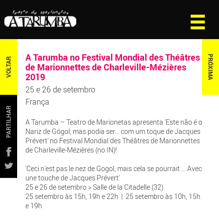
A Tarumba no Festival Mondial des Théâtres
PRÓXIMA
VOLTAR
de Marionnettes de Charleville-Mézières
2019
25 e 26 de setembro
França
PARTILHAR
A Tarumba – Teatro de Marionetas apresenta 'Este não é o
Nariz de Gógol, mas podia ser... com um toque de Jacques
Prévert' no Festival Mondial des Théâtres de Marionnettes
de Charleville-Mézières (no IN)!
'Ceci n'est pas le nez de Gogol, mais cela se pourrait ... Avec
une touche de Jacques Prévert'
25 e 26 de setembro > Salle de la Citadelle (32)
25 setembro às 15h, 19h e 22h | 25 setembro às 10h, 15h
e 19h