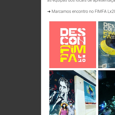
às equipas dos locais de apresentaç
➜ Marcamos encontro no FIMFA Lx20+