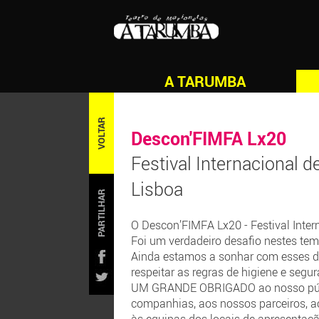
A TARUMBA
VOLTAR
Descon'FIMFA Lx20
Festival Internacional
Lisboa
PARTILHAR
O Descon’FIMFA Lx20 - Festival Int
Foi um verdadeiro desafio nestes te
Ainda estamos a sonhar com esses di
respeitar as regras de higiene e segu
UM GRANDE OBRIGADO ao nosso público
companhias, aos nossos parceiros, ao 