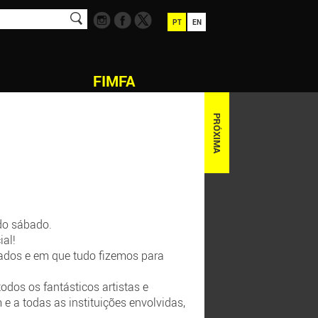
PT
EN
FIMFA
PRÓXIMA
do sábado.
al!
ados e em que tudo fizemos para
dos os fantásticos artistas e
e a todas as instituições envolvidas,