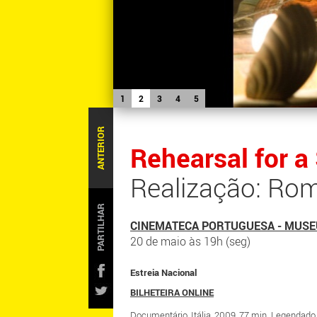
1
2
3
4
5
ANTERIOR
Rehearsal for a 
Realização: Ro
PARTILHAR
CINEMATECA PORTUGUESA - MUSE
20 de maio às 19h (seg)
Estreia Nacional
BILHETEIRA ONLINE
Documentário, Itália, 2009, 77 min. Legendad