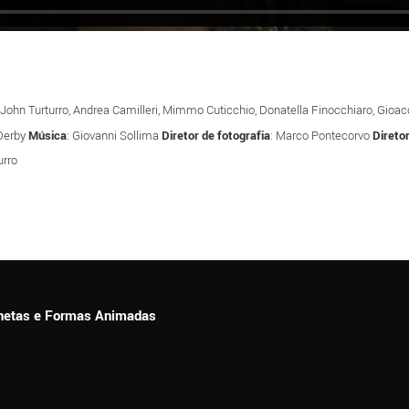
 John Turturro, Andrea Camilleri, Mimmo Cuticchio, Donatella Finocchiaro, Gi
 Derby
Música
: Giovanni Sollima
Diretor de fotografia
: Marco Pontecorvo
Direto
urro
ionetas e Formas Animadas