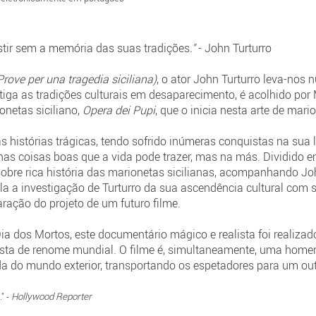
tir sem a memória das suas tradições
."
- John Turturro
Prove per una tragedia siciliana)
, o ator John Turturro leva-nos 
ga as tradições culturais em desaparecimento, é acolhido po
onetas siciliano,
Opera dei Pupi
, que o inicia nesta arte de mari
 às histórias trágicas, tendo sofrido inúmeras conquistas na su
 nas coisas boas que a vida pode trazer, mas na más. Dividido em 
obre rica história das marionetas sicilianas, acompanhando Joh
a a investigação de Turturro da sua ascendência cultural com
aração do projeto de um futuro filme.
ia dos Mortos, este documentário mágico e realista foi realizad
sta de renome mundial. O filme é, simultaneamente, uma homena
da do mundo exterior, transportando os espetadores para um ou
" -
Hollywood Reporter