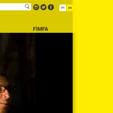
PT
EN
FIMFA