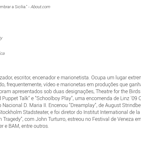
brar a Sicília." -
About.com
ty
ica
ador, escritor, encenador e marionetista. Ocupa um lugar extr
do, frequentemente, vídeo e marionetas em produções que ga
foram apresentados sob duas designações, Theatre for the Birds
d Puppet Talk" e "Schoolboy Play", uma encomenda de Linz '09 Ca
 Nacional D. Maria II. Encenou "Dreamplay", de August Strindb
kholm Stadsteater, e foi diretor do Institut International de l
n Tragedy", com John Turturro, estreou no Festival de Veneza em
r e BAM, entre outros.