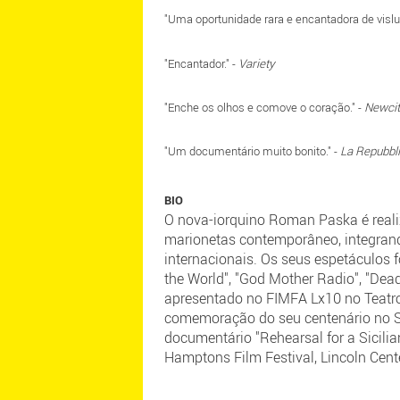
"Uma oportunidade rara e encantadora de vislum
"Encantador."
-
Variety
"Enche os olhos e comove o coração." -
Newci
"Um documentário muito bonito." -
La Repubbl
BIO
O nova-iorquino Roman Paska é realiz
marionetas contemporâneo, integran
internacionais. Os seus espetáculos 
the World", "God Mother Radio", "Dea
apresentado no FIMFA Lx10 no Teatro
comemoração do seu centenário no Stoc
documentário "Rehearsal for a Sicilia
Hamptons Film Festival, Lincoln Cente