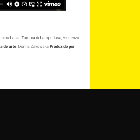
oacchino Lanza Tomasi di Lampedusa, Vincenzo
ra de arte
: Donna Zakowska
Produzido por
: