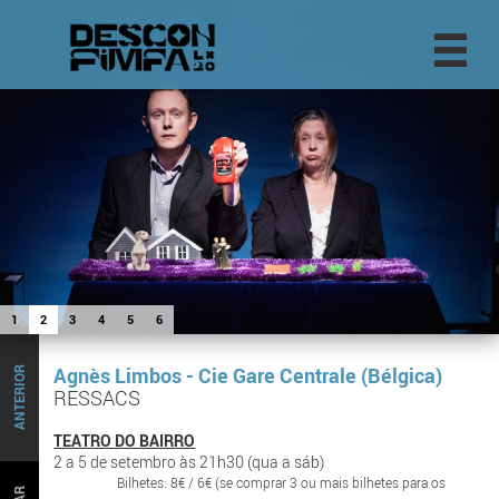
1
2
3
4
5
6
Agnès Limbos - Cie Gare Centrale (Bélgica)
ANTERIOR
RESSACS
TEATRO DO BAIRRO
2 a 5 de setembro às 21h30 (qua a sáb)
Bilhetes: 8€ / 6€ (se comprar 3 ou mais bilhetes para os