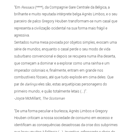
"Em
Ressacs
(****), da Compagnie Gare Centrale da Bélgica, a
brilhante e muito reputada intérprete belga Agnès Limbos, e o seu
parceiro de palco Gregory Houben transformam-se num casal que
representa a civilização ocidental na sua forma mais frágil e
agressiva.
Sentados numa mesa povoada por objetos simples, evocam uma
série de mundos, enquanto o casal perde o seu modo de vida
suburbano convencional e depois se recupera numa ilha deserta,
que começam a dominar e a explorar como uma rainha e um
imperador coloniais e, finalmente, entram em grande nos
combustíveis fósseis, até que tudo explode em cima deles. Que
par de
darlings
eles são, estas arquetípicas personagens do
primeiro mundo; e quão totalmente letais (...)”.
-Joyce McMillant,
The Scotsman
"De uma forma peculiar e burlesca, Agnès Limbos e Gregory
Houben criticam a nossa sociedade de consumo em excesso e
identificam as consequências desastrosas da crise dos subprimes
que levou muitos à falência (...). Inventivo, refrescante e cheio de