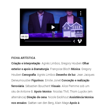
FICHA ARTÍSTICA
Criação e interpretação
: Agnès Limbos, Gregory Houben
Olhar
exterior e apoio à dramaturgia
: Françoise Bloch
Música
: Gregory
Houben
Cenografia
: Agnès Limbos
Desenho de luz
: Jean Jacques
Deneumoustier
Figurinos
: Emilie Jonet
Conceção e realização
ferroviária
: Sébastien Boucherit
Visuais
: Alice Piemme sob um
céu de Antoine B.
Apoio técnico
: Nicolas Thill, Thom Luyckx (em
alternância)
Direção de cena
: Nicole Eeckhout
Assistência técnica
nos ensaios
: Gaëtan van den Berg, Alain Mage
Apoio à