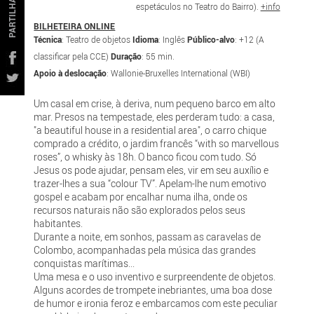
PARTILHAR
espetáculos no Teatro do Bairro).
+info
BILHETEIRA ONLINE
Técnica
: Teatro de objetos
Idioma
: Inglês
Público-alvo
: +12 (A
classificar pela CCE)
Duração
: 55 min.
Apoio à deslocação
: Wallonie-Bruxelles International (WBI)
Um casal em crise, à deriva, num pequeno barco em alto
mar. Presos na tempestade, eles perderam tudo: a casa,
"a beautiful house in a residential area", o carro chique
comprado a crédito, o jardim francês “with so marvellous
roses”, o whisky às 18h. O banco ficou com tudo. Só
Jesus os pode ajudar, pensam eles, vir em seu auxílio e
trazer-lhes a sua “colour TV”. Apelam-lhe num emotivo
gospel e acabam por encalhar numa ilha, onde os
recursos naturais não são explorados pelos seus
habitantes.
Durante a noite, em sonhos, passam as caravelas de
Colombo, acompanhadas pela música das grandes
conquistas marítimas...
Uma mesa e o uso inventivo e surpreendente de objetos.
Alguns acordes de trompete inebriantes, uma boa dose
de humor e ironia feroz e embarcamos com este peculiar