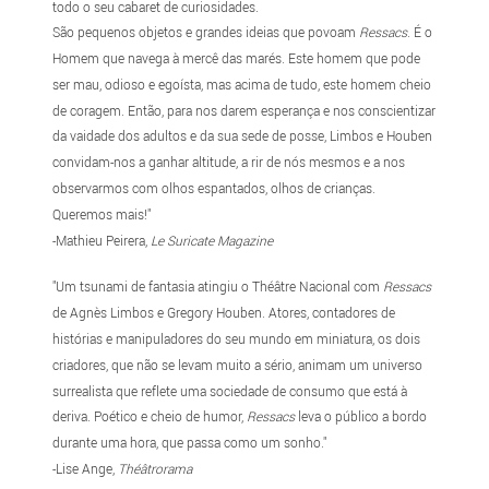
todo o seu cabaret de curiosidades.
São pequenos objetos e grandes ideias que povoam
Ressacs
. É o
Homem que navega à mercê das marés. Este homem que pode
ser mau, odioso e egoísta, mas acima de tudo, este homem cheio
de coragem. Então, para nos darem esperança e nos conscientizar
da vaidade dos adultos e da sua sede de posse, Limbos e Houben
convidam-nos a ganhar altitude, a rir de nós mesmos e a nos
observarmos com olhos espantados, olhos de crianças.
Queremos mais!"
-Mathieu Peirera,
Le Suricate Magazine
"Um tsunami de fantasia atingiu o Théâtre Nacional com
Ressacs
de Agnès Limbos e Gregory Houben. Atores, contadores de
histórias e manipuladores do seu mundo em miniatura, os dois
criadores, que não se levam muito a sério, animam um universo
surrealista que reflete uma sociedade de consumo que está à
deriva. Poético e cheio de humor,
Ressacs
leva o público a bordo
durante uma hora, que passa como um sonho."
-Lise Ange,
Théâtrorama