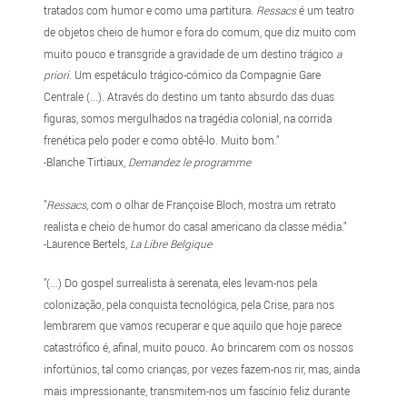
tratados com humor e como uma partitura.
Ressacs
é um teatro
de objetos cheio de humor e fora do comum, que diz muito com
muito pouco e transgride a gravidade de um destino trágico
a
priori
. Um espetáculo trágico-cómico da Compagnie Gare
Centrale (...). Através do destino um tanto absurdo das duas
figuras, somos mergulhados na tragédia colonial, na corrida
frenética pelo poder e como obtê-lo. Muito bom."
-Blanche Tirtiaux,
Demandez le programme
"
Ressacs
, com o olhar de Françoise Bloch, mostra um retrato
realista e cheio de humor do casal americano da classe média."
-Laurence Bertels,
La Libre Belgique
"(...) Do gospel surrealista à serenata, eles levam-nos pela
colonização, pela conquista tecnológica, pela Crise, para nos
lembrarem que vamos recuperar e que aquilo que hoje parece
catastrófico é, afinal, muito pouco. Ao brincarem com os nossos
infortúnios, tal como crianças, por vezes fazem-nos rir, mas, ainda
mais impressionante, transmitem-nos um fascínio feliz durante