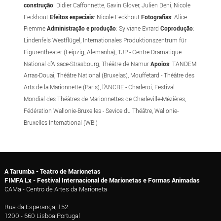
construção
: Didier Caffonnette, Gavin Glover, Julien Deni, Nicole
Eeckhout
Efeitos especiais
: Nicole Eeckhout
Fotografias
: Alice
Piemme
Administração e produção
: Sylviane Evrard
Coprodução
:
Lindenfels Westflügel, Internationales Produktionszentrum für
Figurentheater (Leipzig, Alemanha), TJP - Centre Dramatique
National d’Alsace-Strasbourg, Théâtre de Namur
Apoios
: TANDEM
Arras-Douai, Théâtre National (Bruxelas), Mouffetard - Théâtre des
Arts de la Marionnette (Paris), l’ANCRE - Charleroi, Festival
Mondial des Théâtres de Marionnettes de Charleville-Mézières,
Fédération Wallonie-Bruxelles - Sevice du Théâtre, Wallonie-
Bruxelles International (WBI)
A Tarumba - Teatro de Marionetas
FIMFA Lx - Festival Internacional de Marionetas e Formas Animadas
CAMa - Centro de Artes da Marioneta
Rua da Esperança, 152
1200 - 660 Lisboa Portugal