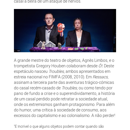
casal à beira de um ataque de nervos.
A grande mestre do teatro de objetos, Agnès Limbos, e o
trompetista Gregory Houben colaboram desde
Ô!.
Deste
espetáculo nasceu
Troubles
, ambos apresentados em
estreia nacional no FIMFA (2008, 2010). Em
Ressacs
,
assinam a terceira parte das aventuras trágico-cómicas
do casal recém-casado de
Troubles
, ou como tendo por
pano de fundo a crise e o superendividamento, a história
de um casal perdido pode retratar a sociedade atual,
onde os extremismos ganham protagonismo. Para além
do humor, uma crítica à sociedade de consumo, aos
excessos do capitalismo e ao colonialismo. A não perder!
"É Incrível o que alguns objetos podem contar quando são