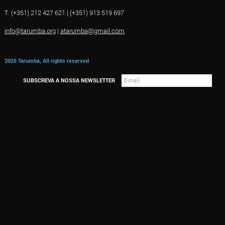
T. (+351) 212 427 621 | (+351) 913 519 697
info@tarumba.org
|
atarumba@gmail.com
2026 Tarumba, All rights reserved
SUBSCREVA A NOSSA NEWSLETTER