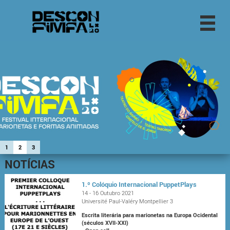
1
2
3
NOTÍCIAS
1.º Colóquio Internacional PuppetPlays
14 - 16 Outubro 2021
Université Paul-Valéry Montpellier 3
Escrita literária para marionetas na Europa Ocidental
(séculos XVII-XXI)