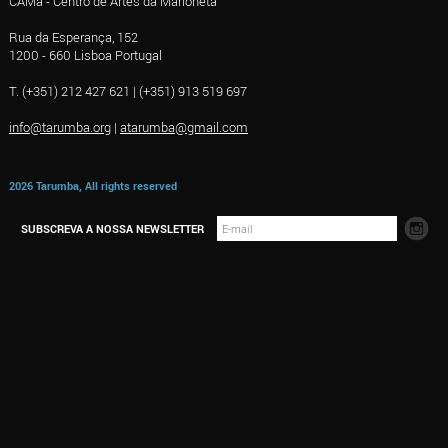
CAMa - Centro de Artes da Marioneta
Rua da Esperança, 152
1200 - 660 Lisboa Portugal
T. (+351) 212 427 621 | (+351) 913 519 697
info@tarumba.org
|
atarumba@gmail.com
2026 Tarumba, All rights reserved
SUBSCREVA A NOSSA NEWSLETTER