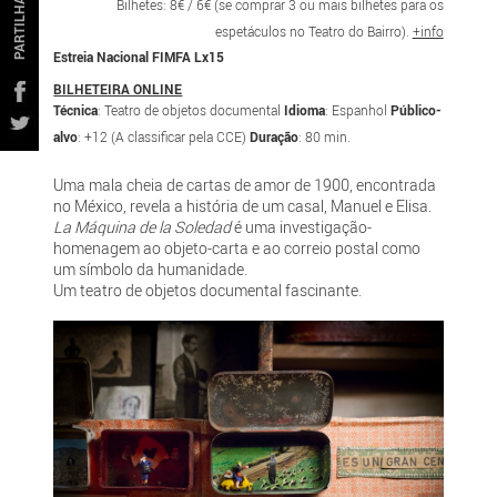
PARTILHAR
Bilhetes: 8€ / 6€ (se comprar 3 ou mais bilhetes para os
espetáculos no Teatro do Bairro).
+info
Estreia Nacional FIMFA Lx15
BILHETEIRA ONLINE
Técnica
: Teatro de objetos documental
Idioma
: Espanhol
Público-
alvo
: +12 (A classificar pela CCE)
Duração
: 80 min.
Uma mala cheia de cartas de amor de 1900, encontrada
no México, revela a história de um casal, Manuel e Elisa.
La Máquina de la Soledad
é uma investigação-
homenagem ao objeto-carta e ao correio postal como
um símbolo da humanidade.
Um teatro de objetos documental fascinante.