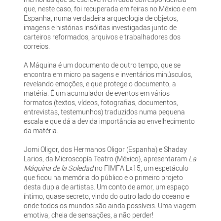
que, neste caso, foi recuperada em feiras no México e em
Espanha, numa verdadeira arqueologia de objetos,
imagens e histórias insólitas investigadas junto de
carteiros reformados, arquivos e trabalhadores dos
correios.
A Máquina é um documento de outro tempo, que se
encontra em micro paisagens e inventários minúsculos,
revelando emoções, e que protege o documento, a
matéria. É um acumulador de eventos em vários
formatos (textos, vídeos, fotografias, documentos,
entrevistas, testemunhos) traduzidos numa pequena
escala e que dá a devida importância ao envelhecimento
da matéria.
Jomi Oligor, dos Hermanos Oligor (Espanha) e Shaday
Larios, da Microscopía Teatro (México), apresentaram
La
Máquina de la Soledad
no FIMFA Lx15, um espetáculo
que ficou na memória do público e o primeiro projeto
desta dupla de artistas. Um conto de amor, um espaço
íntimo, quase secreto, vindo do outro lado do oceano e
onde todos os mundos são ainda possíveis. Uma viagem
emotiva, cheia de sensações, a não perder!