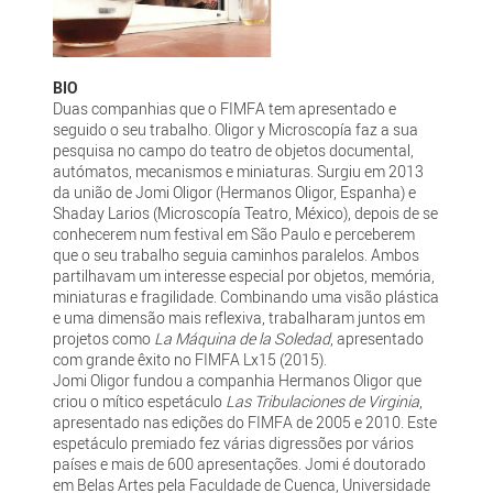
BIO
Duas companhias que o FIMFA tem apresentado e
seguido o seu trabalho. Oligor y Microscopía faz a sua
pesquisa no campo do teatro de objetos documental,
autómatos, mecanismos e miniaturas. Surgiu em 2013
da união de Jomi Oligor (Hermanos Oligor, Espanha) e
Shaday Larios (Microscopía Teatro, México), depois de se
conhecerem num festival em São Paulo e perceberem
que o seu trabalho seguia caminhos paralelos. Ambos
partilhavam um interesse especial por objetos, memória,
miniaturas e fragilidade. Combinando uma visão plástica
e uma dimensão mais reflexiva, trabalharam juntos em
projetos como
La Máquina de la Soledad
, apresentado
com grande êxito no FIMFA Lx15 (2015).
Jomi Oligor fundou a companhia Hermanos Oligor que
criou o mítico espetáculo
Las Tribulaciones de Virginia
,
apresentado nas edições do FIMFA de 2005 e 2010. Este
espetáculo premiado fez várias digressões por vários
países e mais de 600 apresentações. Jomi é doutorado
em Belas Artes pela Faculdade de Cuenca, Universidade