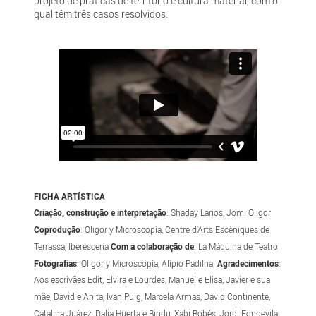
projeto de práticas de território e cultura material, com o
qual têm três casos resolvidos.
FICHA ARTÍSTICA
Criação, construção e interpretação
: Shaday Larios, Jomi Oligor
Coprodução
: Oligor y Microscopía, Centre d’Arts Escèniques de
Terrassa, Iberescena
Com a colaboração de
: La Máquina de Teatro
Fotografias
: Oligor y Microscopía, Alípio Padilha
Agradecimentos
:
Aos escrivães Edit, Elvira e Lourdes, Manuel e Elisa, Javier e sua
mãe, David e Anita, Ivan Puig, Marcela Armas, David Continente,
Catalina Juárez, Dalia Huerta e Bindu, Xabi Bobés, Jordi Fondevila,