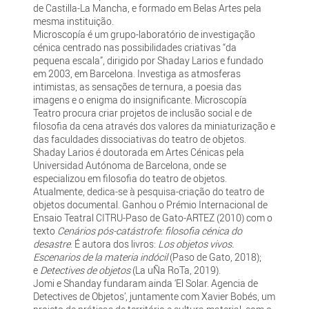
de Castilla-La Mancha, e formado em Belas Artes pela
mesma instituição.
Microscopía é um grupo-laboratório de investigação
cénica centrado nas possibilidades criativas “da
pequena escala”, dirigido por Shaday Larios e fundado
em 2003, em Barcelona. Investiga as atmosferas
intimistas, as sensações de ternura, a poesia das
imagens e o enigma do insignificante. Microscopía
Teatro procura criar projetos de inclusão social e de
filosofia da cena através dos valores da miniaturização e
das faculdades dissociativas do teatro de objetos.
Shaday Larios é doutorada em Artes Cénicas pela
Universidad Autónoma de Barcelona, onde se
especializou em filosofia do teatro de objetos.
Atualmente, dedica-se à pesquisa-criação do teatro de
objetos documental. Ganhou o Prémio Internacional de
Ensaio Teatral CITRU-Paso de Gato-ARTEZ (2010) com o
texto
Cenários pós-catástrofe: filosofia cénica do
desastre
. É autora dos livros:
Los objetos vivos.
Escenarios de la materia indócil
(Paso de Gato, 2018);
e
Detectives de objetos
(La uÑa RoTa, 2019).
Jomi e Shanday fundaram ainda ‘El Solar. Agencia de
Detectives de Objetos’, juntamente com Xavier Bobés, um