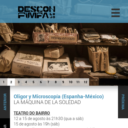
1
2
3
4
5
6
7
8
9
10
11
12
Oligor y Microscopía (Espanha-México)
ANTERIOR
PRÓXIMA
LA MÁQUINA DE LA SOLEDAD
TEATRO DO BAIRRO
12 a 15 de agosto às 21h30 (qua a sáb)
15 de agosto às 19h (sáb)