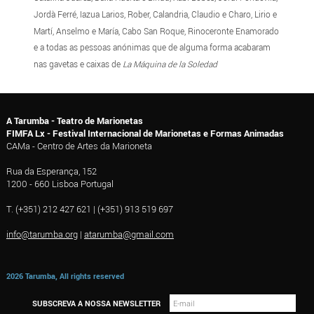
Jordà Ferré, Iazua Larios, Rober, Calandria, Claudio e Charo, Lirio e
Martí, Anselmo e María, Cabo San Roque, Rinoceronte Enamorado
e a todas as pessoas anónimas que de alguma forma acabaram
nas gavetas e caixas de
La Máquina de la Soledad
A Tarumba - Teatro de Marionetas
FIMFA Lx - Festival Internacional de Marionetas e Formas Animadas
CAMa - Centro de Artes da Marioneta
Rua da Esperança, 152
1200 - 660 Lisboa Portugal
T. (+351) 212 427 621 | (+351) 913 519 697
info@tarumba.org
|
atarumba@gmail.com
2026 Tarumba, All rights reserved
SUBSCREVA A NOSSA NEWSLETTER