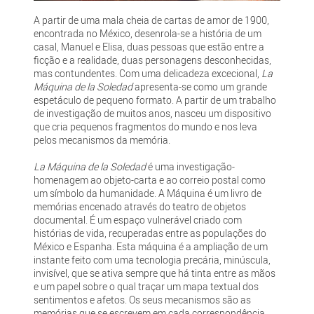
A partir de uma mala cheia de cartas de amor de 1900,
encontrada no México, desenrola-se a história de um
casal, Manuel e Elisa, duas pessoas que estão entre a
ficção e a realidade, duas personagens desconhecidas,
mas contundentes. Com uma delicadeza excecional,
La
Máquina de la Soledad
apresenta-se como um grande
espetáculo de pequeno formato. A partir de um trabalho
de investigação de muitos anos, nasceu um dispositivo
que cria pequenos fragmentos do mundo e nos leva
pelos mecanismos da memória.
La Máquina de la Soledad
é uma investigação-
homenagem ao objeto-carta e ao correio postal como
um símbolo da humanidade. A Máquina é um livro de
memórias encenado através do teatro de objetos
documental. É um espaço vulnerável criado com
histórias de vida, recuperadas entre as populações do
México e Espanha. Esta máquina é a ampliação de um
instante feito com uma tecnologia precária, minúscula,
invisível, que se ativa sempre que há tinta entre as mãos
e um papel sobre o qual traçar um mapa textual dos
sentimentos e afetos. Os seus mecanismos são as
memórias que se escrevem em cada correspondência