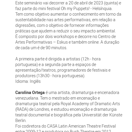
Este seminário vai decorrer a 20 de abril de 2023 (quinta) e
faz parte do mini festival Oh my Puppets! - Helsínquia.
Tem como objetivo aumentar o conhecimento em torno da
sustentabilidade nas artes performativas, em relação a
digressões, com o objetivo de fornecer informações
práticas que ajudem a reduzir o seu impacto ambiental.
É composto por dois workshops e decorre no Centro de
Artes Performativas – Eskus e também online. A duração
de cada um é de 90 minutos.
A primeira parte é dirigida a artistas (12h - hora
portuguesa) e a segunda parte a espaços de
apresentação/teatros, programadores de festivais e
produtores (13h30 - hora portuguesa).
Idioma: Inglês
Carolina Ortega
é uma artista, dramaturga e encenadora
venezuelana. Tem o mestrado em encenação e
dramaturgia teatral pela Royal Academy of Dramatic Arts
(RADA) de Londres, e estudou encenação e dramaturgia
teatral documental e biográfica pela Universität der Künste
Berlin.
Foi codiretora do CASA Latin American Theatre Festival
entre 2009-12 e produtora no Bush Theatre em 2012