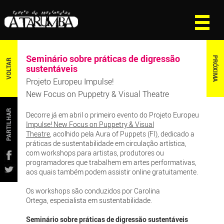
Seminário sobre práticas de digressão
PRÓXIMA
VOLTAR
sustentáveis
Projeto Europeu Impulse!
New Focus on Puppetry & Visual Theatre
PARTILHAR
Decorre já em abril o primeiro evento do Projeto Europeu
Impulse! New Focus on Puppetry & Visual
Theatre
, acolhido pela Aura of Puppets (FI), dedicado a
práticas de sustentabilidade em circulação artística,
com workshops para artistas, produtores ou
programadores que trabalhem em artes performativas,
aos quais também podem assistir online gratuitamente.
Os workshops são conduzidos por Carolina
Ortega, especialista em sustentabilidade.
Seminário sobre práticas de digressão sustentáveis