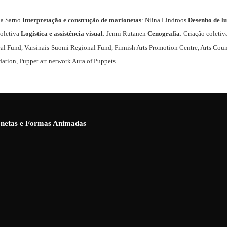
na Sarno
Interpretação e construção de marionetas
: Niina Lindroos
Desenho de l
coletiva
Logística e assistência visual
: Jenni Rutanen
Cenografia
: Criação coleti
ral Fund, Varsinais-Suomi Regional Fund, Finnish Arts Promotion Centre, Arts Cou
ation, Puppet art network Aura of Puppets
ionetas e Formas Animadas