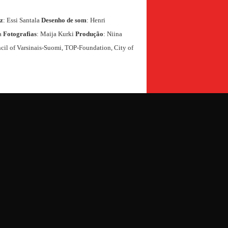
uz
: Essi Santala
Desenho de som
: Henri
va
Fotografias
: Maija Kurki
Produção
: Niina
ncil of Varsinais-Suomi, TOP-Foundation, City of