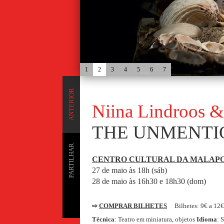
1
2
3
4
5
6
7
ANTERIOR
Niina Lindroos &
THE UNMENTI
PARTILHAR
CENTRO CULTURAL DA MALAP
27 de maio às 18h (sáb)
28 de maio às 16h30 e 18h30 (dom)
⇨
COMPRAR BILHETES
Bilhetes: 9€ a 12
Técnica
: Teatro em miniatura, objetos
Idioma
: 