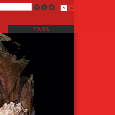
PT
EN
FIMFA