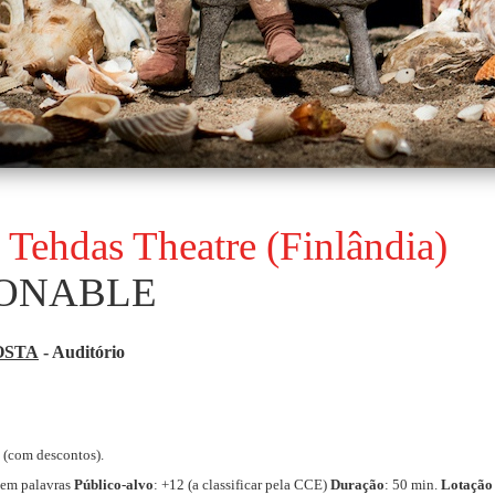
 Tehdas Theatre (Finlândia)
ONABLE
OSTA
- Auditório
€ (com descontos).
Sem palavras
Público-alvo
: +12 (a classificar pela CCE)
Duração
: 50 min.
Lotação 