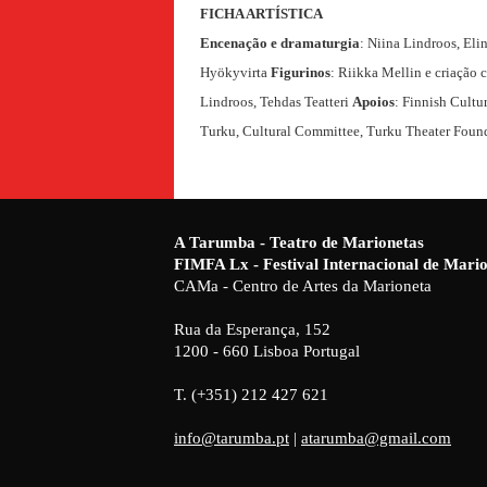
FICHA ARTÍSTICA
Encenação e dramaturgia
: Niina Lindroos, Eli
Hyökyvirta
Figurinos
: Riikka Mellin e criação 
Lindroos, Tehdas Teatteri
Apoios
: Finnish Cultu
Turku, Cultural Committee, Turku Theater Found
A Tarumba - Teatro de Marionetas
FIMFA Lx - Festival Internacional de Mar
CAMa - Centro de Artes da Marioneta
Rua da Esperança, 152
1200 - 660 Lisboa Portugal
T. (+351) 212 427 621
info@tarumba.pt
|
atarumba@gmail.com