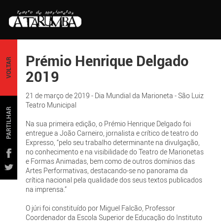
Prémio Henrique Delgado
VOLTAR
2019
21 de março de 2019 - Dia Mundial da Marioneta - São Luiz
Teatro Municipal
PARTILHAR
Na sua primeira edição, o Prémio Henrique Delgado foi
entregue a João Carneiro, jornalista e crítico de teatro do
Expresso, “pelo seu trabalho determinante na divulgação,
no conhecimento e na visibilidade do Teatro de Marionetas
e Formas Animadas, bem como de outros domínios das
Artes Performativas, destacando-se no panorama da
crítica nacional pela qualidade dos seus textos publicados
na imprensa.”
O júri foi constituído por Miguel Falcão, Professor
Coordenador da Escola Superior de Educação do Instituto