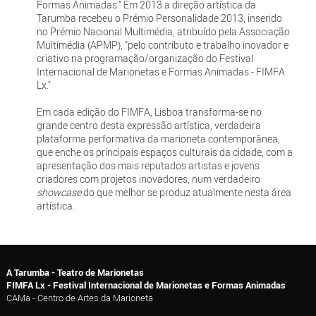
Formas Animadas." Em 2013 a direção artística da
Tarumba recebeu o Prémio Personalidade 2013, inserido
no Prémio Nacional Multimédia, atribuído pela Associação
Multimédia (APMP), "pelo contributo e trabalho inovador e
criativo na programação/organização do Festival
Internacional de Marionetas e Formas Animadas - FIMFA
Lx."
Em cada edição do FIMFA, Lisboa transforma-se no
grande centro desta expressão artística, verdadeira
plataforma performativa da marioneta contemporânea,
que enche os principais espaços culturais da cidade, com a
apresentação dos mais reputados artistas e jovens
criadores com projetos inovadores, num verdadeiro
showcase
do que melhor se produz atualmente nesta área
artística.
A Tarumba - Teatro de Marionetas
FIMFA Lx - Festival Internacional de Marionetas e Formas Animadas
CAMa - Centro de Artes da Marioneta