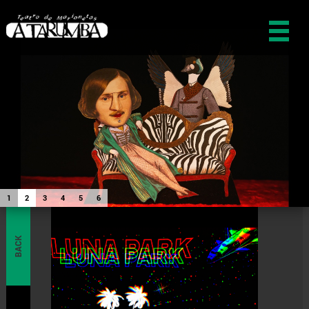
1
2
3
4
5
6
BACK