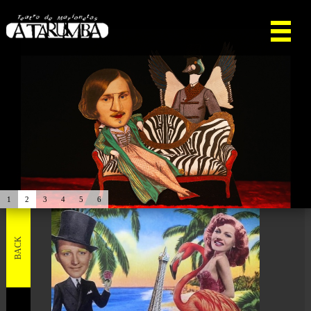
1
2
3
4
5
6
BACK