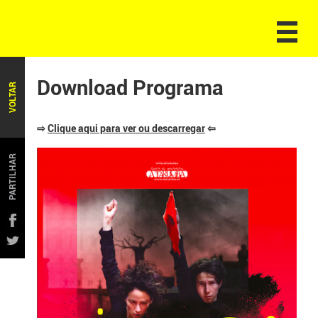
Download Programa
VOLTAR
⇨
Clique aqui para ver ou descarregar
⇦
PARTILHAR