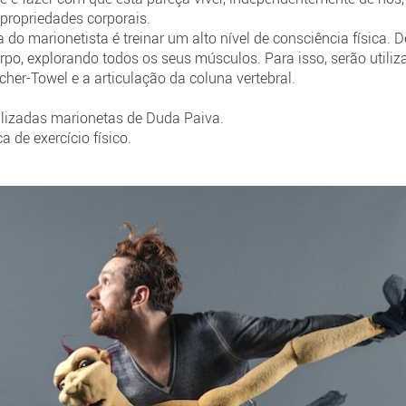
 propriedades corporais.
a do marionetista é treinar um alto nível de consciência física. D
orpo, explorando todos os seus músculos. Para isso, serão utiliz
tcher-Towel e a articulação da coluna vertebral.
ilizadas marionetas de Duda Paiva.
a de exercício físico.