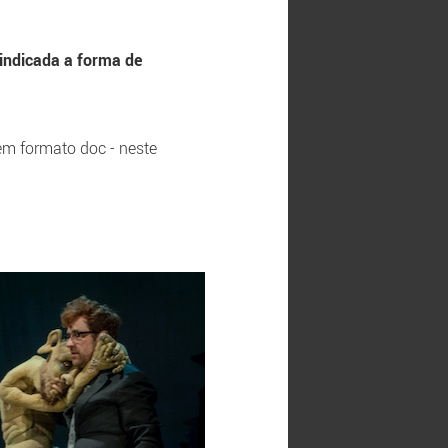
 indicada a forma de
em formato doc - neste