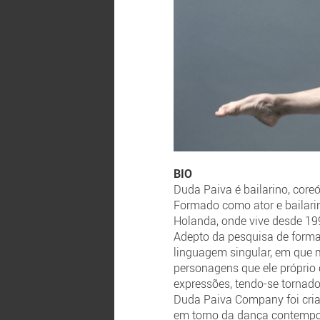
BIO
Duda Paiva é bailarino, coreó
Formado como ator e bailarin
Holanda, onde vive desde 19
Adepto da pesquisa de formas 
linguagem singular, em que 
personagens que ele próprio 
expressões, tendo-se tornado
Duda Paiva Company foi cria
em torno da dança contempor