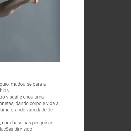
uio, mudou-se para a
hias.
tro visual e criou uma
onetas, dando corpo e vida a
e uma grande variedade de
r, com base nas pesquisas
duções têm sido