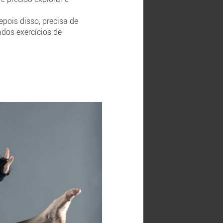
epois disso, precisa de
ados exercícios de