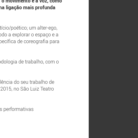
 o movimento e a voz, como
uma ligação mais profunda
ício/poético; um alter-ego,
do a explorar o espaço e a
pecífica de coreografia para
dologia de trabalho, com o
lência do seu trabalho de
 2015, no São Luiz Teatro
tes performativas