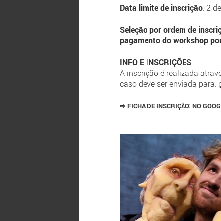
Data limite de inscrição
: 2 d
Seleção por ordem de inscri
pagamento do workshop por t
INFO E INSCRIÇÕES
A inscrição é realizada atra
caso deve ser enviada para:
⇨
FICHA DE INSCRIÇÃO:
NO GOOG