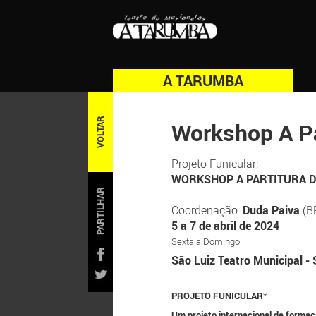
A TARUMBA
VOLTAR
Workshop A Pa
Projeto Funicular:
WORKSHOP A PARTITURA D
PARTILHAR
Coordenação:
Duda Paiva
(B
5 a 7 de abril de 2024
Sexta a Domingo
São Luiz Teatro Municipal - 
PROJETO FUNICULAR
*
Um projeto internacional de formaç