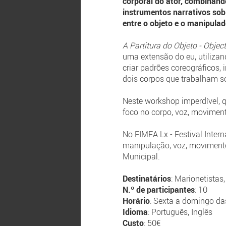
corporal do ator, combinan
instrumentos narrativos sob
entre o objeto e o manipulad
A Partitura do Objeto - Objec
uma extensão do eu, utiliza
criar padrões coreográficos,
dois corpos que trabalham 
Neste workshop imperdível, 
foco no corpo, voz, moviment
No FIMFA Lx - Festival Inte
manipulação, voz, movimento
Municipal.
Destinatários
: Marionetistas,
N.º de participantes
: 10
Horário
: Sexta a domingo da
Idioma
: Português, Inglês
Custo
: 50€