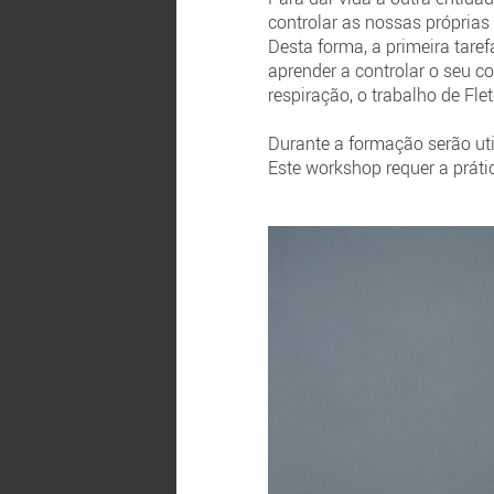
controlar as nossas próprias
Desta forma, a primeira taref
aprender a controlar o seu c
respiração, o trabalho de Fle
Durante a formação serão ut
Este workshop requer a prátic