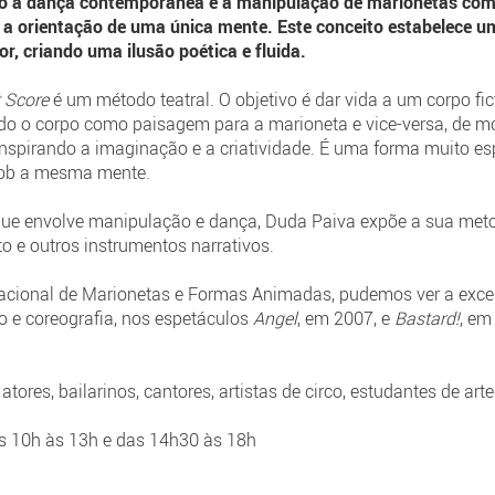
do a dança contemporânea e a manipulação de marionetas com
 a orientação de uma única mente. Este conceito estabelece 
or, criando uma ilusão poética e fluida.
t Score
é um método teatral. O objetivo é dar vida a um corpo fict
ndo o corpo como paisagem para a marioneta e vice-versa, de mo
 inspirando a imaginação e a criatividade. É uma forma muito es
sob a mesma mente.
que envolve manipulação e dança, Duda Paiva expõe a sua meto
o e outros instrumentos narrativos.
rnacional de Marionetas e Formas Animadas, pudemos ver a exce
 e coreografia, nos espetáculos
Angel
, em 2007, e
Bastard!
, em
 atores, bailarinos, cantores, artistas de circo, estudantes de ar
s 10h às 13h e das 14h30 às 18h