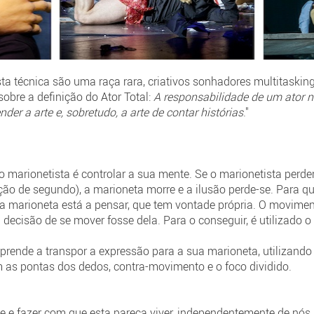
 técnica são uma raça rara, criativos sonhadores multitasking,
sobre a definição do Ator Total:
A responsabilidade de um ator 
er a arte e, sobretudo, a arte de contar histórias
."
o marionetista é controlar a sua mente. Se o marionetista per
ão de segundo), a marioneta morre e a ilusão perde-se. Para q
 a marioneta está a pensar, que tem vontade própria. O movimen
decisão de se mover fosse dela. Para o conseguir, é utilizado o
prende a transpor a expressão para a sua marioneta, utilizand
 as pontas dos dedos, contra-movimento e o foco dividido.
e e fazer com que esta pareça viver, independentemente de nós, 