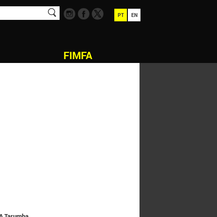
PT
EN
FIMFA
 A Tarumba