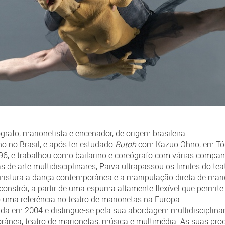
grafo, marionetista e encenador, de origem brasileira.
o no Brasil, e após ter estudado
Butoh
com Kazuo Ohno, em Tóq
96, e trabalhou como bailarino e coreógrafo com várias compan
de arte multidisciplinares, Paiva ultrapassou os limites do tea
mistura a dança contemporânea e a manipulação direta de mari
constrói, a partir de uma espuma altamente flexível que permit
 uma referência no teatro de marionetas na Europa.
da em 2004 e distingue-se pela sua abordagem multidisciplina
ânea, teatro de marionetas, música e multimédia. As suas pro