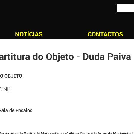
NOTÍCIAS
CONTACTOS
rtitura do Objeto - Duda Paiva
O OBJETO
R-NL)
Sala de Ensaios
ão na área do Teatro de Marionetas do CAMa - Centro de Artes da Marioneta |