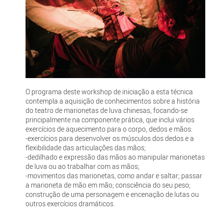
O programa deste workshop de iniciação a esta técnica
contempla a aquisição de conhecimentos sobre a história
do teatro de marionetas de luva chinesas, focando-se
principalmente na componente prática, que inclui vários
exercícios de aquecimento para o corpo, dedos e mãos:
-exercícios para desenvolver os músculos dos dedos e a
flexibilidade das articulações das mãos;
-dedilhado e expressão das mãos ao manipular marionetas
de luva ou ao trabalhar com as mãos;
-movimentos das marionetas, como andar e saltar; passar
a marioneta de mão em mão; consciência do seu peso;
construção de uma personagem e encenação de lutas ou
outros exercícios dramáticos.