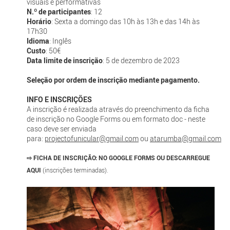
visuais e performativas
N.º de participantes
: 12
Horário
: Sexta a domingo das 10h às 13h e das 14h às
17h30
Idioma
: Inglês
Custo
: 50€
Data limite de inscrição
: 5 de dezembro de 2023
Seleção por ordem de inscrição mediante pagamento.
INFO E INSCRIÇÕES
A inscrição é realizada através do preenchimento da ficha
de inscrição no Google Forms ou em formato doc - neste
caso deve ser enviada
para:
projectofunicular@gmail.com
ou
atarumba@gmail.com
⇨
FICHA DE INSCRIÇÃO:
NO GOOGLE FORMS OU DESCARREGUE
AQUI
(inscrições terminadas).