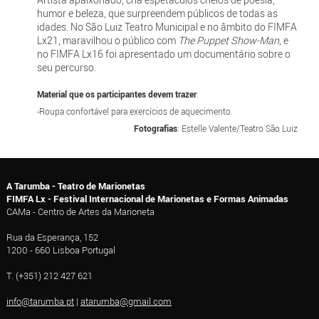
humor e beleza, que surpreendem públicos de todas as
idades. No São Luiz Teatro Municipal e no âmbito do FIMFA
Lx21, maravilhou o público com
The Puppet Show-Man
, e
no FIMFA Lx16 foi apresentado um documentário sobre o
seu percurso.
Material que os participantes devem trazer
:
-Roupa confortável para exercícios de aquecimento.
Fotografias
: Estelle Valente/Teatro São Luiz
A Tarumba - Teatro de Marionetas
FIMFA Lx - Festival Internacional de Marionetas e Formas Animadas
CAMa - Centro de Artes da Marioneta
Rua da Esperança, 152
1200 - 660 Lisboa Portugal
T. (+351) 212 427 621
info@tarumba.pt
|
atarumba@gmail.com