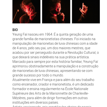
BIO
Yeung Faï nasceu em 1964. É a quinta geração de uma
grande família de marionetistas chineses. Foi iniciado na
manipulação de marionetas de luva chinesas com a idade
de 4 anos, pelo seu pai, um dos maiores mestres, que
acabou por ser perseguido durante a Revolução Cultural, o
que deixará sinais indeléveis na sua prática artística.
Marcado para sempre por esta história familiar, Yeung Faï
aprimorou obstinadamente a manipulação e a construção
de marionetas de luva chinesas, apresentando-se com
grande sucesso por todo o mundo.
Atualmente vive em França e para além do seu trabalho
como encenador, criador e marionetista, é um dedicado
formador e ensina regularmente na École Nationale
Supérieure des Arts de la Marionnette de Charleville-
Mézières, para além de dirigir formações em outras
instituições em diversos países.
Artista apaixonado, cria espetáculos cheios de poesia,