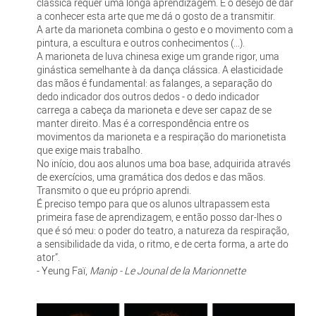
clássica requer uma longa aprendizagem. É o desejo de dar
a conhecer esta arte que me dá o gosto de a transmitir.
A arte da marioneta combina o gesto e o movimento com a
pintura, a escultura e outros conhecimentos (...).
A marioneta de luva chinesa exige um grande rigor, uma
ginástica semelhante à da dança clássica. A elasticidade
das mãos é fundamental: as falanges, a separação do
dedo indicador dos outros dedos - o dedo indicador
carrega a cabeça da marioneta e deve ser capaz de se
manter direito. Mas é a correspondência entre os
movimentos da marioneta e a respiração do marionetista
que exige mais trabalho.
No início, dou aos alunos uma boa base, adquirida através
de exercícios, uma gramática dos dedos e das mãos.
Transmito o que eu próprio aprendi.
É preciso tempo para que os alunos ultrapassem esta
primeira fase de aprendizagem, e então posso dar-lhes o
que é só meu: o poder do teatro, a natureza da respiração,
a sensibilidade da vida, o ritmo, e de certa forma, a arte do
ator”.
- Yeung Faï,
Manip - Le Jounal de la Marionnette