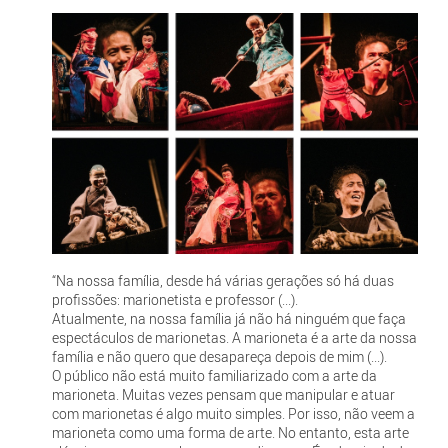
“Na nossa família, desde há várias gerações só há duas
profissões: marionetista e professor (...).
Atualmente, na nossa família já não há ninguém que faça
espectáculos de marionetas. A marioneta é a arte da nossa
família e não quero que desapareça depois de mim (...).
O público não está muito familiarizado com a arte da
marioneta. Muitas vezes pensam que manipular e atuar
com marionetas é algo muito simples. Por isso, não veem a
marioneta como uma forma de arte. No entanto, esta arte