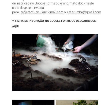
de inscrição no Google Forms ou em formato doc - neste
caso deve ser enviada
para:
projectofunicular@gmail.com
ou
atarumba@gmail.com
⇨
FICHA DE INSCRIÇÃO:
NO GOOGLE FORMS OU DESCARREGUE
AQUI