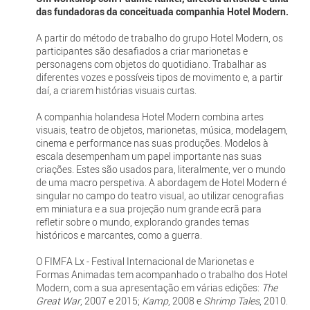
das fundadoras da conceituada companhia Hotel Modern.
A partir do método de trabalho do grupo Hotel Modern, os
participantes são desafiados a criar marionetas e
personagens com objetos do quotidiano. Trabalhar as
diferentes vozes e possíveis tipos de movimento e, a partir
daí, a criarem histórias visuais curtas.
A companhia holandesa Hotel Modern combina artes
visuais, teatro de objetos, marionetas, música, modelagem,
cinema e performance nas suas produções. Modelos à
escala desempenham um papel importante nas suas
criações. Estes são usados para, literalmente, ver o mundo
de uma macro perspetiva. A abordagem de Hotel Modern é
singular no campo do teatro visual, ao utilizar cenografias
em miniatura e a sua projeção num grande ecrã para
refletir sobre o mundo, explorando grandes temas
históricos e marcantes, como a guerra.
O FIMFA Lx - Festival Internacional de Marionetas e
Formas Animadas tem acompanhado o trabalho dos Hotel
Modern, com a sua apresentação em várias edições:
The
Great War
, 2007 e 2015;
Kamp
, 2008 e
Shrimp Tales
, 2010.