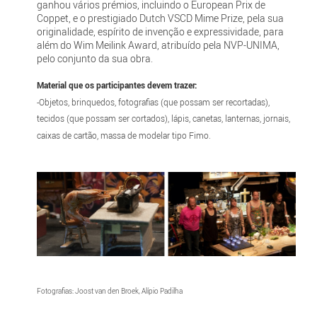
ganhou vários prémios, incluindo o European Prix de
Coppet, e o prestigiado Dutch VSCD Mime Prize, pela sua
originalidade, espírito de invenção e expressividade, para
além do Wim Meilink Award, atribuído pela NVP-UNIMA,
pelo conjunto da sua obra.
Material que os participantes devem trazer:
-Objetos, brinquedos, fotografias (que possam ser recortadas),
tecidos (que possam ser cortados), lápis, canetas, lanternas, jornais,
caixas de cartão, massa de modelar tipo Fimo.
Fotografias: Joost van den Broek, Alípio Padilha