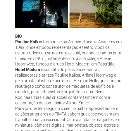
BIO
Pauline Kalker
formou-se na Arnhem Theatre Academy em
1992, onde estudou representação e teatro. Após os
estudos, dedicou-se ao teatro visual, criando cenários para
filmes. Em 1997, juntamente com a sua colega Arlène
Hoornweg, fundou o grupo Hotel Modern, em Roterdão.
Hotel Modern
é constituído pelas encenadoras,
realizadoras e atrizes Pauline Kalker, Arlène Hoornweg e
pelo artista plástico e performer Herman Helle, que ganhou
reputação como construtor de maquetas de edifícios e
cidades, para urbanistas e arquitetos, como Rem
Koolhaas. Nas suas criações contam também com a
colaboração do compositor Arthur Sauer.
Para os que têm seguido o seu trabalho, apresentado em
edições anteriores do FIMFA sabem que desenvolvem um
trabalho criativo excecional. Com a ajuda de maquetes em
miniatura, câmaras digitais, marionetas, objetos, atores e
som, contam histórias verdadeiras e inventadas sobre a