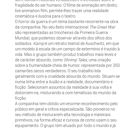
fragilidade do ser humano. O filme de animação em direto,
live animation film, permite-lhes trazer uma realidade
cinemática e ilusória para o teatro.
O horror da guerra é um tema bastante recorrente na obra
da companhia. No seu êxito internacional
The Great War
são representadas as trincheiras da Primeira Guerra
Mundial, que podemos observar através dos olhos dos
soldados.
Kamp
é um retrato teatral de Auschwitz, em que
um modelo à escala de um campo de extermínio é trazido à
vida. Mas o grupo também produz trabalhos mais leves e
de carácter absurdo, como
Shrimp Tales
, uma criação
sobre a humanidade cheia de humor, representada por 350
camarões secos verdadeiros. O seu trabalho lida
geralmente com a crueldade absurda do mundo. Situam-se
numa linha entre a ilusão e a realidade, documentário e
ficção. Selecionam assuntos da realidade à sua volta e
distorcem-na, misturando-a com temáticas do mundo da
ficção.
A companhia tem obtido um enorme reconhecimento pelo
público em geral e crítica especializada. São pioneiros no
seu método de misturarem alta tecnologia e materiais
primitivos, na forma eficaz e curiosa de como usam o seu
equipamento. O grupo tem atuado por todo o mundo e já