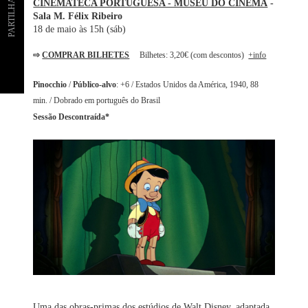
PARTILHAR
CINEMATECA PORTUGUESA - MUSEU DO CINEMA
-
Sala M. Félix Ribeiro
18 de maio às 15h (sáb)
⇨
COMPRAR BILHETES
Bilhetes: 3,20€ (com descontos)
+info
Pinocchio
/
Público-alvo
: +6 / Estados Unidos da América, 1940, 88
min. / Dobrado em português do Brasil
Sessão Descontraída*
Uma das obras-primas dos estúdios de Walt Disney, adaptada