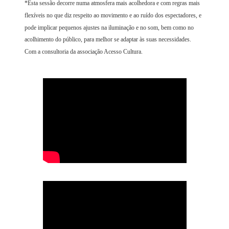
*Esta sessão decorre numa atmosfera mais acolhedora e com regras mais
flexíveis no que diz respeito ao movimento e ao ruído dos espectadores, e
pode implicar pequenos ajustes na iluminação e no som, bem como no
acolhimento do público, para melhor se adaptar às suas necessidades.
Com a consultoria da associação Acesso Cultura.