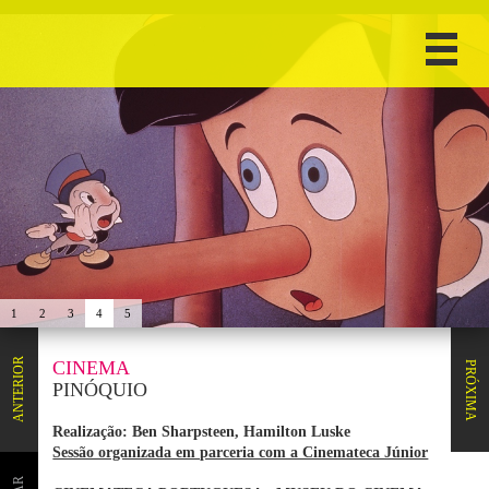
1
2
3
4
5
ANTERIOR
CINEMA
PRÓXIMA
PINÓQUIO
Realização: Ben Sharpsteen, Hamilton Luske
Sessão organizada em parceria com a Cinemateca Júnior