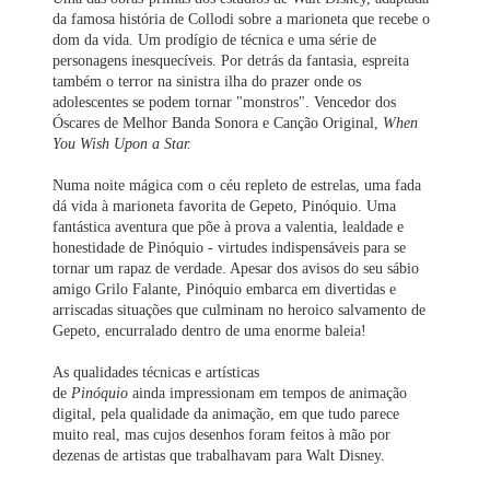
da famosa história de Collodi sobre a marioneta que recebe o
dom da vida. Um prodígio de técnica e uma série de
personagens inesquecíveis. Por detrás da fantasia, espreita
também o terror na sinistra ilha do prazer onde os
adolescentes se podem tornar "monstros". Vencedor dos
Óscares de Melhor Banda Sonora e Canção Original,
When
You Wish Upon
a Star.
Numa noite mágica com o céu repleto de estrelas, uma fada
dá vida à marioneta favorita de Gepeto, Pinóquio. Uma
fantástica aventura que põe à prova a valentia, lealdade e
honestidade de Pinóquio - virtudes indispensáveis para se
tornar um rapaz de verdade. Apesar dos avisos do seu sábio
amigo Grilo Falante, Pinóquio embarca em divertidas e
arriscadas situações que culminam no heroico salvamento de
Gepeto, encurralado dentro de uma enorme baleia!
As qualidades técnicas e artísticas
de
Pinóquio
ainda
impressionam em tempos de animação
digital, pela qualidade da animação, em que tudo parece
muito real, mas cujos desenhos foram feitos à mão por
dezenas de artistas que trabalhavam para Walt Disney.