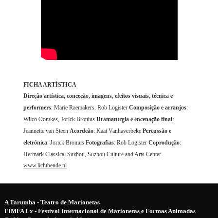
FICHA ARTÍSTICA
Direção artística, conceção, imagens, efeitos visuais, técnica e
performers
: Marie Raemakers, Rob Logister
Composição e arranjos
:
Wilco Oomkes, Jorick Bronius
Dramaturgia e encenação final
:
Jeannette van Steen
Acordeão
: Kaat Vanhaverbeke
Percussão e
eletrónica
: Jorick Bronius
Fotografias
: Rob Logister
Coprodução
:
Hermark Classical Suzhou, Suzhou Culture and Arts Center
www.lichtbende.nl
A Tarumba - Teatro de Marionetas
FIMFA Lx - Festival Internacional de Marionetas e Formas Animadas