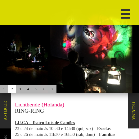
1
2
3
4
5
6
7
ANTERIOR
Lichtbende (Holanda)
PRÓXIMA
RING-RING
LU.CA - Teatro Luís de Camões
23 e 24 de maio às 10h30 e 14h30 (qui, sex) -
Escolas
25 e 26 de maio às 11h30 e 16h30 (sáb, dom) -
Famílias