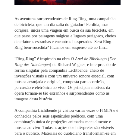
As aventuras surpreendentes de Ring-Ring, uma campainha
de bicicleta, que um dia salta do guiador! Perdida, mas
corajosa, inicia uma viagem em busca da sua bicicleta, em
que passa por paisagens mágicas e lugares perigosos, cheios
de criaturas estranhas e encontros inesperados. Será Ring-
Ring bem-sucedida? Ficamos em suspenso até ao fim...
“Ring-Ring” é inspirado na obra
O Anel de Nibelungo
(
Der
Ring des Nibelungen
) de Richard Wagner, e interpretado de
forma singular pela companhia Lichtbende, cheio de
invenções visuais e com um universo sonoro especial, com
música arranjada e original, composta para acordeão,
percussão e eletrónica ao vivo. Os principais motivos da
ópera tornam-se tão estranhos e surpreendentes como as
imagens desta história.
A companhia Lichtbende já visitou várias vezes o FIMFA e é
conhecida pelos seus espetáculos poéticos, com uma
combinação única de projeções animadas manualmente e
música ao vivo. Todas as ações dos intérpretes são visíveis
para o público. Materiais do quotidiano transformam-se em