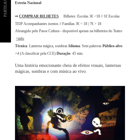
PARTILHAR
Estreia Nacional
⇨
COMPRAR BILHETES
Bilhetes: Esc
olas 3€ <18 // 1€ Escolas
TEIP Acompanhantes isentos // Famílias 3€ < 18 | 7€ > 18
Abrangido pelo Passe Cultura - disponível apenas na bilheteira do Teatro
+info
Técnica
: Lanterna mágica, sombras
Idioma
: Sem palavras
Público-alvo
:
+4 (A classificar pela CCE)
Duração
: 45 min.
Uma história emocionante cheia de efeitos visuais, lanternas
mágicas, sombras e com música ao vivo.