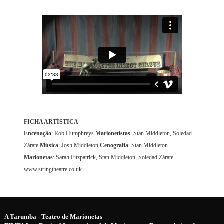
FICHA ARTÍSTICA
Encenação
: Rob Humphreys
Marionetistas
: Stan Middleton, Soledad
Zárate
Música
: Josh Middleton
Cenografia
: Stan Middleton
Marionetas
: Sarah Fitzpatrick, Stan Middleton, Soledad Zárate
www.stringtheatre.co.uk
A Tarumba - Teatro de Marionetas