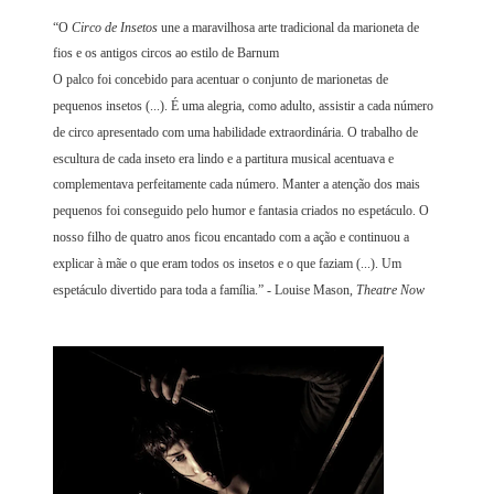
“O
Circo de Insetos
une a maravilhosa arte tradicional da marioneta de
fios e os antigos circos ao estilo de Barnum
O palco foi concebido para acentuar o conjunto de marionetas de
pequenos insetos (...). É uma alegria, como adulto, assistir a cada número
de circo apresentado com uma habilidade extraordinária. O trabalho de
escultura de cada inseto era lindo e a partitura musical acentuava e
complementava perfeitamente cada número. Manter a atenção dos mais
pequenos foi conseguido pelo humor e fantasia criados no espetáculo. O
nosso filho de quatro anos ficou encantado com a ação e continuou a
explicar à mãe o que eram todos os insetos e o que faziam (...). Um
espetáculo divertido para toda a família.” - Louise Mason,
Theatre Now