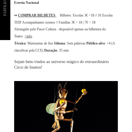
PARTILHAR
Estreia Nacional
⇨
COMPRAR BILHETES
Bilhetes: Escolas 3€ <18 // 1€ Escolas
TEIP Acompanhantes isentos // Famílias 3€ < 18 | 7€ > 18
Abrangido pelo Passe Cultura - disponível apenas na bilheteira do
Teatro
+info
Técnica
: Marionetas de fios
Idioma
: Sem palavras
Público-alvo
: +4 (A
classificar pela CCE)
Duração
: 35 min.
Sejam bem-vindos ao universo mágico do extraordinário
Circo de Insetos!