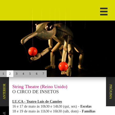
1
2
3
4
5
6
7
ANTERIOR
String Theatre (Reino Unido)
PRÓXIMA
O CIRCO DE INSETOS
LU.CA - Teatro Luís de Camões
16 e 17 de maio às 10h30 e 14h30 (qui, sex) -
Escolas
18 e 19 de maio às 11h30 e 16h30 (sáb, dom) -
Famílias