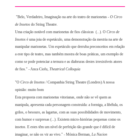
"Belo, Verdadeiro, Imaginação na arte do teatro de marionetas -
O Circo
de Insetos
do String Theatre.
Uma criação notável com marionetas de fios clássicas (...). O
Circo de
Insetos
é uma joia de espetáculo, uma demonstração da mestria na arte de
manipular marionetas. Um espetáculo que derruba preconceitos em relação
a este tipo de teatro, mas também mostra de boas práticas, um exemplo de
como se pode potenciar a ternura e as diabruras destes irresistíveis atores
de fios." - Anca Ciofu,
Theatrical Colloquia
"O
Circo de Insetos
/ Companhia String Theatre (Londres) A nossa
opinião: muito bom
Esta proposta com marionetas vitorianas, onde não se vê quem as
manipula, apresenta cada personagem construída: a formiga, a libélula, os
grilos, o besouro, as lagartas, com as suas possibilidades de movimento,
com humor e surpresas (...). Existem micro-histórias pequenas como os
insetos. E estes têm um nível de perfeição tão grande que é difícil de
imaginar, se não os vir ao vivo." - Mónica Berman,
La Nacion