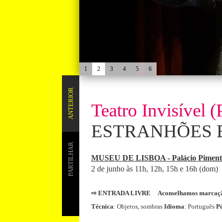
1
2
3
4
5
6
ANTERIOR
Teatro Invisível (
ESTRANHÕES 
PARTILHAR
MUSEU DE LISBOA - Palácio Piment
2 de junho às 11h, 12h, 15h e 16h (dom)
⇨ ENTRADA LIVRE Aconselhamos marcaç
Técnica
: Objetos, sombras
Idioma
: Português
Pú