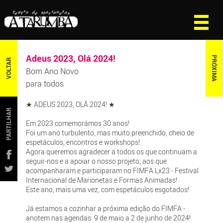
Adeus 2023, Olá 2024!
PRÓXIMA
VOLTAR
Bom Ano Novo
para todos
★ ADEUS 2023, OLÁ 2024! ★
PARTILHAR
Em 2023 comemorámos 30 anos!
Foi um ano turbulento, mas muito preenchido, cheio de
espetáculos, encontros e workshops!
Agora queremos agradecer a todos os que continuam a
seguir-nos e a apoiar o nosso projeto, aos que
acompanharam e participaram no FIMFA Lx23 - Festival
Internacional de Marionetas e Formas Animadas!
Este ano, mais uma vez, com espetáculos esgotados!
Já estamos a cozinhar a próxima edição do FIMFA -
anotem nas agendas: 9 de maio a 2 de junho de 2024!