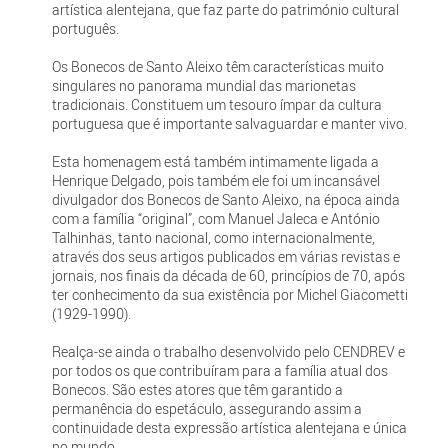
artística alentejana, que faz parte do património cultural
português.
Os Bonecos de Santo Aleixo têm características muito
singulares no panorama mundial das marionetas
tradicionais. Constituem um tesouro ímpar da cultura
portuguesa que é importante salvaguardar e manter vivo.
Esta homenagem está também intimamente ligada a
Henrique Delgado, pois também ele foi um incansável
divulgador dos Bonecos de Santo Aleixo, na época ainda
com a família “original”, com Manuel Jaleca e António
Talhinhas, tanto nacional, como internacionalmente,
através dos seus artigos publicados em várias revistas e
jornais, nos finais da década de 60, princípios de 70, após
ter conhecimento da sua existência por Michel Giacometti
(1929-1990).
Realça-se ainda o trabalho desenvolvido pelo CENDREV e
por todos os que contribuíram para a família atual dos
Bonecos. São estes atores que têm garantido a
permanência do espetáculo, assegurando assim a
continuidade desta expressão artística alentejana e única
no mundo.