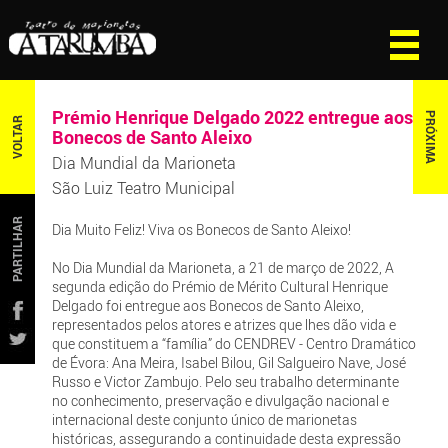
Prémio Henrique Delgado 2022 entregue aos
PRÓXIMA
VOLTAR
Bonecos de Santo Aleixo
Dia Mundial da Marioneta
São Luiz Teatro Municipal
PARTILHAR
Dia Muito Feliz! Viva os Bonecos de Santo Aleixo!
No Dia Mundial da Marioneta, a 21 de março de 2022, A
segunda edição do Prémio de Mérito Cultural Henrique
Delgado foi entregue aos Bonecos de Santo Aleixo,
representados pelos atores e atrizes que lhes dão vida e
que constituem a “família” do CENDREV - Centro Dramático
de Évora: Ana Meira, Isabel Bilou, Gil Salgueiro Nave, José
Russo e Victor Zambujo. Pelo seu trabalho determinante
no conhecimento, preservação e divulgação nacional e
internacional deste conjunto único de marionetas
históricas, assegurando a continuidade desta expressão