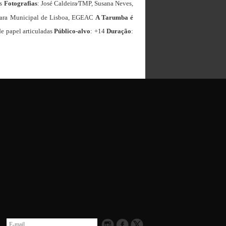
os
Fotografias
: José Caldeira⁄TMP, Susana Neves,
ara Municipal de Lisboa, EGEAC
A Tarumba é
de papel articuladas
Público-alvo
: +14
Duração
: