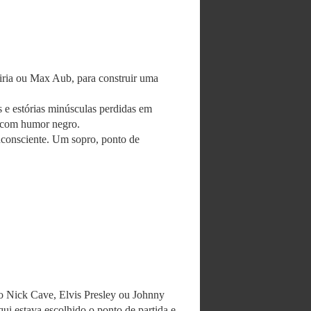
iria ou Max Aub, para construir uma
 e estórias minúsculas perdidas em
a com humor negro.
nconsciente. Um sopro, ponto de
 Nick Cave, Elvis Presley ou Johnny
qui estava escolhido o ponto de partida e