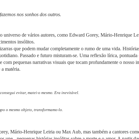
fazemos nos sonhos dos outros.
 no universo de vários autores, como Edward Gorey, Mário-Henrique Le
cimentos insólitos.
bizarras que podem mudar completamente o rumo de uma vida. Histórias
quotidiano. Passado e futuro misturam-se. Uma reflexão lírica, pontuad
de com pequenas narrativas visuais que tocam profundamente o nosso i
a matéria.
consegui evitar, matei-o mesmo. Era inevitável.
mpo o mesmo objeto, transformamo-lo.
ey, Mário-Henrique Leiria ou Max Aub, mas também a cantores como
s une - pequenas histórias insólitas sobre a morte e o amor. A partir da