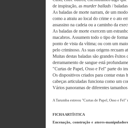
de inspiração, as
murder ballads
/ baladas
As baladas de morte narram, de um modo g
como a atraiu ao local do crime e o ato e
assassino na cadeia ou a caminho da exec
As baladas de morte exercem um estranho
macabros. Assumem todo o tipo de formas, 
ponto de vista da vítima; ou com um maior
pelo criminoso. As suas origens recuam at
Muitas destas baladas são grandes êxitos 
derramamento de sangue está profundament
"Curtas de Papel, Osso e Fel" parte do im
Os dispositivos criados para contar estas
cabeças articuladas funciona como um coro
Vários panoramas de diferentes tamanhos 
A Tarumba estreou "Curtas de Papel, Osso e Fel"
FICHA ARTÍSTICA
Encenação, construção e atores-manipulador