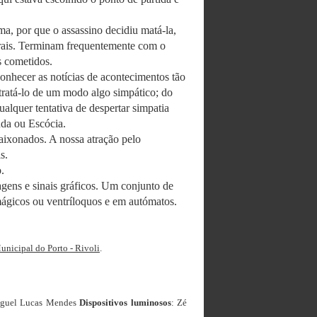
a, por que o assassino decidiu matá-la,
turais. Terminam frequentemente com o
es cometidos.
nhecer as notícias de acontecimentos tão
etratá-lo de um modo algo simpático; do
alquer tentativa de despertar simpatia
nda ou Escócia.
paixonados. A nossa atração pelo
is.
o.
agens e sinais gráficos. Um conjunto de
 mágicos ou ventríloquos e em autómatos.
unicipal do Porto - Rivoli
.
iguel Lucas Mendes
Dispositivos luminosos
: Zé