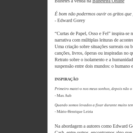
Bilhetes à venda na
Bilheteira Online
É bom não podermos ouvir os gritos que 
- Edward Gorey
“Curtas de Papel, Osso e Fel” inspira-se
narrativa com múltiplas leituras de aconte
Uma criação sobre situações surreais ou 
canções, livros, óperas ou inspiradas no 
Retrato sobre o isolamento e a humanida
suspensão entre dois mundos: o humano e 
INSPIRAÇÃO
Primeiro matei-o nos meus sonhos, depois não o 
- Max Aub
Quando somos levados a fixar durante muito te
- Mário-Henrique Leiria
Na abordagem a autores como Edward Gor
Cash, entre outros, encontramos algo que o