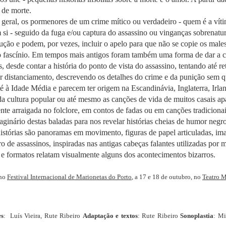
 de morte.
eral, os pormenores de um crime mítico ou verdadeiro - quem é a vítim
m si - seguido da fuga e/ou captura do assassino ou vinganças sobrena
ução e podem, por vezes, incluir o apelo para que não se copie os mal
 fascínio. Em tempos mais antigos foram também uma forma de dar a co
desde contar a história do ponto de vista do assassino, tentando até r
 distanciamento, descrevendo os detalhes do crime e da punição sem qu
é à Idade Média e parecem ter origem na Escandinávia, Inglaterra, Irla
da cultura popular ou até mesmo as canções de vida de muitos casais a
e arraigada no folclore, em contos de fadas ou em canções tradiciona
aginário destas baladas para nos revelar histórias cheias de humor negr
 histórias são panoramas em movimento, figuras de papel articuladas, im
 de assassinos, inspiradas nas antigas cabeças falantes utilizadas por
e formatos relatam visualmente alguns dos acontecimentos bizarros.
 no
Festival Internacional de Marionetas do Porto
, a 17 e 18 de outubro, no
Teatro M
es
: Luís Vieira, Rute Ribeiro
Adaptação e textos
: Rute Ribeiro
Sonoplastia
: M