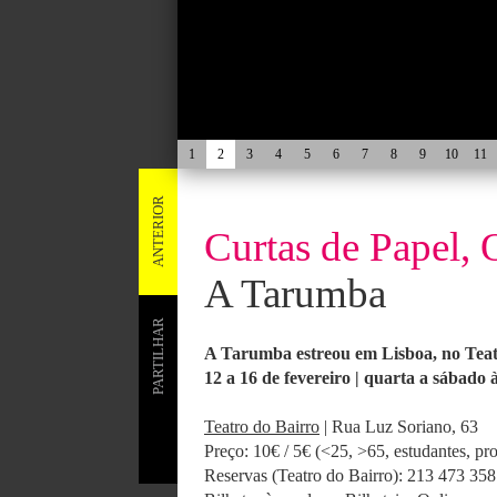
1
2
3
4
5
6
7
8
9
10
11
ANTERIOR
Curtas de Papel, 
A Tarumba
PARTILHAR
A Tarumba estreou em Lisboa, no Teatr
12 a 16 de fevereiro | quarta a sábado
Teatro do Bairro
| Rua Luz Soriano, 63
Preço: 10€ / 5€ (<25, >65, estudantes, pr
Reservas (Teatro do Bairro): 213 473 35