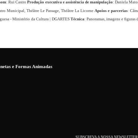
 som
: Rui Castro
Produção executiva e assistência de manipulação
: Daniela Mat
atro Municipal, Théâtre Le Passage, Théâtre La Licorne
Apoios e parcerias
: Câm
uguesa - Ministério da Cultura | DGARTES
Técnica
: Panoramas, imagens e figuras 
ionetas e Formas Animadas
SUBSCREVA A NOSSA NEWSLETTER