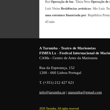
Rui
Operação de luz
: Tânia Neto
Operação de
Luís Vieira
Residências artísticas
: São Luiz Te
uma estrutura financiada por
: República Port
45 min.
A Tarumba - Teatro de Marionetas
FIMFA Lx - Festival Internacional de Mar
CAMa - Centro de Artes da Marioneta
Rua da Esperança, 152
1200 - 660 Lisboa Portugal
T. (+351) 212 427 621
info@tarumba.pt
|
atarumba@gmail.com
2026 Tarumba, All rights reserved