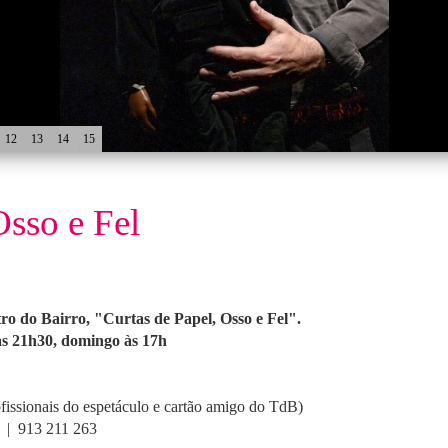
12
13
14
15
Osso e Fel
o do Bairro, "Curtas de Papel, Osso e Fel".
 às 21h30, domingo às 17h
ofissionais do espetáculo e cartão amigo do TdB)
8 | 913 211 263