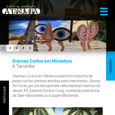
1
2
3
4
5
Dramas Curtos em Miniatura
PRÓXIMA
A Tarumba
Dramas Curtos em Miniatura
parte do conjunto de
peças curtas cómicas escritas para marionetas,
Drama
for Fools
, por um dos grandes reformadores teatrais do
PARTILHAR
século XX, Edward Gordon Craig, conhecido pela teoria
da Über-Marionette ou a Super-Marioneta.