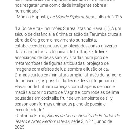
nos resgatar uma comicidade inteligente sobre a
humanidade."
- Mónica Baptista,
Le Monde Diplomatique
, julho de 2025
"La Dolce Vita - Incursões Surrealistas no Havaï (...). A um
século de distância, a última criação da Tarumba cruza a
obra de Craig com o movimento surrealista,
estabelecendo curiosas cumplicidades com o universo
das marionetas: as técnicas de frottage e de livre
associação de ideias são revisitadas num jogo de
metamorfoses de figuras articuladas, projeção de
imagens com efeitos de luz, sombra e ilusão ótica.
Dramas curtos em miniatura amplia, através do humor e
do nonsense, as possibilidades de desvio: fugir para o
Havaï, onde flutuam cabeças com chapéus de coco e
maçãs a cobrir o rosto de Magritte, com rodelas de lima
pousadas em cocktails; fruir de um ambiente de silly
season com formas animadas pleno de poesia e
excentricidade."
- Catarina Firmo,
Sinais de Cena - Revista de Estudos de
Teatro e Artes Performativas
, série 3, n.º 4, junho de
2025