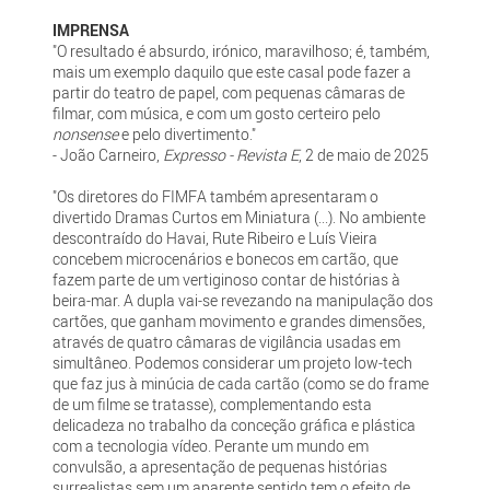
IMPRENSA
"O resultado é absurdo, irónico, maravilhoso; é, também,
mais um exemplo daquilo que este casal pode fazer a
partir do teatro de papel, com pequenas câmaras de
filmar, com música, e com um gosto certeiro pelo
nonsense
e pelo divertimento."
- João Carneiro,
Expresso - Revista E
, 2 de maio de 2025
"Os diretores do FIMFA também apresentaram o
divertido Dramas Curtos em Miniatura (...). No ambiente
descontraído do Havai, Rute Ribeiro e Luís Vieira
concebem microcenários e bonecos em cartão, que
fazem parte de um vertiginoso contar de histórias à
beira-mar. A dupla vai-se revezando na manipulação dos
cartões, que ganham movimento e grandes dimensões,
através de quatro câmaras de vigilância usadas em
simultâneo. Podemos considerar um projeto low-tech
que faz jus à minúcia de cada cartão (como se do frame
de um filme se tratasse), complementando esta
delicadeza no trabalho da conceção gráfica e plástica
com a tecnologia vídeo. Perante um mundo em
convulsão, a apresentação de pequenas histórias
surrealistas sem um aparente sentido tem o efeito de