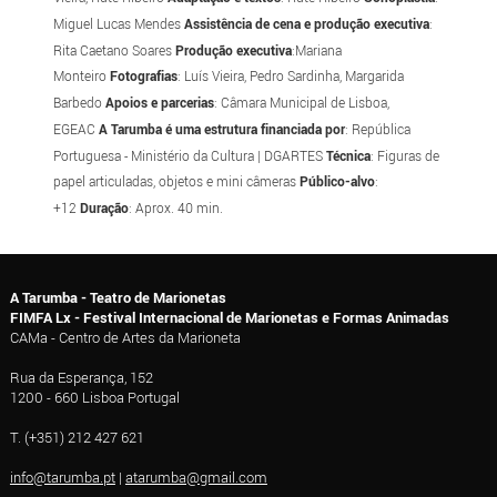
Miguel Lucas Mendes
Assistência de cena e produção executiva
:
Rita Caetano Soares
Produção executiva
:Mariana
Monteiro
Fotografias
: Luís Vieira, Pedro Sardinha, Margarida
Barbedo
Apoios e parcerias
: Câmara Municipal de Lisboa,
EGEAC
A Tarumba é uma estrutura financiada por
: República
Portuguesa - Ministério da Cultura | DGARTES
Técnica
: Figuras de
papel articuladas, objetos e mini câmeras
Público-alvo
:
+12
Duração
: Aprox. 40 min.
A Tarumba - Teatro de Marionetas
FIMFA Lx - Festival Internacional de Marionetas e Formas Animadas
CAMa - Centro de Artes da Marioneta
Rua da Esperança, 152
1200 - 660 Lisboa Portugal
T. (+351) 212 427 621
info@tarumba.pt
|
atarumba@gmail.com