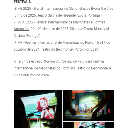
FESTIVAIS
:
-
BIME 2025 - Bienal Internacional de Marionetas de Évora
, 5 e 6 de
junho de 2025, Teatro Garcia de Resende (Évora, Portugal);
-
FIMFA Lx25 - Festival Internacional de Marionetas e Formas
Animadas
, 20 e 21 de maio de 2025, São Luiz Teatro Municipal
(Lisboa, Portugal);
-
FIMP - Festival Internacional de Marionetas do Porto
, 16 e17 de
outubro de 2024, Teatro do Belomonte (Porto, Portugal).
A Tarumba estreou
Dramas Curtos em Miniatura
no Festival
Internacional de Marionetas do Porto, no Teatro do Belomonte, a
16 de outubro de 2024.