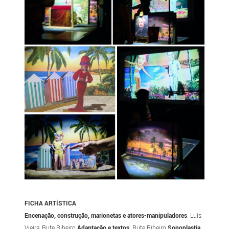
FICHA ARTÍSTICA
Encenação, construção, marionetas e atores-manipuladores
: Luís
Vieira, Rute Ribeiro
Adaptação e textos
: Rute Ribeiro
Sonoplastia
: