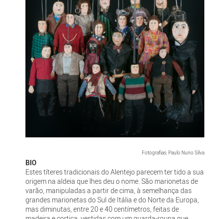
Fotografias: Paulo Nuno Silva
BIO
Estes títeres tradicionais do Alentejo parecem ter tido a sua
origem na aldeia que lhes deu o nome. São marionetas de
varão, manipuladas a partir de cima, à semelhança das
grandes marionetas do Sul de Itália e do Norte da Europa,
mas diminutas, entre 20 e 40 centímetros, feitas de
madeira e cortiça, vestidas com um guarda-roupa que