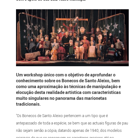
Um workshop único com o objetivo de aprofundar o
conhecimento sobre os Bonecos de Santo Aleixo, bem
como uma aproximação às técnicas de manipulação e
elocução desta realidade artística com características
muito singulares no panorama das marionetas
tradicionais.
"Os Bonecos de Santo Aleixo pertencem a um tipo que é
antepassado de toda a espécie, se bem que as actuais figuras de pau
não sejam senão a cópia, datando apenas de 1940, dos modelos
originais de que se conservam os caracteres arcaicos até na