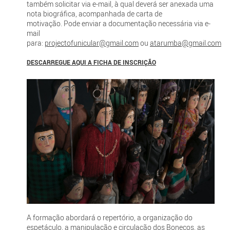
também solicitar via e-mail, à qual deverá ser anexada uma
nota biográfica, acompanhada de carta de
motivação. Pode enviar a documentação necessária via e-
mail
para:
projectofunicular@gmail.com
ou
atarumba@gmail.com
DESCARREGUE AQUI A FICHA DE INSCRIÇÃO
A formação abordará o repertório, a organização do
espetáculo, a manipulação e circulação dos Bonecos, as