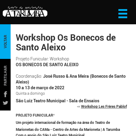
Workshop Os Bonecos de
VOLTAR
Santo Aleixo
Projeto Funicular: Workshop
OS BONECOS DE SANTO ALEIXO
PARTILHAR
Coordenação:
José Russo & Ana Meira (Bonecos de Santo
Aleixo)
10 a 13 de março de 2022
Quinta a domingo
São Luiz Teatro Municipal - Sala de Ensaios
⇨
Workshop Les Frères Pablof
PROJETO FUNICULAR
*
Um projeto internacional de formação na área do Teatro de
Marionetas do CAMa - Centro de Artes da Marioneta | A Tarumba
Com o apoio do São Luiz Teatro Municipal