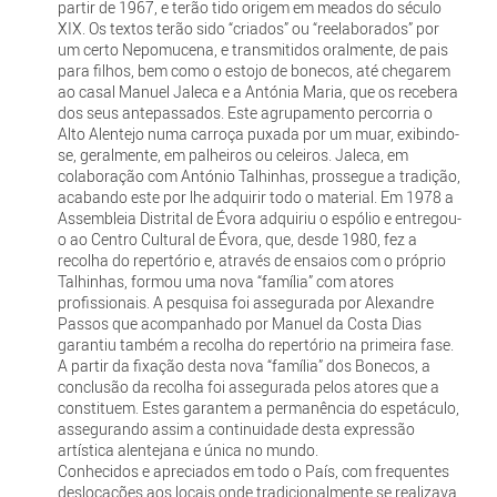
partir de 1967, e terão tido origem em meados do século
XIX. Os textos terão sido “criados” ou “reelaborados” por
um certo Nepomucena, e transmitidos oralmente, de pais
para filhos, bem como o estojo de bonecos, até chegarem
ao casal Manuel Jaleca e a Antónia Maria, que os recebera
dos seus antepassados. Este agrupamento percorria o
Alto Alentejo numa carroça puxada por um muar, exibindo-
se, geralmente, em palheiros ou celeiros. Jaleca, em
colaboração com António Talhinhas, prossegue a tradição,
acabando este por lhe adquirir todo o material. Em 1978 a
Assembleia Distrital de Évora adquiriu o espólio e entregou-
o ao Centro Cultural de Évora, que, desde 1980, fez a
recolha do repertório e, através de ensaios com o próprio
Talhinhas, formou uma nova “família” com atores
profissionais. A pesquisa foi assegurada por Alexandre
Passos que acompanhado por Manuel da Costa Dias
garantiu também a recolha do repertório na primeira fase.
A partir da fixação desta nova “família” dos Bonecos, a
conclusão da recolha foi assegurada pelos atores que a
constituem. Estes garantem a permanência do espetáculo,
assegurando assim a continuidade desta expressão
artística alentejana e única no mundo.
Conhecidos e apreciados em todo o País, com frequentes
deslocações aos locais onde tradicionalmente se realizava