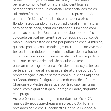
permite, como no teatro naturalista, identificar as
personagens da fábula contada. O essencial dos meios
utilizados é composto por um lugar de representação
chamado “retábulo”, construído em madeira e tecido
florido, reproduzindo um palco tradicional em miniatura,
com pano de boca, cenários pintados e iluminado com
candeias de azeite. Possui uma rede dupla de cordéis,
colocada verticalmente entre os Bonecos e o público. Os
manipuladores estão ocultos por panos de chita. A música,
guitarra portuguesa e cantigas, é interpretada ao vivo e os
textos, transmitidos oralmente, resultam de uma fusão
entre a cultura popular e uma escrita erudita. O repertório
consiste em peças de tradição secular, de teor
basicamente religioso, para além de outras, cujos textos
pertencem, em geral, à chamada literatura de cordel. A
representação inicia-se sempre com o Baile dos Anjinhos
ou Contradança. As figuras carismáticas são o Padre
Chancas e o Mestre Salas, que, por tradição, tem uma
moca, com a qual castiga ou abraça o Padre, enquanto
este prega.
As referências mais antigas remontam ao século XVIII,
mas os Bonecos que chegaram ao século XXI foram
revelados por Michel Giacometti e Henrique Delgado, a