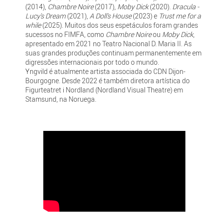
(2014),
Chambre Noire
(2017),
Moby Dick
(2020).
Dracula -
Lucy's Dream
(2021),
A Doll's House
(2023) e
Trust me for a
while
(2025). Muitos dos seus espetáculos foram grandes
sucessos no FIMFA, como
Chambre Noire
ou
Moby Dick
,
apresentado em 2021 no Teatro Nacional D. Maria II. As
suas grandes produções continuam permanentemente em
digressões internacionais por todo o mundo.
Yngvild é atualmente artista associada do CDN Dijon-
Bourgogne. Desde 2022 é também diretora artística do
Figurteatret i Nordland (Nordland Visual Theatre) em
Stamsund, na Noruega.