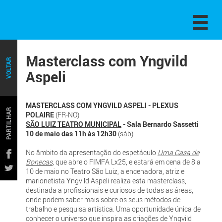
Masterclass com Yngvild
VOLTAR
Aspeli
MASTERCLASS COM YNGVILD ASPELI - PLEXUS
PARTILHAR
POLAIRE
(FR-NO)
SÃO LUIZ TEATRO MUNICIPAL
- Sala Bernardo Sassetti
10 de maio das 11h às 12h30
(sáb)
No âmbito da apresentação do espetáculo
Uma Casa de
Bonecas
, que abre o FIMFA Lx25, e estará em cena de 8 a
10 de maio no Teatro São Luiz, a encenadora, atriz e
marionetista Yngvild Aspeli realiza esta masterclass,
destinada a profissionais e curiosos de todas as áreas,
onde podem saber mais sobre os seus métodos de
trabalho e pesquisa artística. Uma oportunidade única de
conhecer o universo que inspira as criações de Yngvild