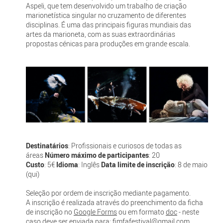
Aspeli, que tem desenvolvido um trabalho de criação
marionetística singular no cruzamento de diferentes
disciplinas. É uma das principais figuras mundiais das
artes da marioneta, com as suas extraordinárias
propostas cénicas para produções em grande escala.
Destinatários
: Profissionais e curiosos de todas as
áreas
Número máximo de participantes
: 20
Custo
: 5€
Idioma
: Inglês
Data limite de inscrição
: 8 de maio
(qui)
Seleção por ordem de inscrição mediante pagamento.
A inscrição é realizada através do preenchimento da ficha
de inscrição no
Google Forms
ou em formato
doc
- neste
caso deve ser enviada para:
fimfafestival@gmail.com