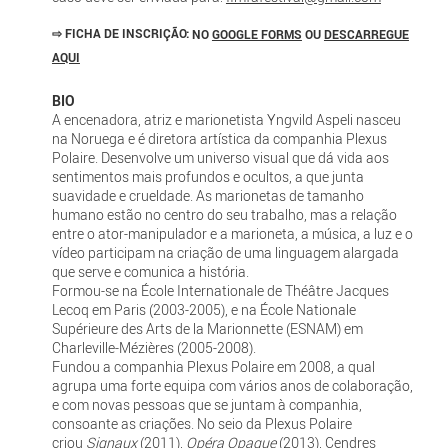
⇨
FICHA DE INSCRIÇÃO:
NO
GOOGLE FORMS
OU
DESCARREGUE
AQUI
BIO
A encenadora, atriz e marionetista Yngvild Aspeli nasceu
na Noruega e é diretora artística da companhia Plexus
Polaire. Desenvolve um universo visual que dá vida aos
sentimentos mais profundos e ocultos, a que junta
suavidade e crueldade. As marionetas de tamanho
humano estão no centro do seu trabalho, mas a relação
entre o ator-manipulador e a marioneta, a música, a luz e o
vídeo participam na criação de uma linguagem alargada
que serve e comunica a história.
Formou-se na École Internationale de Théâtre Jacques
Lecoq em Paris (2003-2005), e na École Nationale
Supérieure des Arts de la Marionnette (ESNAM) em
Charleville-Mézières (2005-2008).
Fundou a companhia Plexus Polaire em 2008, a qual
agrupa uma forte equipa com vários anos de colaboração,
e com novas pessoas que se juntam à companhia,
consoante as criações. No seio da Plexus Polaire
criou
Signaux
(2011),
Opéra Opaque
(2013), Cendres