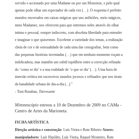
servido e accionado por uma Madame ou por um Monsieur, e pelo qual
apenas pode olhar um espectador de cada vez (…). O esquema é perfeito:
mundos encerrados em caixas mágicas que uns anfitriões, meio mágicos,
meio Madames, nos oferecem para que entremos neles através do olhar
intimo e pessoal, sempre indiscreto, com absoluta liberdade para entender
e imaginar o que quisermos. Excelente a variedade dos temas, a realização
cheia de cor e de sensualidade de cada uma das cenografias, bem como
das pequenas histórias inventadas (…) que em nenhum momento roçam a
indelicadeza, mas mantêm um subtil equilíbrio entre a correcção refinada
do ‘como se diz’ e a nua realidade de ‘o que se diz’ (…). Uma hora de
imersão erótica em sucessivos mundos jocosos e refinados que nos tiram
da banalidade urbana do dia-a-dia (...)."
- Toni Rumbau,
Titeresante
Mironescópio
estreou a 10 de Dezembro de 2009 no CAMa -
Centro de Artes da Marioneta.
FICHA ARTÍSTICA
Direção artística e construção
: Luís Vieira e Rute Ribeiro
Atores-
manipuladores
: Luís Hipólito, Luís Vieira, Raquel Monteiro, Rute