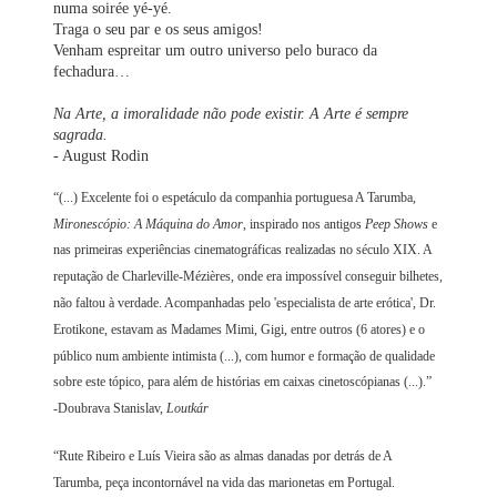
numa soirée yé-yé.
Traga o seu par e os seus amigos!
Venham espreitar um outro universo pelo buraco da
fechadura…
Na Arte, a imoralidade não pode existir. A Arte é sempre
sagrada.
- August Rodin
“(...) Excelente foi o espetáculo da companhia portuguesa A Tarumba,
Mironescópio: A Máquina do Amor
, inspirado nos antigos
Peep Shows
e
nas primeiras experiências cinematográficas realizadas no século XIX. A
reputação de Charleville-Mézières, onde era impossível conseguir bilhetes,
não faltou à verdade. Acompanhadas pelo 'especialista de arte erótica', Dr.
Erotikone, estavam as Madames Mimi, Gigi, entre outros (6 atores) e o
público num ambiente intimista (...), com humor e formação de qualidade
sobre este tópico, para além de histórias em caixas cinetoscópianas (...).”
-Doubrava Stanislav,
Loutkár
“Rute Ribeiro e Luís Vieira são as almas danadas por detrás de A
Tarumba, peça incontornável na vida das marionetas em Portugal.