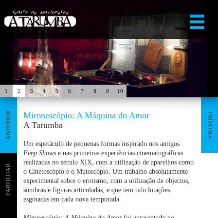
1
2
3
4
5
6
7
8
9
10
ANTERIOR
Mironescópio: A Máquina do Amor
PRÓXIMA
A Tarumba
Um espetáculo de pequenas formas inspirado nos antigos
Peep Shows
e nas primeiras experiências cinematográficas
realizadas no século XIX, com a utilização de aparelhos como
PARTILHAR
o Cinetoscópio e o Mutoscópio. Um trabalho absolutamente
experimental sobre o erotismo, com a utilização de objectos,
sombras e figuras articuladas, e que tem tido lotações
esgotadas em cada nova temporada.
Mironescópio: A Máquina do Amor
foi apresentado no