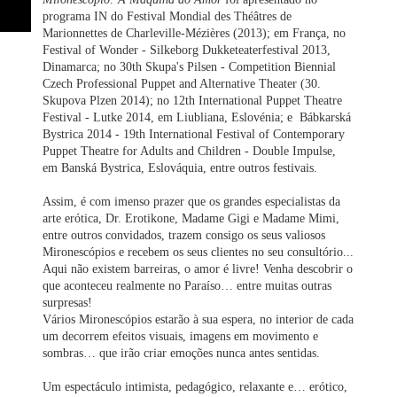
programa IN do Festival Mondial des Théâtres de
Marionnettes de Charleville-Mézières (2013); em França, no
Festival of Wonder - Silkeborg Dukketeaterfestival 2013,
Dinamarca; no 30th Skupa's Pilsen - Competition Biennial
Czech Professional Puppet and Alternative Theater (30.
Skupova Plzen 2014); no 12th International Puppet Theatre
Festival - Lutke 2014, em Liubliana, Eslovénia; e Bábkarská
Bystrica 2014 - 19th International Festival of Contemporary
Puppet Theatre for Adults and Children - Double Impulse,
em Banská Bystrica, Eslováquia, entre outros festivais.
Assim, é com imenso prazer que os grandes especialistas da
arte erótica, Dr. Erotikone, Madame Gigi e Madame Mimi,
entre outros convidados, trazem consigo os seus valiosos
Mironescópios e recebem os seus clientes no seu consultório...
Aqui não existem barreiras, o amor é livre! Venha descobrir o
que aconteceu realmente no Paraíso… entre muitas outras
surpresas!
Vários Mironescópios estarão à sua espera, no interior de cada
um decorrem efeitos visuais, imagens em movimento e
sombras… que irão criar emoções nunca antes sentidas.
Um espectáculo intimista, pedagógico, relaxante e… erótico,