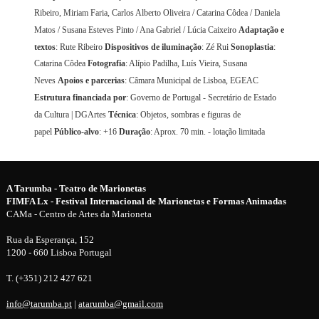
Ribeiro, Miriam Faria, Carlos Alberto Oliveira / Catarina Côdea / Daniela
Matos / Susana Esteves Pinto / Ana Gabriel / Lúcia Caixeiro
Adaptação e
textos
: Rute Ribeiro
Dispositivos de iluminação
: Zé Rui
Sonoplastia
:
Catarina Côdea
Fotografia
: Alípio Padilha, Luís Vieira, Susana
Neves
Apoios e parcerias
: Câmara Municipal de Lisboa, EGEAC
Estrutura financiada por
: Governo de Portugal - Secretário de Estado
da Cultura | DGArtes
Técnica
: Objetos, sombras e figuras de
papel
Público-alvo
: +16
Duração
: Aprox. 70 min. - lotação limitada
A Tarumba - Teatro de Marionetas
FIMFA Lx - Festival Internacional de Marionetas e Formas Animadas
CAMa - Centro de Artes da Marioneta
Rua da Esperança, 152
1200 - 660 Lisboa Portugal
T. (+351) 212 427 621
info@tarumba.pt
|
atarumba@gmail.com