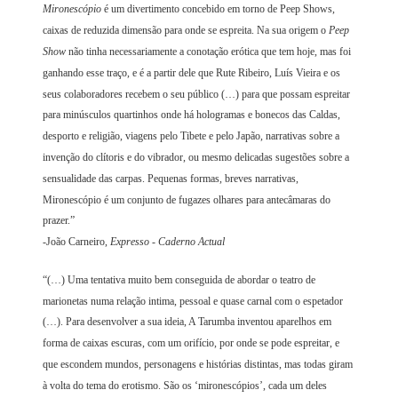
Mironescópio
é um divertimento concebido em torno de Peep Shows,
caixas de reduzida dimensão para onde se espreita. Na sua origem o
Peep
Show
não tinha necessariamente a conotação erótica que tem hoje, mas foi
ganhando esse traço, e é a partir dele que Rute Ribeiro, Luís Vieira e os
seus colaboradores recebem o seu público (…) para que possam espreitar
para minúsculos quartinhos onde há hologramas e bonecos das Caldas,
desporto e religião, viagens pelo Tibete e pelo Japão, narrativas sobre a
invenção do clítoris e do vibrador, ou mesmo delicadas sugestões sobre a
sensualidade das carpas. Pequenas formas, breves narrativas,
Mironescópio é um conjunto de fugazes olhares para antecâmaras do
prazer.”
-João Carneiro,
Expresso - Caderno Actual
“(…) Uma tentativa muito bem conseguida de abordar o teatro de
marionetas numa relação intima, pessoal e quase carnal com o espetador
(…). Para desenvolver a sua ideia, A Tarumba inventou aparelhos em
forma de caixas escuras, com um orifício, por onde se pode espreitar, e
que escondem mundos, personagens e histórias distintas, mas todas giram
à volta do tema do erotismo. São os ‘mironescópios’, cada um deles