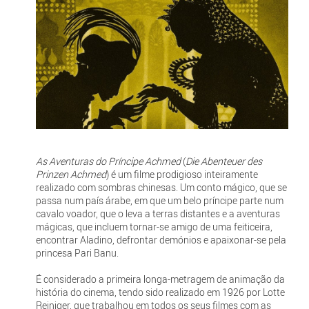
As Aventuras do Príncipe Achmed
(
Die Abenteuer des
Prinzen Achmed
) é um filme prodigioso inteiramente
realizado com sombras chinesas. Um conto mágico, que se
passa num país árabe, em que um belo príncipe parte num
cavalo voador, que o leva a terras distantes e a aventuras
mágicas, que incluem tornar-se amigo de uma feiticeira,
encontrar Aladino, defrontar demónios e apaixonar-se pela
princesa Pari Banu.
É considerado a primeira longa-metragem de animação da
história do cinema, tendo sido realizado em 1926 por Lotte
Reiniger, que trabalhou em todos os seus filmes com as