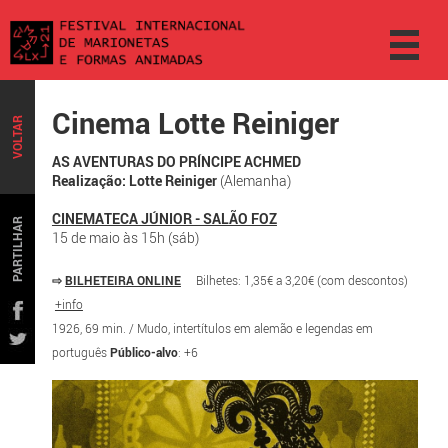
Cinema Lotte Reiniger
VOLTAR
AS AVENTURAS DO PRÍNCIPE ACHMED
Realização: Lotte Reiniger
(Alemanha)
CINEMATECA JÚNIOR - SALÃO FOZ
PARTILHAR
15 de maio às 15h (sáb)
⇨
BILHETEIRA ONLINE
Bilhetes: 1,35€ a 3,20€ (com descontos)
+info
1926, 69 min. / Mudo, intertítulos em alemão e legendas em
português
Público-alvo
: +6