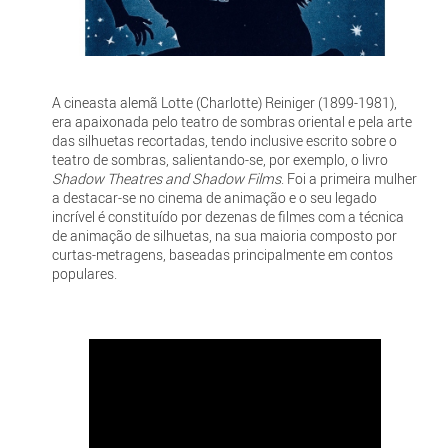
A cineasta alemã Lotte (Charlotte) Reiniger (1899-1981),
era apaixonada pelo teatro de sombras oriental e pela arte
das silhuetas recortadas, tendo inclusive escrito sobre o
teatro de sombras, salientando-se, por exemplo, o livro
Shadow Theatres and Shadow Films
. Foi a primeira mulher
a destacar-se no cinema de animação e o seu legado
incrível é constituído por dezenas de filmes com a técnica
de animação de silhuetas, na sua maioria composto por
curtas-metragens, baseadas principalmente em contos
populares.