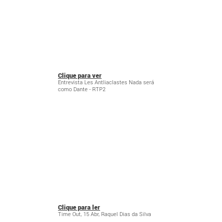
Clique para ver
Entrevista Les Antliaclastes Nada será
como Dante - RTP2
Clique para ler
Time Out, 15 Abr, Raquel Dias da Silva