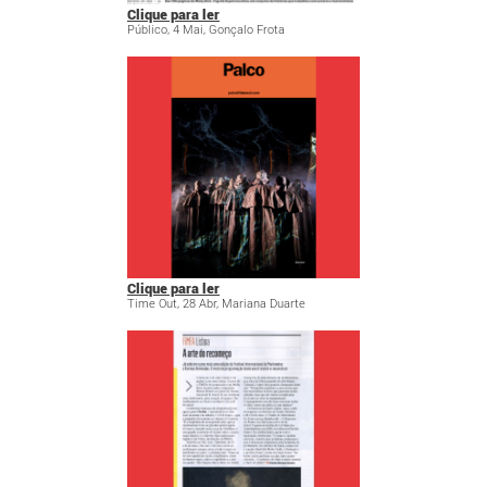
Clique para ler
Público, 4 Mai, Gonçalo Frota
Clique para ler
Time Out, 28 Abr, Mariana Duarte