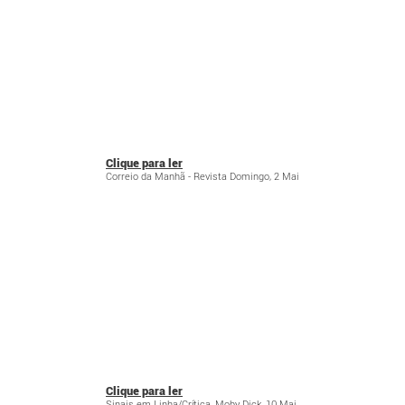
Clique para ler
Correio da Manhã - Revista Domingo, 2 Mai
Clique para ler
Sinais em Linha/Crítica, Moby Dick, 10 Mai,