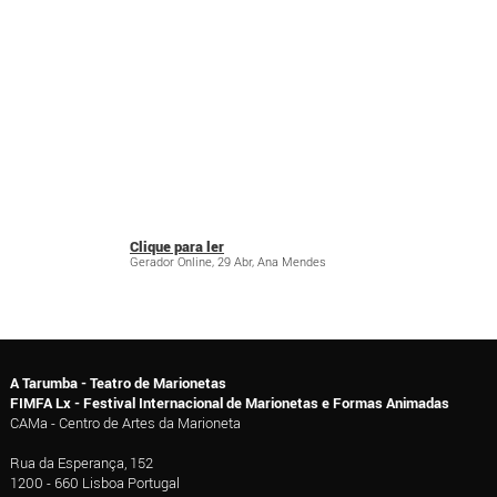
Clique para ler
Gerador Online, 29 Abr, Ana Mendes
A Tarumba - Teatro de Marionetas
FIMFA Lx - Festival Internacional de Marionetas e Formas Animadas
CAMa - Centro de Artes da Marioneta
Rua da Esperança, 152
1200 - 660 Lisboa Portugal