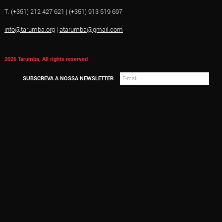
T. (+351) 212 427 621 | (+351) 913 519 697
info@tarumba.org
|
atarumba@gmail.com
2026 Tarumba, All rights reserved
SUBSCREVA A NOSSA NEWSLETTER