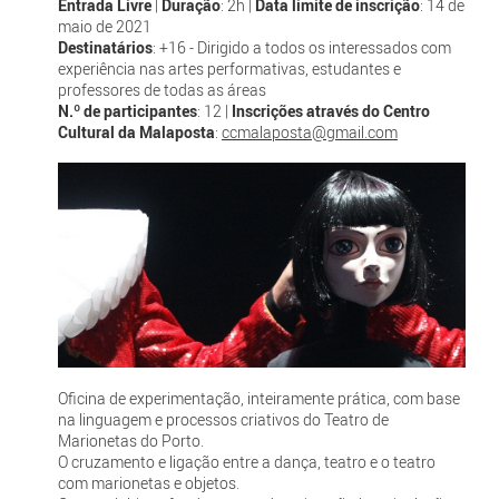
Entrada Livre
|
Duração
: 2h |
Data limite de inscrição
: 14 de
maio de 2021
Destinatários
: +16 - Dirigido a todos os interessados com
experiência nas artes performativas, estudantes e
professores de todas as áreas
N.º de participantes
: 12 |
Inscrições através do Centro
Cultural da Malaposta
:
ccmalaposta@gmail.com
Oficina de experimentação, inteiramente prática, com base
na linguagem e processos criativos do Teatro de
Marionetas do Porto.
O cruzamento e ligação entre a dança, teatro e o teatro
com marionetas e objetos.