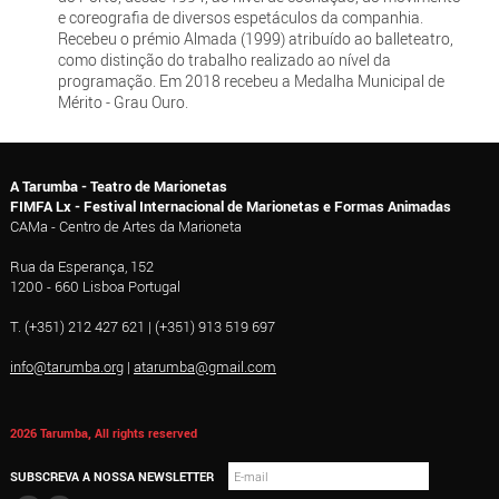
e coreografia de diversos espetáculos da companhia.
Recebeu o prémio Almada (1999) atribuído ao balleteatro,
como distinção do trabalho realizado ao nível da
programação. Em 2018 recebeu a Medalha Municipal de
Mérito - Grau Ouro.
A Tarumba - Teatro de Marionetas
FIMFA Lx - Festival Internacional de Marionetas e Formas Animadas
CAMa - Centro de Artes da Marioneta
Rua da Esperança, 152
1200 - 660 Lisboa Portugal
T. (+351) 212 427 621 | (+351) 913 519 697
info@tarumba.org
|
atarumba@gmail.com
2026 Tarumba, All rights reserved
SUBSCREVA A NOSSA NEWSLETTER