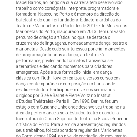
Isabel Barros, ao longo da sua carreira tem desenvolvido
trabalho como coreógrafa, intérprete, programadora e
formadora. Nasceu no Porto e é membro da direção do
balleteatro do qual foi fundadora. É diretora artística do
Teatro de Marionetas do Porto desde 2010 e do Museu das
Marionetas do Porto, inaugurado em 2013. Tem um vasto
percurso de criação artística, no qual se destaca o
cruzamento de linguagens, nomeadamente dança, teatro e
marionetas. Desde cedo se interessou por criar momentos
de programação ligados à dança, ao teatro e à
performance, privilegiando formatos transversais e
alternativos e dedicando momentos para criadores
emergentes. Após a sua formação inicial em dança
clássica com Ruth Howner realizou diversos cursos em
dança contemporânea e composição em Paris, onde
residiu e estudou. Participou em diversos seminários
dirigidos por Gisèle Barret e Pierre Voltz no Institut
d'Etudes Théâtrales - Paris III. Em 1996, Berlim, fez um
estágio com Susanne Linke onde desenvolveu trabalho na
área da performance a solo. Estudou teatro e conclui a
licenciatura do Curso Superior de Teatro na Escola Superior
Artística do Porto. Para além da apresentação regular dos
seus trabalhos, foi colaboradora regular das Marionetas
do Porto, desde 1994, ao nível de cocriação, do movimento