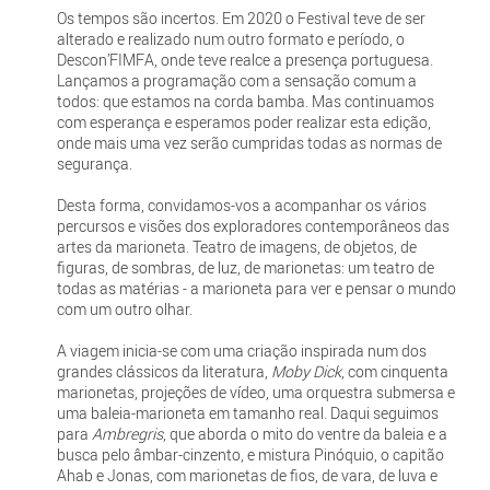
Os tempos são incertos. Em 2020 o Festival teve de ser
alterado e realizado num outro formato e período, o
Descon’FIMFA, onde teve realce a presença portuguesa.
Lançamos a programação com a sensação comum a
todos: que estamos na corda bamba. Mas continuamos
com esperança e esperamos poder realizar esta edição,
onde mais uma vez serão cumpridas todas as normas de
segurança.
Desta forma, convidamos-vos a acompanhar os vários
percursos e visões dos exploradores contemporâneos das
artes da marioneta. Teatro de imagens, de objetos, de
figuras, de sombras, de luz, de marionetas: um teatro de
todas as matérias - a marioneta para ver e pensar o mundo
com um outro olhar.
A viagem inicia-se com uma criação inspirada num dos
grandes clássicos da literatura,
Moby Dick
, com cinquenta
marionetas, projeções de vídeo, uma orquestra submersa e
uma baleia-marioneta em tamanho real. Daqui seguimos
para
Ambregris
, que aborda o mito do ventre da baleia e a
busca pelo âmbar-cinzento, e mistura Pinóquio, o capitão
Ahab e Jonas, com marionetas de fios, de vara, de luva e