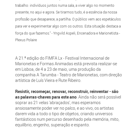
trabalho: indivíduos juntos numa sala, a viver algo no momento
presente, no aqui e agora. Se tirarmos tudo, é a essência da nossa
profissão que desaparece, a partilha. O público vem aos espetáculos
para ver e experimentar algo com os outros. Esta situação destaca a
força do que fazemos." - Yngvild Aspeli, Encenadora e Marionetista -
Plexus Polaire
A 21.ª edição do FIMFA Lx - Festival Internacional de
Marionetas e Formas Animadas está prevista realizar-se
em Lisboa, de 4 a 23 de maio, uma produção da
companhia A Tarumba - Teatro de Marionetas, com direção
artística de Luís Vieira e Rute Ribeiro.
Resistir, recomeçar, renovar, reconstruir, reinventar - são
as palavras-chaves para este ano
. Ainda não será possível
soprar as 21 velas ‘abraçados’, mas esperamos
ansiosamente poder ver no palco, e ao vivo, os artistas
darem vida a todo o tipo de objetos, criando universos
fantásticos num percurso desenhado pela memória, mito,
equilíbrio, engenho, superação e espanto.