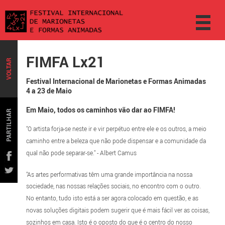
FIMFA Lx21
VOLTAR
Festival Internacional de Marionetas e Formas Animadas
4 a 23 de Maio
Em Maio, todos os caminhos vão dar ao FIMFA!
PARTILHAR
"O artista forja-se neste ir e vir perpétuo entre ele e os outros, a meio
caminho entre a beleza que não pode dispensar e a comunidade da
qual não pode separar-se." - Albert Camus
"As artes performativas têm uma grande importância na nossa
sociedade, nas nossas relações sociais, no encontro com o outro.
No entanto, tudo isto está a ser agora colocado em questão, e as
novas soluções digitais podem sugerir que é mais fácil ver as coisas,
sozinhos em casa. Isto é o oposto do que é o centro do nosso