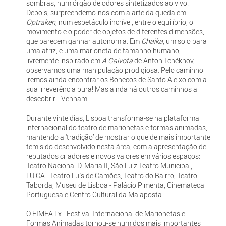
sombras, num órgão de odores sintetizados ao vivo.
Depois, surpreendemo-nos com a arte da queda em
Optraken
, num espetáculo incrível, entre o equilíbrio, o
movimento e o poder de objetos de diferentes dimensões,
que parecem ganhar autonomia. Em
Chaika
, um solo para
uma atriz, e uma marioneta de tamanho humano,
livremente inspirado em
A Gaivota
de Anton Tchékhov,
observamos uma manipulação prodigiosa. Pelo caminho
iremos ainda encontrar os Bonecos de Santo Aleixo com a
sua irreverência pura! Mas ainda há outros caminhos a
descobrir... Venham!
Durante vinte dias, Lisboa transforma-se na plataforma
internacional do teatro de marionetas e formas animadas,
mantendo a ‘tradição’ de mostrar o que de mais importante
tem sido desenvolvido nesta área, com a apresentação de
reputados criadores e novos valores em vários espaços:
Teatro Nacional D. Maria II, São Luiz Teatro Municipal,
LU.CA - Teatro Luís de Camões, Teatro do Bairro, Teatro
Taborda, Museu de Lisboa - Palácio Pimenta, Cinemateca
Portuguesa e Centro Cultural da Malaposta.
O FIMFA Lx - Festival Internacional de Marionetas e
Formas Animadas tornou-se num dos mais importantes