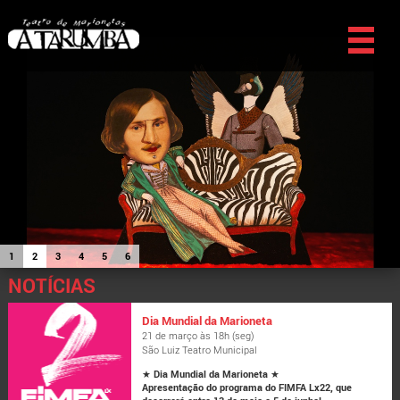
1
2
3
4
5
6
NOTÍCIAS
Dia Mundial da Marioneta
21 de março às 18h (seg)
São Luiz Teatro Municipal
★
Dia Mundial da Marioneta
★
Apresentação do programa do FIMFA Lx22, que