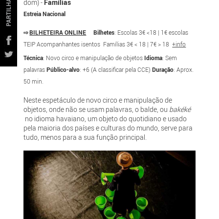
PARTILHAR
dom) -
Famílias
Estreia Nacional
⇨
BILHETEIRA ONLINE
Bilhetes
: Escolas 3€ <18 | 1€ escolas
TEIP Acompanhantes isentos Famílias 3€ < 18 | 7€ > 18
+info
Técnica
: Novo circo e manipulação de objetos
Idioma
: Sem
palavras
Público-alvo
: +6 (A classificar pela CCE)
Duração
: Aprox.
50 min.
Neste espetáculo de novo circo e manipulação de
objetos, onde não se usam palavras, o balde, ou
bakéké
no idioma havaiano, um objeto do quotidiano e usado
pela maioria dos países e culturas do mundo, serve para
tudo, menos para a sua função principal.