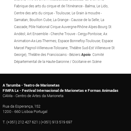
Fabrique des arts du cirque et de l’itinérance - Balma; Le Lido,
Centre des arts du cirque - Toulouse; Le Grain à moudre -
Samatan; Bouillon Cube, La Grange - Causse de la Selle; La
Cascade, Pôle National Cirque Auvergne-Rhône Alpes-Bourg St
Andéol; Art Ensemble - Cherche Trouve - Cergy-Pontoise; Ax
Animation-Ax-Les-Thermes; Espace Bonnefoy-Toulouse; Espace
Marcel Pagnol-Villeneuve-Tolosane; Théâtre Sud-Est Villeneuve St
George); Théâtre des Franciscains - Béziers
Apoio
: Comité
Départemental de la Haute-Garonne / Occitanie en Scène
A Tarumba - Teatro de Marionetas
FIMFA Lx - Festival Internacional de Marionetas e Formas Animadas
CAMa - Centro de Artes da Marioneta
Rua da Esperança, 152
1200 - 660 Lisboa Portugal
T. (+351) 212 427 621 | (+351) 913 519 697