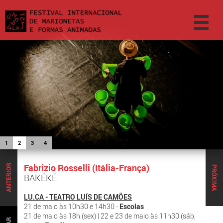
1
2
3
4
Fabrizio Rosselli (Itália-França)
ANTERIOR
PRÓXIMA
BAKÉKÉ
LU.CA - TEATRO LUÍS DE CAMÕES
21 de maio às 10h30 e 14h30 -
Escolas
21 de maio às 18h (sex) | 22 e 23 de maio às 11h30 (sáb,