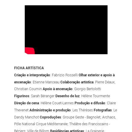
FICHA ARTÍSTICA
Criação e interpretação
: Fabrizio Rosselli
Olhar exterior e apoio à
encenação
: Etienne Manceau
Colaboração artística
: Pierre Déaux,
Christian Coumin
Apoio à encenação
: Giorgio Bertolotti
Figurinos
: Sarah Béranger
Desenho de luz
: Hélène Tourmente
Direção de cena
: Hélène Couet-Lannes
Produção e difusão
: Claire
Thevenet
Administração e produção
: Les Thérèses
Fotografias
: Le
Dandy Manchot
Coproduções
: Groupe Geste - Bagnolet; Archaos,
Pôle National Cirque Méditerranée; Théâtre des Franciscains -
Béziers; Ville de Billom
Residências artísticas
: La Grainerie,