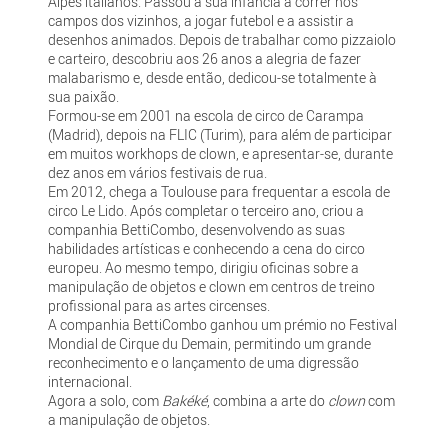
Alpes italianos. Passou a sua infância a correr nos
campos dos vizinhos, a jogar futebol e a assistir a
desenhos animados. Depois de trabalhar como pizzaiolo
e carteiro, descobriu aos 26 anos a alegria de fazer
malabarismo e, desde então, dedicou-se totalmente à
sua paixão.
Formou-se em 2001 na escola de circo de Carampa
(Madrid), depois na FLIC (Turim), para além de participar
em muitos workhops de clown, e apresentar-se, durante
dez anos em vários festivais de rua.
Em 2012, chega a Toulouse para frequentar a escola de
circo Le Lido. Após completar o terceiro ano, criou a
companhia BettiCombo, desenvolvendo as suas
habilidades artísticas e conhecendo a cena do circo
europeu. Ao mesmo tempo, dirigiu oficinas sobre a
manipulação de objetos e clown em centros de treino
profissional para as artes circenses.
A companhia BettiCombo ganhou um prémio no Festival
Mondial de Cirque du Demain, permitindo um grande
reconhecimento e o lançamento de uma digressão
internacional.
Agora a solo, com
Bakéké
, combina a arte do
clown
com
a manipulação de objetos.