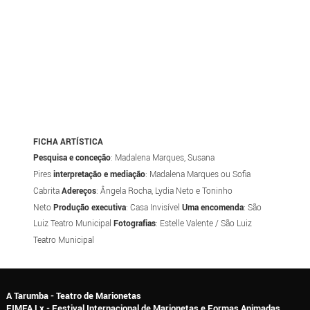
FICHA ARTÍSTICA
Pesquisa e conceção
: Madalena Marques, Susana
Pires
interpretação e mediação
: Madalena Marques ou Sofia
Cabrita
Adereços
: Ângela Rocha, Lydia Neto e Toninho
Neto
Produção executiva
: Casa Invisível
Uma encomenda
: São
Luiz Teatro Municipal
Fotografias
: Estelle Valente / São Luiz
Teatro Municipal
A Tarumba - Teatro de Marionetas
FIMFA Lx - Festival Internacional de Marionetas e Formas Animadas