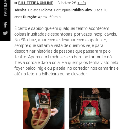
PARTILHAR
⇨
BILHETEIRA ONLINE
Bilhetes: 2€
+info
Técnica
: Objetos
Idioma
: Português
Público-alvo
: 3 aos 10
anos
Duração
: Aprox. 60 min.
É certo e sabido que em qualquer teatro acontecem
coisas inusitadas e espantosas, por vezes inexplicáveis.
No São Luiz, aparecem e desaparecem sapatos. E,
sempre que saltam à vista de quem os vê, é para
descortinar histórias de pessoas que passaram pelo
Teatro. Aparecem tímidos e se o barulho for muito dá-
lhes a corda e dão à sola. Há quem já os tenha visto pelo
foyer, palco, régie ou plateia, no corredor, nos camarins e
até no teto, na bilheteira ou no elevador.