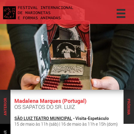
Madalena Marques (Portugal)
ANTERIOR
PRÓXIMA
OS SAPATOS DO SR. LUIZ
SÃO LUIZ TEATRO MUNICIPAL
- Visita-Espetáculo
15 de maio às 11h (sáb) | 16 de maio às 11h e 15h (dom)