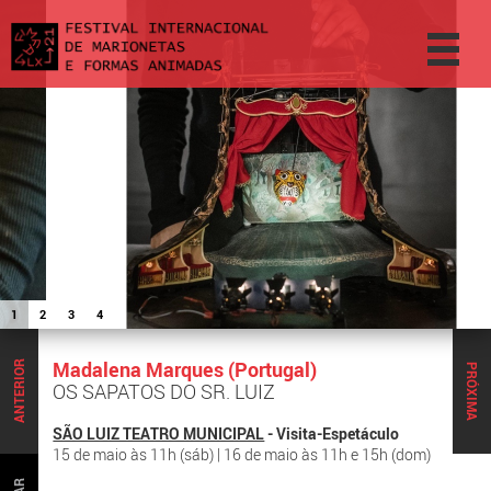
1
2
3
4
Madalena Marques (Portugal)
ANTERIOR
PRÓXIMA
OS SAPATOS DO SR. LUIZ
SÃO LUIZ TEATRO MUNICIPAL
- Visita-Espetáculo
15 de maio às 11h (sáb) | 16 de maio às 11h e 15h (dom)