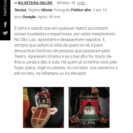
PARTILHAR
⇨
BILHETEIRA ONLINE
Bilhetes: 2€
+info
Técnica
: Objetos
Idioma
: Português
Público-alvo
: 3 aos 10
anos
Duração
: Aprox. 60 min.
É certo e sabido que em qualquer teatro acontecem
coisas inusitadas e espantosas, por vezes inexplicáveis.
No São Luiz, aparecem e desaparecem sapatos. E,
sempre que saltam à vista de quem os vê, é para
descortinar histórias de pessoas que passaram pelo
Teatro. Aparecem tímidos e se o barulho for muito dá-
lhes a corda e dão à sola. Há quem já os tenha visto pelo
foyer, palco, régie ou plateia, no corredor, nos camarins e
até no teto, na bilheteira ou no elevador.