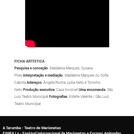
FICHA ARTÍSTICA
Pesquisa e conceção
: Madalena Marques, Susana
Pires
interpretação e mediação
: Madalena Marques ou Sofia
Cabrita
Adereços
: Ângela Rocha, Lydia Neto e Toninho
Neto
Produção executiva
: Casa Invisível
Uma encomenda
: São
Luiz Teatro Municipal
Fotografias
: Estelle Valente / São Luiz
Teatro Municipal
A Tarumba - Teatro de Marionetas
FIMFA Lx - Festival Internacional de Marionetas e Formas Animadas