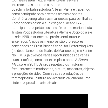
tournées e atua frequentemente em festivais
internacionais por todo o mundo.
Joachim Torbahn estudou Arte em Viena e trabalhou
como cenógrafo para diversos teatros e óperas.
Constrói a cenografia e as marionetas para os Thalias
Kompagnons desde a sua criação e, desde 1998,
participa nos espetáculos também como marionetista.
Tristan Vogt estudou Literatura Alemã e Sociologia e é,
desde 1990, marionetista profissional, autor e
encenador. Ambos os membros são professores
convidados da Ernst Busch School for Performing Arts
(no departamento de Teatro de Marionetas) em Berlim.
No FIMFA já tivemos várias oportunidades de ver as
suas criações, como, por exemplo, a ópera A
Flauta
Mágica
, em 2011. Os seus espetáculos misturam
frequentemente marionetas, pintura, máscaras, objetos
e projeções de vídeo. Com as suas produções de
teatro/pintura - pintura ao vivo/música, criaram uma
síntese especial de arte e teatro.