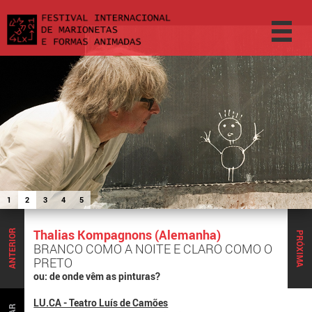
1
2
3
4
5
Thalias Kompagnons (Alemanha)
ANTERIOR
PRÓXIMA
BRANCO COMO A NOITE E CLARO COMO O
PRETO
ou: de onde vêm as pinturas?
LU.CA - Teatro Luís de Camões