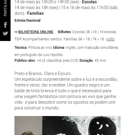
PARTILHAR
14 de maio às 10h30 e 14h30 (sex) -
Escolas
14 de maio às 18h (sex) | 15 e 16 de maio às 11h30 (sáb,
dom) -
Famílias
Estreia Nacional
⇨
BILHETEIRA ONLINE
Bilhetes
: Escolas 3€ <18 | 1€ escolas
TEIP Acompanhantes isentos Famílias 3€ < 18 | 7€ > 18
+info
Técnica
: Pintura ao vivo
Idioma
: Inglês, com tradução simultânea
em português de Luís Hipólito
Público-alvo
: +4 (A classificar pela CCE)
Duração
: 45 min.
Preto e Branco. Claro e Escuro.
Um espetáculo surpreendente sobre a luz e a escuridão,
frente e verso, dar e receber. Um quadro negro e um
balde de tinta branca é tudo o que é necessário para
uma viagem fantástica com pintura ao vivo que ganha
vida - e para descobrir como os opostos se podem unir
para construir o mundo.