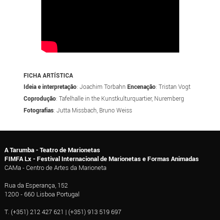
FICHA ARTÍSTICA
Ideia e interpretação
: Joachim Torbahn
Encenação
: Tristan Vogt
Coprodução
: Tafelhalle in the Kunstkulturquartier, Nuremberg
Fotografias
: Jutta Missbach, Bruno Weiss
A Tarumba - Teatro de Marionetas
FIMFA Lx - Festival Internacional de Marionetas e Formas Animadas
CAMa - Centro de Artes da Marioneta
Rua da Esperança, 152
1200 - 660 Lisboa Portugal
T. (+351) 212 427 621 | (+351) 913 519 697