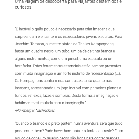
Uma viagem de descoberta para viajantes destemidos e
curiosos.
"É incrível o quão pouco é necessário para criar imagens que
surpreendam e encantem os espectadores jovens e adultos. Para
Joachim Torbahn, o ‘mestre pintor’ de Thalias Kompagnons,
basta um quadro negro, um tubo, um balde de tinta branca e
alguns instrumentos, como um pincel, uma espátula ou um
borrifador. Estas ferramentas essenciais estão sempre presentes
com muita imaginação e um forte instinto de representação (...).
Os Kompagnons confiam nos contrastes tanto quanto nas
imagens, apresentando um jogo incrível com primeiros planos e
fundos, reflexos, luzes e sombras. Desta forma, a imaginação é
habilmente estimulada com a imaginação.”
-
Nürnberger Nachrichten
"Quando o branco e o preto partem numa aventura, será que tudo
pode correr bem? Pode haver harmonia em tanto contraste? E um
pouco de cor e um quadro negro são bons para contar grandes