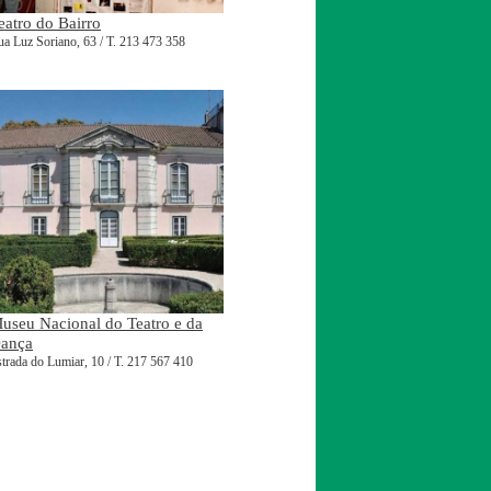
eatro do Bairro
a Luz Soriano, 63 / T. 213 473 358
useu Nacional do Teatro e da
ança
trada do Lumiar, 10 / T. 217 567 410