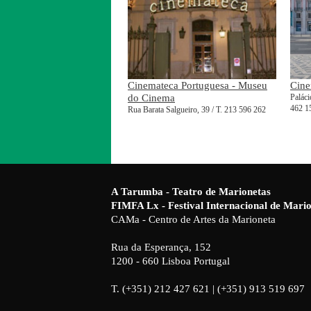
Cinemateca Portuguesa - Museu
Cine
do Cinema
Paláci
462 1
Rua Barata Salgueiro, 39 / T. 213 596 262
A Tarumba - Teatro de Marionetas
FIMFA Lx - Festival Internacional de Mar
CAMa - Centro de Artes da Marioneta
Rua da Esperança, 152
1200 - 660 Lisboa Portugal
T. (+351) 212 427 621 | (+351) 913 519 697