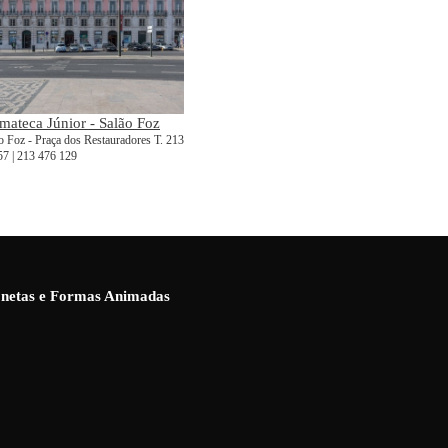
mateca Júnior - Salão Foz
o Foz - Praça dos Restauradores T. 213
57 | 213 476 129
ionetas e Formas Animadas