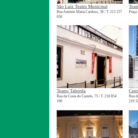
São Luiz Teatro Municipal
Teat
Rua António Maria Cardoso, 38 / T. 213 257
Praça 
650
Teatro Taborda
Cent
Rua da Costa do Castelo, 75 / T. 218 854
Rua d
190
219 3