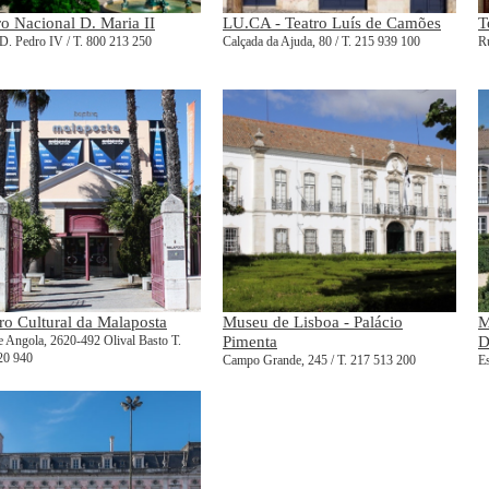
ro Nacional D. Maria II
LU.CA - Teatro Luís de Camões
T
D. Pedro IV / T. 800 213 250
Calçada da Ajuda, 80 / T. 215 939 100
Ru
ro Cultural da Malaposta
Museu de Lisboa - Palácio
M
e Angola, 2620-492 Olival Basto T.
Pimenta
D
20 940
Campo Grande, 245 / T. 217 513 200
Es