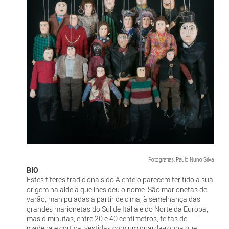
Fotografias: Paulo Nuno Silva
BIO
Estes títeres tradicionais do Alentejo parecem ter tido a sua
origem na aldeia que lhes deu o nome. São marionetas de
varão, manipuladas a partir de cima, à semelhança das
grandes marionetas do Sul de Itália e do Norte da Europa,
mas diminutas, entre 20 e 40 centímetros, feitas de
madeira e cortiça, vestidas com um guarda-roupa que