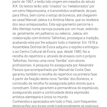
partir de 1967, e terão tido origem em meados do século
XIX. Os textos terão sido “criados” ou “reelaborados” por
um certo Nepomucena, e transmitidos oralmente, de pais
para filhos, bem como o estojo de bonecos, até chegarem
ao casal Manuel Jaleca e a Antónia Maria, que os recebera
dos seus antepassados. Este agrupamento percorria o
Alto Alentejo numa carroça puxada por um muar, exibindo-
se, geralmente, em palheiros ou celeiros. Jaleca, em
colaboração com António Talhinhas, prossegue a tradição,
acabando este por lhe adquirir todo o material. Em 1978 a
Assembleia Distrital de Évora adquiriu o espólio e entregou-
o ao Centro Cultural de Évora, que, desde 1980, fez a
recolha do repertório e, através de ensaios com o próprio
Talhinhas, formou uma nova “família” com atores
profissionais. A pesquisa foi assegurada por Alexandre
Passos que acompanhado por Manuel da Costa Dias
garantiu também a recolha do repertório na primeira fase.
A partir da fixação desta nova “família” dos Bonecos, a
conclusão da recolha foi assegurada pelos atores que a
constituem. Estes garantem a permanência do espetáculo,
assegurando assim a continuidade desta expressão
artística alentejana e única no mundo.
Conhecidos e apreciados em todo o País, com frequentes
deslocações aos locais onde tradicionalmente se realizava