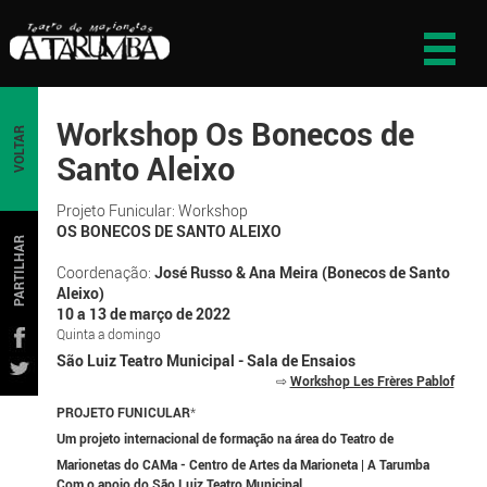
Workshop Os Bonecos de
VOLTAR
Santo Aleixo
Projeto Funicular: Workshop
OS BONECOS DE SANTO ALEIXO
PARTILHAR
Coordenação:
José Russo & Ana Meira (Bonecos de Santo
Aleixo)
10 a 13 de março de 2022
Quinta a domingo
São Luiz Teatro Municipal - Sala de Ensaios
⇨
Workshop Les Frères Pablof
PROJETO FUNICULAR
*
Um projeto internacional de formação na área do Teatro de
Marionetas do CAMa - Centro de Artes da Marioneta | A Tarumba
Com o apoio do São Luiz Teatro Municipal