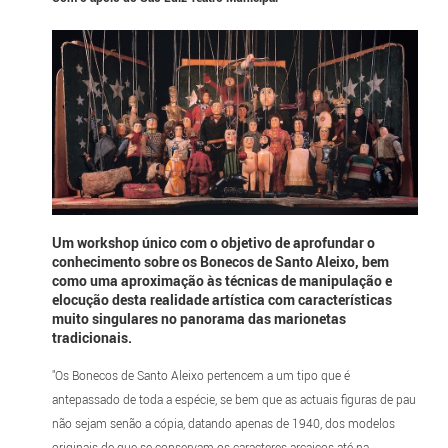
Um workshop único com o objetivo de aprofundar o
conhecimento sobre os Bonecos de Santo Aleixo, bem
como uma aproximação às técnicas de manipulação e
elocução desta realidade artística com características
muito singulares no panorama das marionetas
tradicionais.
"Os Bonecos de Santo Aleixo pertencem a um tipo que é
antepassado de toda a espécie, se bem que as actuais figuras de pau
não sejam senão a cópia, datando apenas de 1940, dos modelos
originais de que se conservam os caracteres arcaicos até na