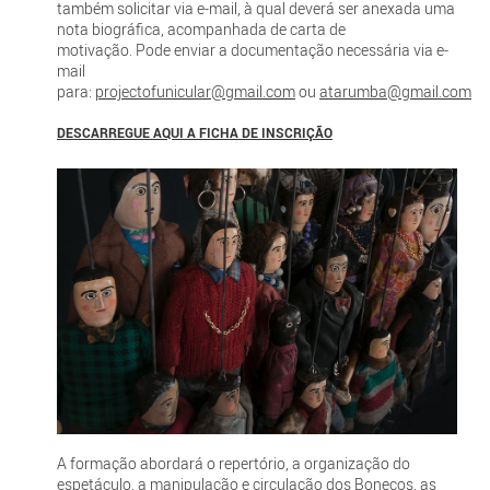
também solicitar via e-mail, à qual deverá ser anexada uma
nota biográfica, acompanhada de carta de
motivação. Pode enviar a documentação necessária via e-
mail
para:
projectofunicular@gmail.com
ou
atarumba@gmail.com
DESCARREGUE AQUI A FICHA DE INSCRIÇÃO
A formação abordará o repertório, a organização do
espetáculo, a manipulação e circulação dos Bonecos, as