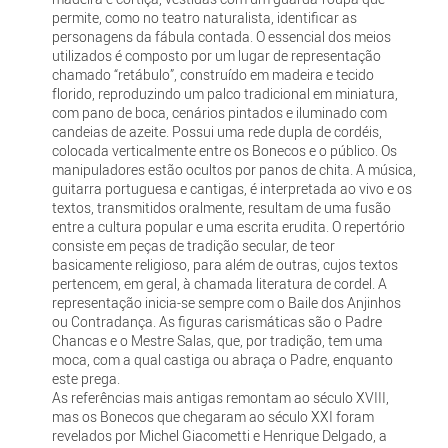
permite, como no teatro naturalista, identificar as
personagens da fábula contada. O essencial dos meios
utilizados é composto por um lugar de representação
chamado “retábulo”, construído em madeira e tecido
florido, reproduzindo um palco tradicional em miniatura,
com pano de boca, cenários pintados e iluminado com
candeias de azeite. Possui uma rede dupla de cordéis,
colocada verticalmente entre os Bonecos e o público. Os
manipuladores estão ocultos por panos de chita. A música,
guitarra portuguesa e cantigas, é interpretada ao vivo e os
textos, transmitidos oralmente, resultam de uma fusão
entre a cultura popular e uma escrita erudita. O repertório
consiste em peças de tradição secular, de teor
basicamente religioso, para além de outras, cujos textos
pertencem, em geral, à chamada literatura de cordel. A
representação inicia-se sempre com o Baile dos Anjinhos
ou Contradança. As figuras carismáticas são o Padre
Chancas e o Mestre Salas, que, por tradição, tem uma
moca, com a qual castiga ou abraça o Padre, enquanto
este prega.
As referências mais antigas remontam ao século XVIII,
mas os Bonecos que chegaram ao século XXI foram
revelados por Michel Giacometti e Henrique Delgado, a