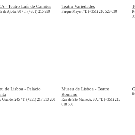
A - Teatro Luís de Camões
Teatro Variedades
T
a da Ajuda, 80 / T. (+351) 215 939
Parque Mayer / T. (+351) 210 523 630
Ru
3
u de Lisboa - Palácio
Museu de Lisboa - Teatro
C
nta
Romano
R
 Grande, 245 / T. (+351) 217 513 200
Rua de São Mamede, 3 A / T. (+351) 215
818 530