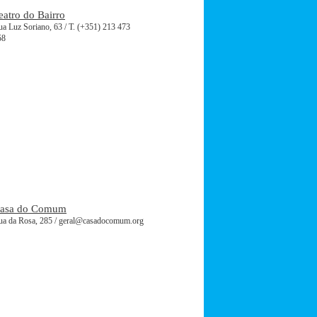
eatro do Bairro
a Luz Soriano, 63 / T. (+351) 213 473
58
asa do Comum
ua da Rosa, 285 / geral@casadocomum.org