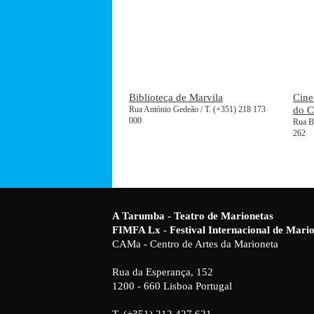
Biblioteca de Marvila
Cine
Rua António Gedeão / T. (+351) 218 173
do 
000
Rua Ba
262
A Tarumba - Teatro de Marionetas
FIMFA Lx - Festival Internacional de Mar
CAMa - Centro de Artes da Marioneta
Rua da Esperança, 152
1200 - 660 Lisboa Portugal