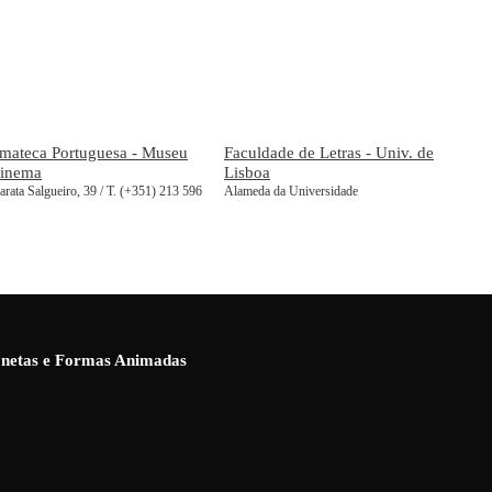
mateca Portuguesa - Museu
Faculdade de Letras - Univ. de
Cinema
Lisboa
rata Salgueiro, 39 / T. (+351) 213 596
Alameda da Universidade
ionetas e Formas Animadas