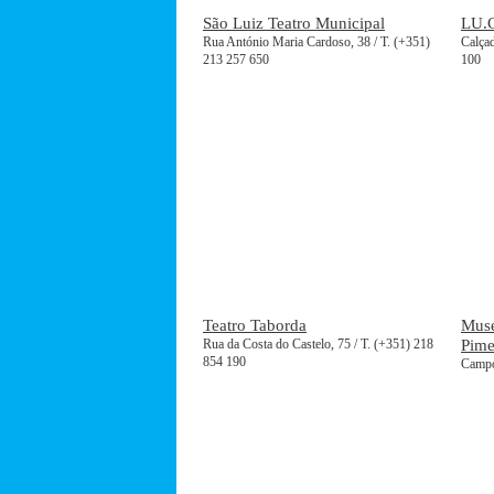
São Luiz Teatro Municipal
LU.C
Rua António Maria Cardoso, 38 / T. (+351)
Calçad
213 257 650
100
Teatro Taborda
Muse
Rua da Costa do Castelo, 75 / T. (+351) 218
Pime
854 190
Campo