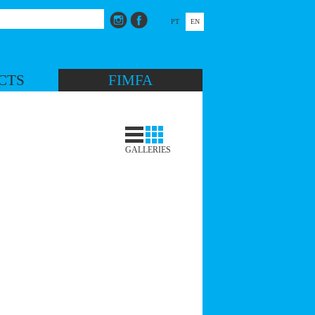
PT
EN
CTS
FIMFA
GALLERIES