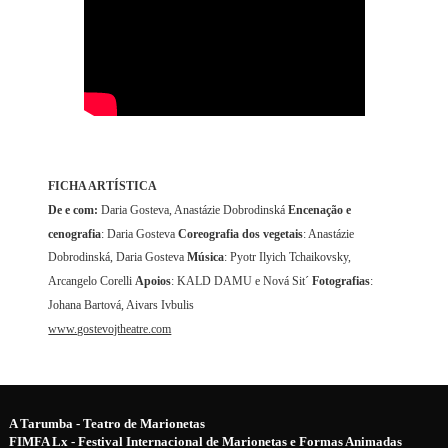
FICHA ARTÍSTICA
De e com:
Daria Gosteva, Anastázie Dobrodinská
Encenação e
cenografia
: Daria Gosteva
Coreografia dos vegetais
: Anastázie
Dobrodinská, Daria Gosteva
Música
:
Pyotr Ilyich Tchaikovsky,
Arcangelo Corelli
Apoios
: KALD DAMU e Nová Sit´
Fotografias
:
Johana Bartová, Aivars Ivbulis
www.gostevojtheatre.com
A Tarumba - Teatro de Marionetas
FIMFA Lx - Festival Internacional de Marionetas e Formas Animadas