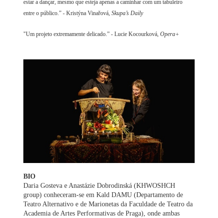
estar a dançar, mesmo que esteja apenas a caminhar com um tabuleiro
entre o público.” - Kristýna Vinařová,
Skupa’s Daily
"Um projeto extremamente delicado.” - Lucie Kocourková,
Opera+
BIO
Daria Gosteva e Anastázie Dobrodinská (KHWOSHCH
group) conheceram-se em Kald DAMU (Departamento de
Teatro Alternativo e de Marionetas da Faculdade de Teatro da
Academia de Artes Performativas de Praga), onde ambas