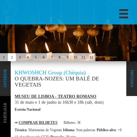
1
2
3
4
5
6
7
8
9
10
11
12
ANTERIOR
KHWOSHCH Group (Chéquia)
PRÓXIMA
O QUEBRA-NOZES: UM BALÉ DE
VEGETAIS
MUSEU DE LISBOA - TEATRO ROMANO
31 de maio e 1 de junho às 16h30 e 18h (sáb, dom)
PARTILHAR
Estreia Nacional
⇨
COMPRAR BILHETES
Bilhetes: 3€
Técnica
: Marionetas de Vegetais
Idioma
: Sem palavras
Público-alvo
: +6