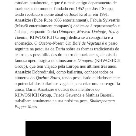
estudam atualmente, e que é o mais antigo departamento de
marionetas do mundo, fundado em 1952 por Josef Skupa,
tendo recebido o nome atual de Josef Krofta, em 1991.
Anastázie (Bube Rube (666 entertainment), Fabula Sylvestris
(Musaši entertainment company)) dedica-se à representação e
à dança, enquanto Daria (
Dinopera
,
Moskva-Dačnoje
,
Heavy
Theatre
, KHWOSHCH Group) dedica-se à cenografia e à
encenação.
O Quebra-Nozes: Um Balé de Vegetais
é o passo
seguinte na pesquisa de Daria sobre as formas tradicionais de
teatro e as possibilidades do teatro de marionetas, depois da
famosa ópera trágica de dinossauros
Dinopera
(KHWOSHCH
Group), que tem viajado pela Europa nos últimos três anos.
Anastázie Dobrodinská, como bailarina, conhece todos os
números do
Quebra-Nozes
, tendo pesquisado cuidadosamente
o potencial dos bailarinos vegetais para criar uma coreografia
única. Daria, Anastázie e outros dois membros do
KHWOSHCH Group, Frieda Gawenda e Mathias Baresel,
trabalham atualmente na sua próxima peça,
Shakespearean
Puppet Mass
.