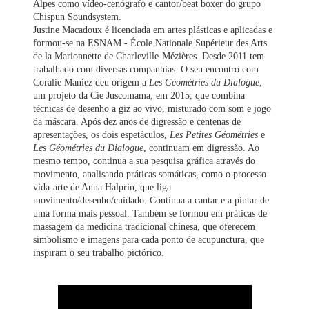
Alpes como vídeo-cenógrafo e cantor/beat boxer do grupo
Chispun Soundsystem.
Justine Macadoux é licenciada em artes plásticas e aplicadas e
formou-se na ESNAM - École Nationale Supérieur des Arts
de la Marionnette de Charleville-Mézières. Desde 2011 tem
trabalhado com diversas companhias. O seu encontro com
Coralie Maniez deu origem a
Les Géométries du Dialogue
,
um projeto da Cie Juscomama, em 2015, que combina
técnicas de desenho a giz ao vivo, misturado com som e jogo
da máscara. Após dez anos de digressão e centenas de
apresentações, os dois espetáculos,
Les Petites Géométries
e
Les Géométries du Dialogue
, continuam em digressão. Ao
mesmo tempo, continua a sua pesquisa gráfica através do
movimento, analisando práticas somáticas, como o processo
vida-arte de Anna Halprin, que liga
movimento/desenho/cuidado. Continua a cantar e a pintar de
uma forma mais pessoal. Também se formou em práticas de
massagem da medicina tradicional chinesa, que oferecem
simbolismo e imagens para cada ponto de acupunctura, que
inspiram o seu trabalho pictórico.