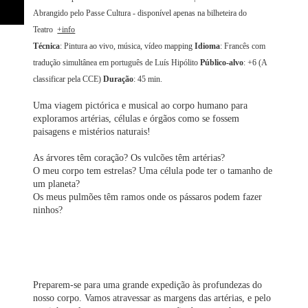
Abrangido pelo Passe Cultura - disponível apenas na bilheteira do
Teatro
+info
Técnica
: Pintura ao vivo, música, vídeo mapping
Idioma
: Francês com
tradução simultânea em português de Luís Hipólito
Público-alvo
: +6 (A
classificar pela CCE)
Duração
: 45 min.
Uma viagem pictórica e musical ao corpo humano para
exploramos artérias, células e órgãos como se fossem
paisagens e mistérios naturais!
As árvores têm coração? Os vulcões têm artérias?
O meu corpo tem estrelas? Uma célula pode ter o tamanho de
um planeta?
Os meus pulmões têm ramos onde os pássaros podem fazer
ninhos?
Preparem-se para uma grande expedição às profundezas do
nosso corpo. Vamos atravessar as margens das artérias, e pelo