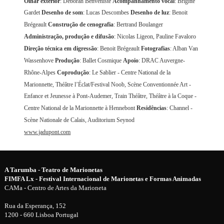
Olhar exterior
: Déborah Benveniste
Acompanhamento vocal
: Brigitte
Gardet
Desenho de som
: Lucas Descombes
Desenho de luz
: Benoit
Brégeault
Construção de cenografia
: Bertrand Boulanger
Administração, produção e difusão
: Nicolas Ligeon, Pauline Favaloro
Direção técnica em digressão
: Benoit Brégeault
Fotografias
: Alban Van
Wassenhove
Produção
: Ballet Cosmique
Apoio
: DRAC Auvergne-
Rhône-Alpes
Coprodução
: Le Sablier - Centre National de la
Marionnette, Théâtre l’Éclat/Festival Noob, Scène Conventionnée Art -
Enfance et Jeunesse à Pont-Audemer, Train Théâtre, Théâtre à la Coque -
Centre National de la Marionnette à Hennebont
Residências
: Channel -
Scène Nationale de Calais, Auditorium Seynod
www.jadupont.com
A Tarumba - Teatro de Marionetas
FIMFA Lx - Festival Internacional de Marionetas e Formas Animadas
CAMa - Centro de Artes da Marioneta
Rua da Esperança, 152
1200 - 660 Lisboa Portugal