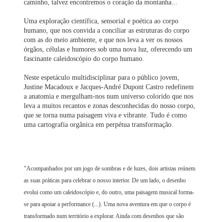
caminho, talvez encontremos o coração da montanha...
Uma exploração científica, sensorial e poética ao corpo
humano, que nos convida a conciliar as estruturas do corpo
com as do meio ambiente, e que nos leva a ver os nossos
órgãos, células e humores sob uma nova luz, oferecendo um
fascinante caleidoscópio do corpo humano.
Neste espetáculo multidisciplinar para o público jovem,
Justine Macadoux e Jacques-André Dupont Castro redefinem
a anatomia e mergulham-nos num universo colorido que nos
leva a muitos recantos e zonas desconhecidas do nosso corpo,
que se torna numa paisagem viva e vibrante. Tudo é como
uma cartografia orgânica em perpétua transformação.
"Acompanhados por um jogo de sombras e de luzes, dois artistas reúnem
as suas práticas para celebrar o nosso interior. De um lado, o desenho
evolui como um caleidoscópio e, do outro, uma paisagem musical forma-
se para apoiar a performance (...). Uma nova aventura em que o corpo é
transformado num território a explorar. Ainda com desenhos que são