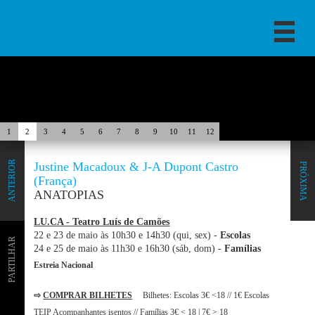
1
2
3
4
5
6
7
8
9
10
11
12
ANTERIOR
Justine Macadoux & J-A Dupont Castro
PRÓXIMA
(França)
ANATOPIAS
LU.CA - Teatro Luís de Camões
22 e 23 de maio às 10h30 e 14h30 (qui, sex) -
Escolas
PARTILHAR
24 e 25 de maio às 11h30 e 16h30 (sáb, dom) -
Famílias
Estreia Nacional
⇨
COMPRAR BILHETES
Bilhetes: Escolas 3€ <18 // 1€ Escolas
TEIP Acompanhantes isentos // Famílias 3€ < 18 | 7€ > 18