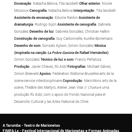
Encenação
: Natacha Belova, Tita Iacobelli
Olhar exterior
: Nicole
Mossoux
Cenografia
: Natacha Belova
Interpretação
: Tita lacobelli
Assistente de encenação
: Edurne Rankin
Assistente de
dramaturgia
: Rodrigo Gijón
Assistente de cenografia
: Gabriela
González
Desenho de luz
: Gabriela González, Christian Halkin
Construção de cenografia
: Guy Carbonnelle, Aurélie Borremans
Desenho de som
: Gonzalo Aylwin, Simón González
Música
(inspirada na canção
La Pobre Gaviota
de Rafael Hernández)
:
Simón González
Técnico de luz e som
: Franco Peñaloza
Produção
: Javier Chávez, Ifo Asbl
Fotografias
: Michael Gálvez,
Simon Breeveld
Apoios
: Fédération Wallonie Bruxelles-arts de la
scène-service interdisciplinaire
Coprodução
: Mars-Mons arts de la
scène, Théâtre des Martyrs, Atelier Jean Vilar //
Chaika
é uma
produção Ifo Asbl, com o apoio do Fondo Nacional para el
Desarrollo Cultural y las Artes National do Chile
A Tarumba - Teatro de Marionetas
FIMFA Lx - Festival Internacional de Marionetas e Formas Animadas