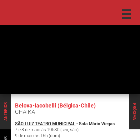
Belova-Iacobelli (Bélgica-Chile)
ANTERIOR
PRÓXIMA
CHAIKA
SÃO LUIZ TEATRO MUNICIPAL
- Sala Mário Viegas
7 e 8 de maio às 19h30 (sex, sáb)
9 de maio às 16h (dom)