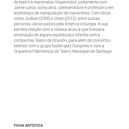
de teatro e marionetas Viajeinmóvil, juntamente com
Jaime Lorca, como atriz, coencenadora e professora em
workshops de manipulação de marionetas. Com obras
como
Gulliver
(2006) e
Otelo
(2012), entre outras,
percorreu vários palcos pela América e Europa. A sua
estreita relação com a música levou a que fizesse a
encenação de alguns espetáculos infantis com a
companhia Teatro de Ocasión, para além de concertos
teatrais com o grupo fusión-jazz Congreso e com a
Orquestra Filarmónica do Teatro Municipal de Santiago.
FICHA ARTÍSTICA