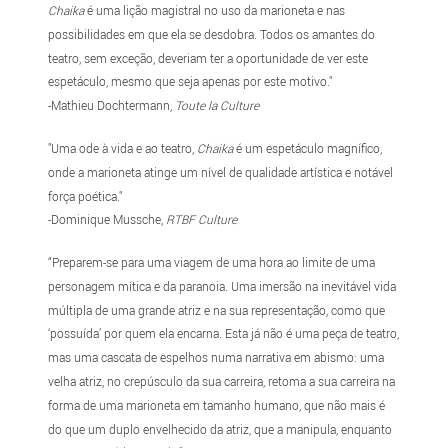
Chaika
é uma lição magistral no uso da marioneta e nas
possibilidades em que ela se desdobra. Todos os amantes do
teatro, sem exceção, deveriam ter a oportunidade de ver este
espetáculo, mesmo que seja apenas por este motivo."
-Mathieu Dochtermann,
Toute la Culture
"Uma ode à vida e ao teatro,
Chaika
é um espetáculo magnífico,
onde a marioneta atinge um nível de qualidade artística e notável
força poética."
-Dominique Mussche,
RTBF Culture
“Preparem-se para uma viagem de uma hora ao limite de uma
personagem mítica e da paranoia. Uma imersão na inevitável vida
múltipla de uma grande atriz e na sua representação, como que
‘possuída’ por quem ela encarna. Esta já não é uma peça de teatro,
mas uma cascata de espelhos numa narrativa em abismo: uma
velha atriz, no crepúsculo da sua carreira, retoma a sua carreira na
forma de uma marioneta em tamanho humano, que não mais é
do que um duplo envelhecido da atriz, que a manipula, enquanto