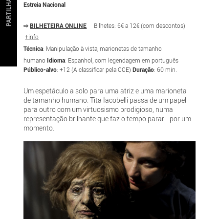
PARTILHAR
Estreia Nacional
⇨
BILHETEIRA ONLINE
Bilhetes: 6€ a 12€ (com descontos)
+info
Técnica
: Manipulação à vista, marionetas de tamanho
humano
Idioma
: Espanhol, com legendagem em português
Público-alvo
: +12 (A classificar pela CCE)
Duração
: 60 min.
Um espetáculo a solo para uma atriz e uma marioneta
de tamanho humano. Tita Iacobelli passa de um papel
para outro com um virtuosismo prodigioso, numa
representação brilhante que faz o tempo parar... por um
momento.