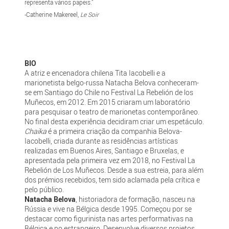
representa vários papeis."
-Catherine Makereel,
Le Soir
BIO
A atriz e encenadora chilena Tita Iacobelli e a
marionetista belgo-russa Natacha Belova conheceram-
se em Santiago do Chile no Festival La Rebelión de los
Muñecos, em 2012. Em 2015 criaram um laboratório
para pesquisar o teatro de marionetas contemporâneo.
No final desta experiência decidiram criar um espetáculo.
Chaika
é a primeira criação da companhia Belova-
Iacobelli, criada durante as residências artísticas
realizadas em Buenos Aires, Santiago e Bruxelas, e
apresentada pela primeira vez em 2018, no Festival La
Rebelión de Los Muñecos. Desde a sua estreia, para além
dos prémios recebidos, tem sido aclamada pela crítica e
pelo público.
Natacha Belova
, historiadora de formação, nasceu na
Rússia e vive na Bélgica desde 1995. Começou por se
destacar como figurinista nas artes performativas na
Bélgica e no estrangeiro. Desenvolve diversos projetos