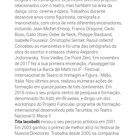
relacionados com o teatro, mas também na área da
dança, circo, cinema e ópera. Trabalhou durante
dezanove anos como figurinista, cenógrafa e
marionetista, com cerca de vinte diferentes encenadores,
incluindo Jean-Michel d’Hoop, Franco Dragone, Carlo
Boso, Galin Stoev, Didier de Neck, Philippe Blasband,
Isabelle Pousseur, Christophe Sermet, Raoul collectif.
Concebeu as marionetas e foi uma das cenógrafas da
obra do escritor e cineasta chileno Alejandro
Jodorowsky,
Trois Vieilles
, Cie Point Zéro. Em novembro
de 2017 fez a sua primeira encenação,
Passeggeri
da
companhia La Barca dei Matti no IF - Festival
Internacional de Teatro di Immagini e Figura - Milão,
Itália. Nos últimos anos, realizou inúmeras ações de
formação em quinze países de três continentes. Em
2016 criou o seu próprio centro de pesquisa e formação,
denominado Ifo Asbl, em Bruxelas; e dirigiu um dos
workshops do Projeto Funicular, programa de formação
internacional desenvolvido pela Tarumba, no Teatro
Nacional D. Maria II.
Tita Iacobelli
iniciou o seu percurso artístico em 2001.
Em 2003 ganhou o prémio de melhor atriz no festival de
Nuevos Directores. Trabalha desde 2005 na companhia