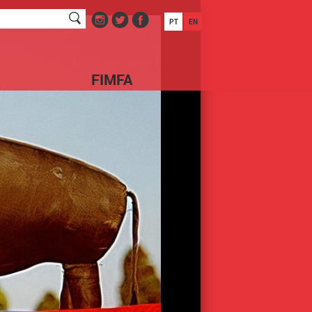
PT
EN
FIMFA