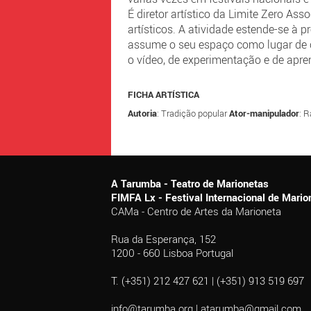
É diretor artístico da Limite Zero As
artísticos. A atividade estende-se à
assume o seu espaço como lugar de 
o vídeo, de experimentação e de apr
FICHA ARTÍSTICA
Autoria
: Tradição popular
Ator-manipulador
: 
A Tarumba - Teatro de Marionetas
FIMFA Lx - Festival Internacional de Mar
CAMa - Centro de Artes da Marioneta
Rua da Esperança, 152
1200 - 660 Lisboa Portugal
T. (+351) 212 427 621 | (+351) 913 519 697
info@tarumba.org
|
atarumba@gmail.com