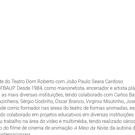
rte do Teatro Dom Roberto com João Paulo Seara Cardoso.
 FBAUP. Desde 1984, como marionetista, encenador e artista plás
om as mais diversas instituições, tendo colaborado com Carlos Ba
nheira, Sérgio Godinho, Óscar Branco, Virgínio Moutinho, José 
ade como formador nas áreas do teatro de formas animadas, ex
endo colaborado em projetos educativos em diversas instituições
trabalho na área do vídeo e multimédia, tendo realizado vário
ção do filme de cinema de animação
A Meio da Noite
, da autoria
 internacionais.