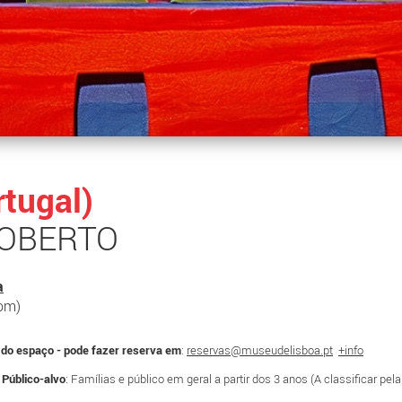
rtugal)
OBERTO
a
dom)
do espaço - pode fazer reserva em
:
reservas@museudelisboa.pt
+info
s
Público-alvo
: Famílias e público em geral a partir dos 3 anos (A classificar pel