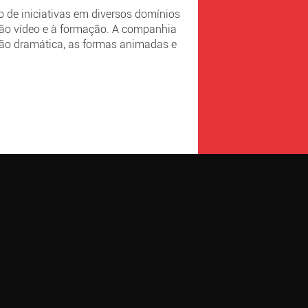
ão de iniciativas em diversos domínios
ução vídeo e à formação. A companhia
ão dramática, as formas animadas e