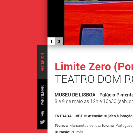
1
2
ANTERIOR
Limite Zero (Po
TEATRO DOM R
PARTILHAR
MUSEU DE LISBOA - Palácio Piment
8 e 9 de maio às 12h e 16h30 (sáb, 
ENTRADA LIVRE ⇨ Atenção: sujeito à lotação 
Técnica
: Marionetas de luva
Idioma
: Portuguê
Duração
: 20 min.