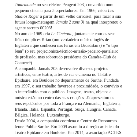
Toulemonde
no seu célebre Peugeot 203, convertido num
pequeno cinema para 3 espectadores. Em 1966, criou
Les
Studios Roger
a partir de um velho carrossel, para fazer a sua
futura longa-metragem
Jamais 2 sans 3!
na qual interpretou o
agente secreto 00203!
No ano de 1969 cria
Le Cinérotic
, juntamente com os seus
fiéis cúmplices Brian (um verdadeiro músico inglês de
Inglaterra que conheceu nas férias em Broadstairs) e "o tipo
Jean" (o seu projecionista-técnico-artesão-padeiro-pasteleiro
de profissão, mas sobretudo presidente do Caméra-Club de
Connerré).
A companhia Jamais 203 desenvolve diversos projetos
artísticos, entre teatro, artes de rua e cinema no Théâtre
Epidaure, em Bouloire no departamento de Sarthe. Fundada
em 1997, o seu trabalho favorece a proximidade, o convívio e
o intercâmbio com o público. Imagens, teatro, objetos e
música estão no centro das suas criações. Já apresentou os
seus espetáculos por toda a França e na Alemanha, Inglaterra,
Irlanda, Itália, Espanha, Portugal, Suíça, Hungria, Canadá,
Bélgica, Holanda, Luxemburgo.
Desde 2004, a companhia coordena o Centre de Ressources
Jeune Public Sarthe. Em 2009 assumiu a direção artística do
Teatro Epidaure em Bouloire. Em 2014, a associação ACTES