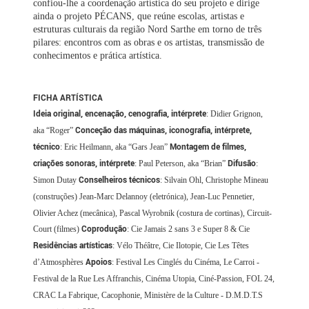
confiou-lhe a coordenação artística do seu projeto e dirige
ainda o projeto PÉCANS, que reúne escolas, artistas e
estruturas culturais da região Nord Sarthe em torno de três
pilares: encontros com as obras e os artistas, transmissão de
conhecimentos e prática artística.
FICHA ARTÍSTICA
Ideia original, encenação, cenografia, intérprete
: Didier Grignon,
Conceção das máquinas, iconografia, intérprete,
aka “Roger”
técnico
Montagem de filmes,
: Eric Heilmann, aka “Gars Jean”
criações sonoras, intérprete
Difusão
: Paul Peterson, aka “Brian”
:
Conselheiros técnicos
Simon Dutay
: Silvain Ohl, Christophe Mineau
(construções) Jean-Marc Delannoy (eletrónica), Jean-Luc Pennetier,
Olivier Achez (mecânica), Pascal Wyrobnik (costura de cortinas), Circuit-
Coprodução
Court (filmes)
: Cie Jamais 2 sans 3 e Super 8 & Cie
Residências artísticas
: Vélo Théâtre, Cie Ilotopie, Cie Les Têtes
Apoios
d’Atmosphères
: Festival Les Cinglés du Cinéma, Le Carroi -
Festival de la Rue Les Affranchis, Cinéma Utopia, Ciné-Passion, FOL 24,
CRAC La Fabrique, Cacophonie, Ministère de la Culture - D.M.D.T.S