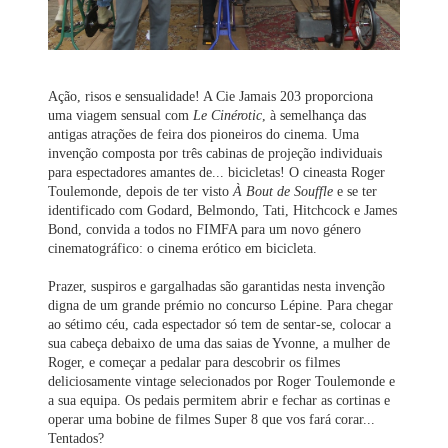
Ação, risos e sensualidade! A Cie Jamais 203 proporciona
uma viagem sensual com
Le Cinérotic
, à semelhança das
antigas atrações de feira dos pioneiros do cinema. Uma
invenção composta por três cabinas de projeção individuais
para espectadores amantes de... bicicletas! O cineasta Roger
Toulemonde, depois de ter visto
À Bout de Souffle
e se ter
identificado com Godard, Belmondo, Tati, Hitchcock e James
Bond, convida a todos no FIMFA para um novo género
cinematográfico: o cinema erótico em bicicleta.
Prazer, suspiros e gargalhadas são garantidas nesta invenção
digna de um grande prémio no concurso Lépine. Para chegar
ao sétimo céu, cada espectador só tem de sentar-se, colocar a
sua cabeça debaixo de uma das saias de Yvonne, a mulher de
Roger, e começar a pedalar para descobrir os filmes
deliciosamente vintage selecionados por Roger Toulemonde e
a sua equipa. Os pedais permitem abrir e fechar as cortinas e
operar uma bobine de filmes Super 8 que vos fará corar...
Tentados?