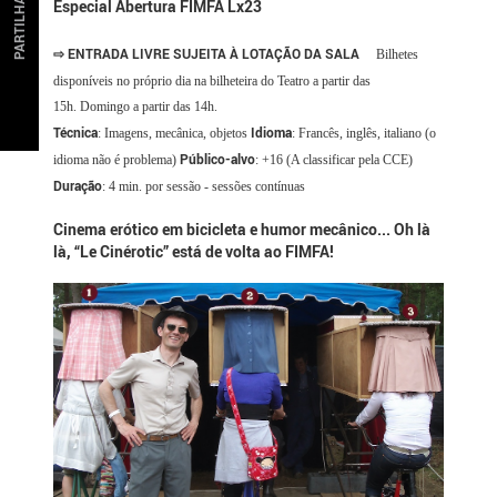
PARTILHAR
Especial Abertura FIMFA Lx23
⇨ ENTRADA LIVRE SUJEITA À LOTAÇÃO DA SALA
Bilhetes
disponíveis no próprio dia na bilheteira do Teatro a partir das
15h. Domingo a partir das 14h.
Técnica
Idioma
: Imagens, mecânica, objetos
: Francês, inglês, italiano (o
Público-alvo
idioma não é problema)
: +16 (A classificar pela CCE)
Duração
: 4 min. por sessão - sessões contínuas
Cinema erótico em bicicleta e humor mecânico... Oh là
là, “Le Cinérotic” está de volta ao FIMFA!