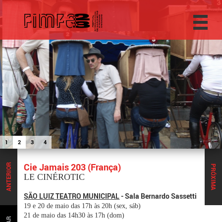
1
2
3
4
Cie Jamais 203 (França)
ANTERIOR
PRÓXIMA
LE CINÉROTIC
SÃO LUIZ TEATRO MUNICIPAL
- Sala Bernardo Sassetti
19 e 20 de maio das 17h às 20h (sex, sáb)
21 de maio das 14h30 às 17h (dom)