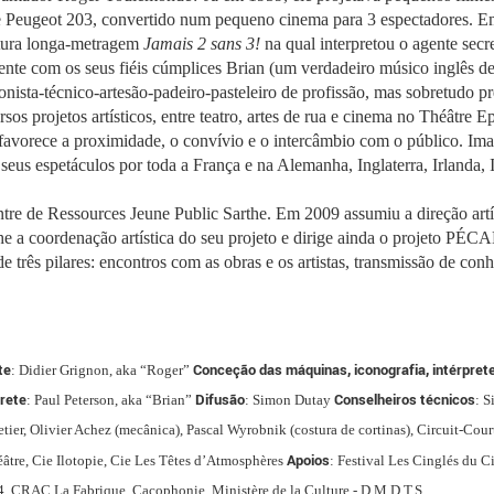
e Peugeot 203, convertido num pequeno cinema para 3 espectadores. E
futura longa-metragem
Jamais 2 sans 3!
na qual interpretou o agente secr
ente com os seus fiéis cúmplices Brian (um verdadeiro músico inglês de
cionista-técnico-artesão-padeiro-pasteleiro de profissão, mas sobretudo
s projetos artísticos, entre teatro, artes de rua e cinema no Théâtre 
avorece a proximidade, o convívio e o intercâmbio com o público. Imag
 seus espetáculos por toda a França e na Alemanha, Inglaterra, Irlanda, 
re de Ressources Jeune Public Sarthe. Em 2009 assumiu a direção artí
 coordenação artística do seu projeto e dirige ainda o projeto PÉCANS
 três pilares: encontros com as obras e os artistas, transmissão de conhe
te
Conceção das máquinas, iconografia, intérprete
: Didier Grignon, aka “Roger”
rete
Difusão
Conselheiros técnicos
: Paul Peterson, aka “Brian”
: Simon Dutay
: S
ier, Olivier Achez (mecânica), Pascal Wyrobnik (costura de cortinas), Circuit-Cour
Apoios
éâtre, Cie Ilotopie, Cie Les Têtes d’Atmosphères
: Festival Les Cinglés du C
4, CRAC La Fabrique, Cacophonie, Ministère de la Culture - D.M.D.T.S