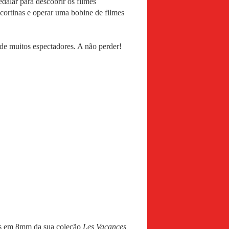
dalar para descobrir os filmes
cortinas e operar uma bobine de filmes
de muitos espectadores. A não perder!
mes em 8mm da sua coleção
Les Vacances