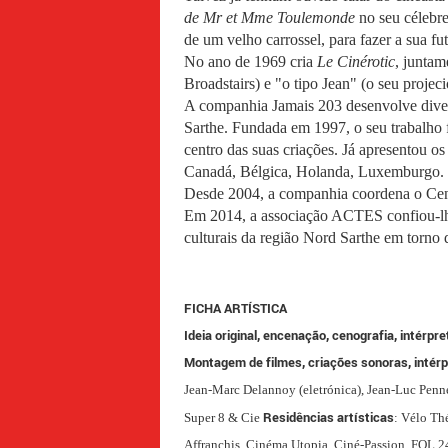
de Mr et Mme Toulemonde
no seu célebr
de um velho carrossel, para fazer a sua 
No ano de 1969 cria
Le Cinérotic
, juntam
Broadstairs) e "o tipo Jean" (o seu proje
A companhia Jamais 203 desenvolve diverso
Sarthe. Fundada em 1997, o seu trabalho f
centro das suas criações. Já apresentou os
Canadá, Bélgica, Holanda, Luxemburgo.
Desde 2004, a companhia coordena o Cent
Em 2014, a associação ACTES confiou-lhe a
culturais da região Nord Sarthe em torno de
FICHA ARTÍSTICA
Ideia original, encenação, cenografia, intérpre
Montagem de filmes, criações sonoras, intérp
Jean-Marc Delannoy (eletrónica), Jean-Luc Pennet
Residências artísticas
Super 8 & Cie
: Vélo Th
Affranchis, Cinéma Utopia, Ciné-Passion, FOL 2