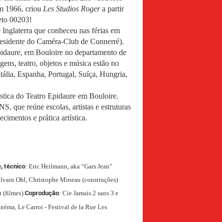
m 1966, criou
Les Studios Roger
a partir
eto 00203!
 Inglaterra que conheceu nas férias em
 presidente do Caméra-Club de Connerré).
Epidaure, em Bouloire no departamento de
ens, teatro, objetos e música estão no
Itália, Espanha, Portugal, Suíça, Hungria,
stica do Teatro Epidaure em Bouloire.
, que reúne escolas, artistas e estruturas
cimentos e prática artística.
, técnico
: Eric Heilmann, aka “Gars Jean”
ilvain Ohl, Christophe Mineau (construções)
Coprodução
t (filmes)
: Cie Jamais 2 sans 3 e
inéma, Le Carroi - Festival de la Rue Les