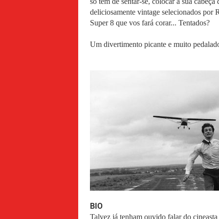
só tem de sentar-se, colocar a sua cabeça
deliciosamente vintage selecionados por 
Super 8 que vos fará corar... Tentados?
Um divertimento picante e muito pedalado
BIO
Talvez já tenham ouvido falar do cineas