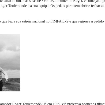
 debaixo de uma das saias de Yvonne, a mulher de Roger, e começar a pe
Roger Toulemonde e a sua equipa. Os pedais permitem abrir e fechar as 
 que fez a sua estreia nacional no FIMFA Lx9 e que regressa a pedido 
ta amador Roger Toulemonde? Já em 1959, ele projetava pequenos fil