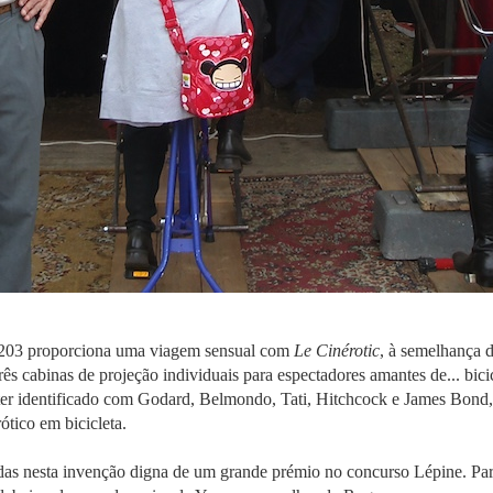
s 203 proporciona uma viagem sensual com
Le Cinérotic
, à semelhança d
s cabinas de projeção individuais para espectadores amantes de... bic
ter identificado com Godard, Belmondo, Tati, Hitchcock e James Bon
tico em bicicleta.
tidas nesta invenção digna de um grande prémio no concurso Lépine. Par