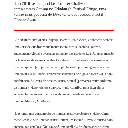
-Em 2018, as companhias Focus & Chaliwaté
apresentaram
Backup
no Edinburgh Festival Fringe, uma
versão mais pequena de
Dimanche
, que recebeu o Total
Theatre Award.
"Ao misturar marionetas, objetos, teatro físico e vídeo,
Dimanche
oferece
uma série de quadros visualmente muito bem-sucedidos, sobre o
aquecimento global e o desaparecimento das espécies (...). A representação
particularmente expressiva dos três atores (...), a beleza das marionetas
que manipulam (em particular, a dupla formada por uma gigantesca mãe
ursa polar e o seu bebé, lentamente separados pelo gelo e à deriva), a hábil
combinação de teatro de objetos, teatro gestual (por vezes muito próximo
da mímica), vídeo, efeitos sonoros... tudo contribui para fazer deste
espetáculo um sucesso, uma joia de inventividade e criatividade." -
Cristina Marino,
Le Monde
"Deslumbrante combinação de mímica, teatro de objetos e vídeo. Cenas
meticulosas e belos efeitos teatrais criam um mundo surreal e onírico com
atenção aos detalhes.
Dimanche
é uma parábola distópica sobre o clima,