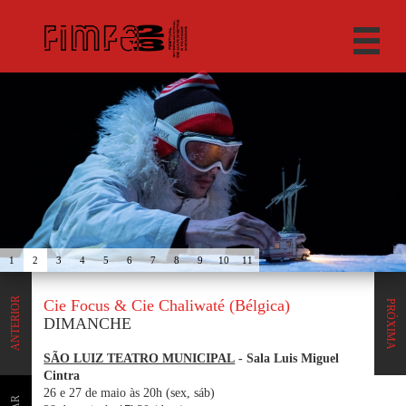
1
2
3
4
5
6
7
8
9
10
11
ANTERIOR
Cie Focus & Cie Chaliwaté (Bélgica)
PRÓXIMA
DIMANCHE
SÃO LUIZ TEATRO MUNICIPAL
- Sala Luis Miguel
Cintra
26 e 27 de maio às 20h (sex, sáb)