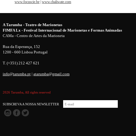
www.focuscie.be
|
www.chaliwate.com
A Tarumba - Teatro de Marionetas
FIMFA Lx - Festival Internacional de Marionetas e Formas Animadas
CAMa - Centro de Artes da Marioneta
Rua da Esperança, 152
1200 - 660 Lisboa Portugal
T. (+351) 212 427 621
info@tarumba.pt
|
atarumba@gmail.com
2026 Tarumba, All rights reserved
SUBSCREVA A NOSSA NEWSLETTER