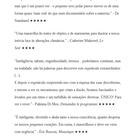
mas que é um prazer ver - o pequeno urso polar parece mover-se de uma
forma quase 'mais real' do que num documentário sobre a natureza." - De
Standaard ★★★★★
"Uma maravilha do teatro de objetos e de marionetas para ilustrar a nossa
inércia face às alterações climáticas." - Catherine Makereel,
Le
Soir
★★★★
"Inteligência, talento, engenhosidade, ternura... poderíamos continuar, mas
na realidade, não há palavras para descrever este espetáculo extraordinário
(...).
E depois o espetáculo surpreende-nos com a riqueza das suas descobertas,
e mesmo a ver os mecanismos que criam a ilusão, ficamos fascinados e
levados por um ritmo e um turbilhão de sensações diversas. ÚNICO! Para
ver e rever." - Palmina Di Meo,
Demandez le programme
★★★★★
"É inteligente, divertido e abala tanto a nossa consciência, quanto desperta
os nossos pequenos corações. Em suma, é maravilhoso e deve ser visto
com urgência." - Éric Russon,
Moustique
★★★★