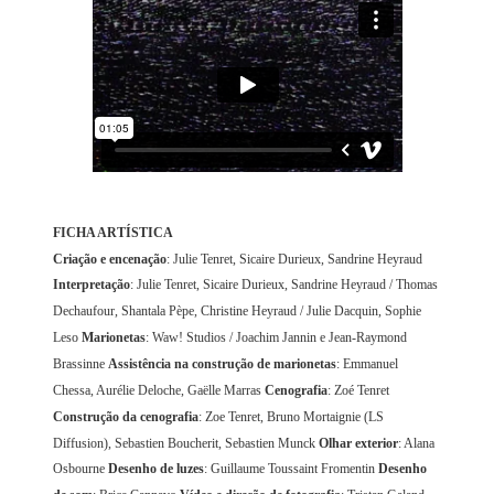
FICHA ARTÍSTICA
Criação e encenação
: Julie Tenret, Sicaire Durieux, Sandrine Heyraud
Interpretação
: Julie Tenret, Sicaire Durieux, Sandrine Heyraud / Thomas
Dechaufour, Shantala Pèpe, Christine Heyraud / Julie Dacquin, Sophie
Leso
Marionetas
: Waw! Studios / Joachim Jannin e Jean-Raymond
Brassinne
Assistência na construção de marionetas
: Emmanuel
Chessa, Aurélie Deloche, Gaëlle Marras
Cenografia
: Zoé Tenret
Construção da cenografia
: Zoe Tenret, Bruno Mortaignie (LS
Diffusion), Sebastien Boucherit, Sebastien Munck
Olhar exterior
: Alana
Osbourne
Desenho de luzes
: Guillaume Toussaint Fromentin
Desenho