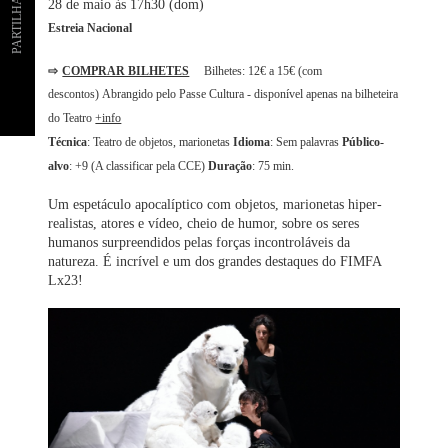
PARTILHAR
28 de maio às 17h30 (dom)
Estreia Nacional
⇨
COMPRAR BILHETES
Bilhetes: 12€ a 15€ (com
descontos) Abrangido pelo Passe Cultura - disponível apenas na bilheteira
do Teatro
+info
Técnica
: Teatro de objetos, marionetas
Idioma
: Sem palavras
Público-
alvo
: +9 (A classificar pela CCE)
Duração
: 75 min.
Um espetáculo apocalíptico com objetos, marionetas hiper-
realistas, atores e vídeo, cheio de humor, sobre os seres
humanos surpreendidos pelas forças incontroláveis da
natureza. É incrível e um dos grandes destaques do FIMFA
Lx23!