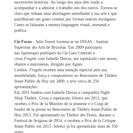
escreverem histórias. Ao longo dos anos têm vindo a
acompanhar e a admirar o trabalho uns dos outros. Tornou-se
claro que tinham uma abordagem semelhante à sua arte e que
partilhavam um gosto comum por formas teatrais invulgares.
Como se falassem a mesma linguagem visual, artesanal e
poética.
Cie Focus
-
Julie Tenret formou-se no INSAS - Institut
Supérieur des Arts de Bruxelas. Em 2009 participou
nas
Squattages poétiques
da Cie Gare Centrale e
criou
Fragile
com Isabelle Darras, um espetáculo com atores,
objetos e marionetas, dirigido por Agnès
Limbos.
Fragile
recebeu uma menção especial pela sua
sensibilidade, força e compromisso no Rencontres de Théâtre
Jeune Public de Huy em 2009, e teve cerca de 250
apresentações.
Em 2011 fundou com Isabelle Darras a companhia Night
Shop Théâtre. Criou o espetáculo
Silence
em 2013, que
recebeu o Prix de la Ministre de la jeunesse e o Coup de
foudre de la presse no Rencontres de Théâtre Jeune Public de
Huy 2013. Foi apresentado no Théâtre des Doms, durante o
Festival de Avignon de 2014, e recebeu o Prix de la Critique
Jeune Public em 2015.
Silence
já foi apresentado mais de 350
vezes.