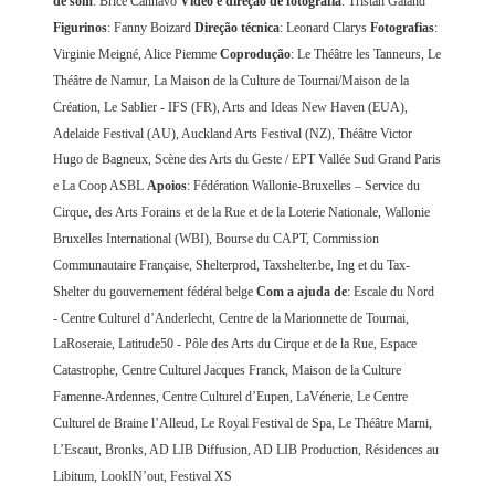
de som
: Brice Cannavo
Vídeo e direção de fotografia
: Tristan Galand
Figurinos
: Fanny Boizard
Direção técnica
: Leonard Clarys
Fotografias
:
Virginie Meigné, Alice Piemme
Coprodução
: Le Théâtre les Tanneurs, Le
Théâtre de Namur, La Maison de la Culture de Tournai/Maison de la
Création, Le Sablier - IFS (FR), Arts and Ideas New Haven (EUA),
Adelaide Festival (AU), Auckland Arts Festival (NZ), Théâtre Victor
Hugo de Bagneux, Scène des Arts du Geste / EPT Vallée Sud Grand Paris
e La Coop ASBL
Apoios
: Fédération Wallonie-Bruxelles – Service du
Cirque, des Arts Forains et de la Rue et de la Loterie Nationale, Wallonie
Bruxelles International (WBI), Bourse du CAPT, Commission
Communautaire Française, Shelterprod, Taxshelter.be, Ing et du Tax-
Shelter du gouvernement fédéral belge
Com a ajuda de
: Escale du Nord
- Centre Culturel d’Anderlecht, Centre de la Marionnette de Tournai,
LaRoseraie, Latitude50 - Pôle des Arts du Cirque et de la Rue, Espace
Catastrophe, Centre Culturel Jacques Franck, Maison de la Culture
Famenne-Ardennes, Centre Culturel d’Eupen, LaVénerie, Le Centre
Culturel de Braine l’Alleud, Le Royal Festival de Spa, Le Théâtre Marni,
L’Escaut, Bronks, AD LIB Diffusion, AD LIB Production, Résidences au
Libitum, LookIN’out, Festival XS