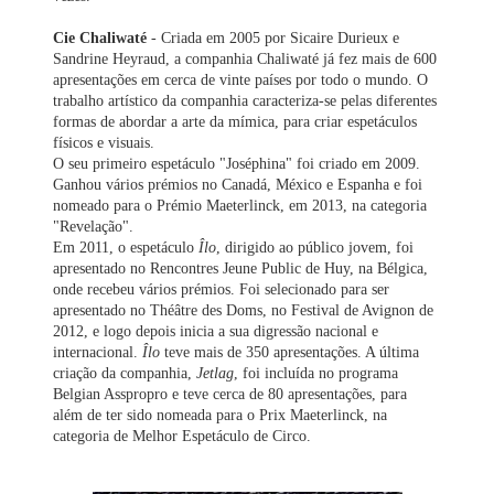
Cie Chaliwaté
- Criada em 2005 por Sicaire Durieux e
Sandrine Heyraud, a companhia Chaliwaté já fez mais de 600
apresentações em cerca de vinte países por todo o mundo. O
trabalho artístico da companhia caracteriza-se pelas diferentes
formas de abordar a arte da mímica, para criar espetáculos
físicos e visuais.
O seu primeiro espetáculo "Joséphina" foi criado em 2009.
Ganhou vários prémios no Canadá, México e Espanha e foi
nomeado para o Prémio Maeterlinck, em 2013, na categoria
"Revelação".
Em 2011, o espetáculo
Îlo
, dirigido ao público jovem, foi
apresentado no Rencontres Jeune Public de Huy, na Bélgica,
onde recebeu vários prémios. Foi selecionado para ser
apresentado no Théâtre des Doms, no Festival de Avignon de
2012, e logo depois inicia a sua digressão nacional e
internacional.
Îlo
teve mais de 350 apresentações. A última
criação da companhia,
Jetlag
, foi incluída no programa
Belgian Asspropro e teve cerca de 80 apresentações, para
além de ter sido nomeada para o Prix Maeterlinck, na
categoria de Melhor Espetáculo de Circo.