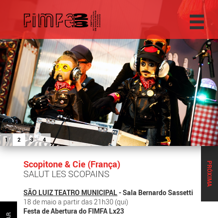
1
2
3
4
Scopitone & Cie (França)
PRÓXIMA
SALUT LES SCOPAINS
SÃO LUIZ TEATRO MUNICIPAL
- Sala Bernardo Sassetti
18 de maio a partir das 21h30 (qui)
Festa de Abertura do FIMFA Lx23