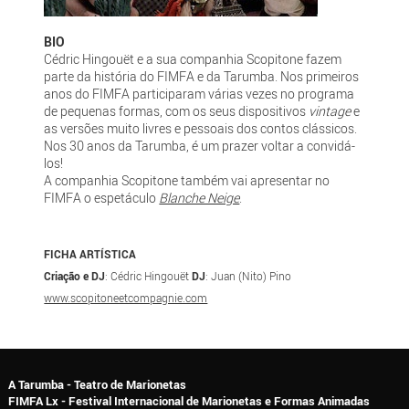
BIO
Cédric Hingouët e a sua companhia Scopitone fazem
parte da história do FIMFA e da Tarumba. Nos primeiros
anos do FIMFA participaram várias vezes no programa
de pequenas formas, com os seus dispositivos
vintage
e
as versões muito livres e pessoais dos contos clássicos.
Nos 30 anos da Tarumba, é um prazer voltar a convidá-
los!
A companhia Scopitone também vai apresentar no
FIMFA o espetáculo
Blanche Neige
.
FICHA ARTÍSTICA
Criação e DJ
: Cédric Hingouët
DJ
: Juan (Nito) Pino
www.scopitoneetcompagnie.com
A Tarumba - Teatro de Marionetas
FIMFA Lx - Festival Internacional de Marionetas e Formas Animadas