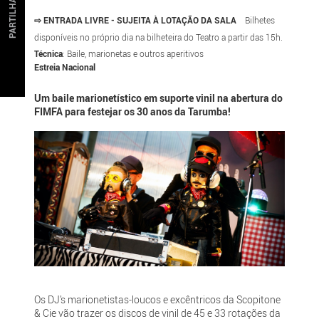
PARTILHAR
⇨ ENTRADA LIVRE - SUJEITA À LOTAÇÃO DA SALA
Bilhetes
disponíveis no próprio dia na bilheteira do Teatro a partir das 15h.
Técnica
: Baile, marionetas e outros aperitivos
Estreia Nacional
Um baile marionetístico em suporte vinil na abertura do
FIMFA para festejar os 30 anos da Tarumba!
Os DJ’s marionetistas-loucos e excêntricos da Scopitone
& Cie vão trazer os discos de vinil de 45 e 33 rotações da