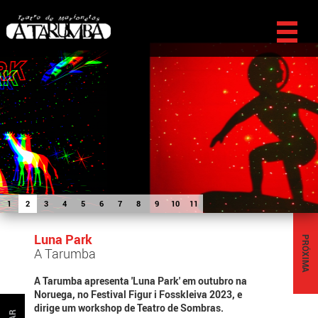
1
2
3
4
5
6
7
8
9
10
11
Luna Park
PRÓXIMA
A Tarumba
A Tarumba apresenta 'Luna Park' em outubro na
Noruega, no Festival Figur i Fosskleiva 2023, e
dirige um workshop de Teatro de Sombras.