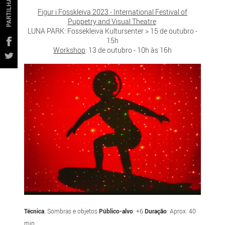
PARTILHAR
Figur i Fosskleiva 2023 - International Festival of
Puppetry and Visual Theatre
LUNA PARK: Fossekleiva Kultursenter > 15 de outubro -
15h
Workshop
: 13 de outubro - 10h às 16h
Técnica
: Sombras e objetos
Público-alvo
: +6
Duração
: Aprox. 40
min.