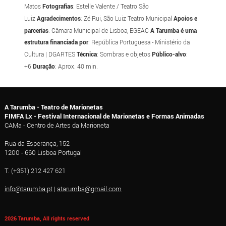
Matos
Fotografias
: Estelle Valente / Teatro São
Luiz
Agradecimentos
: Zé Rui, São Luiz Teatro Municipal
Apoios e
parcerias
: Câmara Municipal de Lisboa, EGEAC
A Tarumba é uma
estrutura financiada por
: República Portuguesa - Ministério da
Cultura | DGARTES
Técnica
: Sombras e objetos
Público-alvo
:
+6
Duração
: Aprox. 40 min.
A Tarumba - Teatro de Marionetas
FIMFA Lx - Festival Internacional de Marionetas e Formas Animadas
CAMa - Centro de Artes da Marioneta
Rua da Esperança, 152
1200 - 660 Lisboa Portugal
T. (+351) 212 427 621
info@tarumba.pt
|
atarumba@gmail.com
2026 Tarumba, All rights reserved