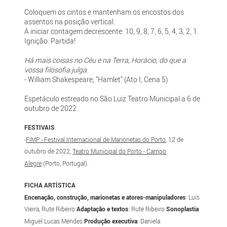
Coloquem os cintos e mantenham os encostos dos
assentos na posição vertical.
A iniciar contagem decrescente: 10, 9, 8, 7, 6, 5, 4, 3, 2, 1.
Ignição. Partida!
Há mais coisas no Céu e na Terra, Horácio, do que a
vossa filosofia julga.
- William Shakespeare, “Hamlet” (Ato I, Cena 5)
Espetáculo estreado no São Luiz Teatro Municipal a 6 de
outubro de 2022.
FESTIVAIS
:
-
FIMP - Festival Internacional de Marionetas do Porto
, 12 de
outubro de 2022,
Teatro Municipal do Porto - Campo
Alegre
(Porto, Portugal).
FICHA ARTÍSTICA
Encenação, construção, marionetas e atores-manipuladores
: Luís
Vieira, Rute Ribeiro
Adaptação e textos
: Rute Ribeiro
Sonoplastia
:
Miguel Lucas Mendes
Produção executiva
: Daniela