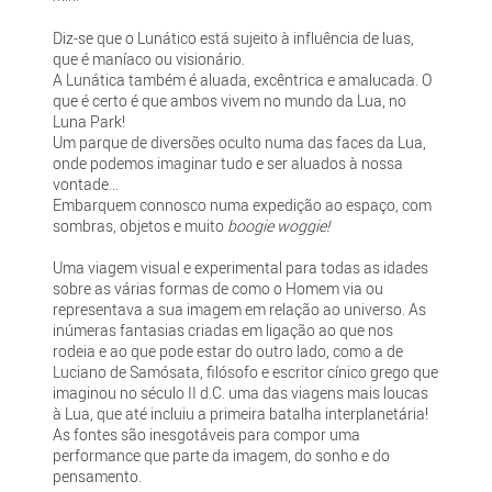
Diz-se que o Lunático está sujeito à influência de luas,
que é maníaco ou visionário.
A Lunática também é aluada, excêntrica e amalucada. O
que é certo é que ambos vivem no mundo da Lua, no
Luna Park!
Um parque de diversões oculto numa das faces da Lua,
onde podemos imaginar tudo e ser aluados à nossa
vontade...
Embarquem connosco numa expedição ao espaço, com
sombras, objetos e muito
boogie woggie!
Uma viagem visual e experimental para todas as idades
sobre as várias formas de como o Homem via ou
representava a sua imagem em relação ao universo. As
inúmeras fantasias criadas em ligação ao que nos
rodeia e ao que pode estar do outro lado, como a de
Luciano de Samósata, filósofo e escritor cínico grego que
imaginou no século II d.C. uma das viagens mais loucas
à Lua, que até incluiu a primeira batalha interplanetária!
As fontes são inesgotáveis para compor uma
performance que parte da imagem, do sonho e do
pensamento.