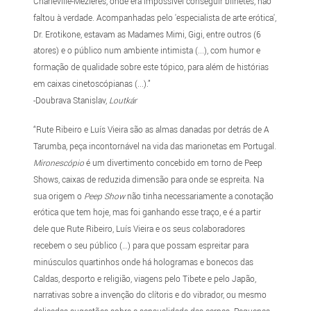
Charleville-Mézières, onde era impossível conseguir bilhetes, não
faltou à verdade. Acompanhadas pelo 'especialista de arte erótica',
Dr. Erotikone, estavam as Madames Mimi, Gigi, entre outros (6
atores) e o público num ambiente intimista (...), com humor e
formação de qualidade sobre este tópico, para além de histórias
em caixas cinetoscópianas (...).”
-Doubrava Stanislav,
Loutkár
“Rute Ribeiro e Luís Vieira são as almas danadas por detrás de A
Tarumba, peça incontornável na vida das marionetas em Portugal.
Mironescópio
é um divertimento concebido em torno de Peep
Shows, caixas de reduzida dimensão para onde se espreita. Na
sua origem o
Peep Show
não tinha necessariamente a conotação
erótica que tem hoje, mas foi ganhando esse traço, e é a partir
dele que Rute Ribeiro, Luís Vieira e os seus colaboradores
recebem o seu público (…) para que possam espreitar para
minúsculos quartinhos onde há hologramas e bonecos das
Caldas, desporto e religião, viagens pelo Tibete e pelo Japão,
narrativas sobre a invenção do clítoris e do vibrador, ou mesmo