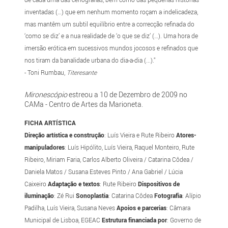
inventadas (…) que em nenhum momento roçam a indelicadeza,
mas mantêm um subtil equilíbrio entre a correcção refinada do
‘como se diz’ e a nua realidade de ‘o que se diz’ (…). Uma hora de
imersão erótica em sucessivos mundos jocosos e refinados que
nos tiram da banalidade urbana do dia-a-dia (...)."
- Toni Rumbau,
Titeresante
Mironescópio
estreou a 10 de Dezembro de 2009 no
CAMa - Centro de Artes da Marioneta.
FICHA ARTÍSTICA
Direção artística e construção
: Luís Vieira e Rute Ribeiro
Atores-
manipuladores
: Luís Hipólito, Luís Vieira, Raquel Monteiro, Rute
Ribeiro, Miriam Faria, Carlos Alberto Oliveira / Catarina Côdea /
Daniela Matos / Susana Esteves Pinto / Ana Gabriel / Lúcia
Caixeiro
Adaptação e textos
: Rute Ribeiro
Dispositivos de
iluminação
: Zé Rui
Sonoplastia
: Catarina Côdea
Fotografia
: Alípio
Padilha, Luís Vieira, Susana Neves
Apoios e parcerias
: Câmara
Municipal de Lisboa, EGEAC
Estrutura financiada por
: Governo de