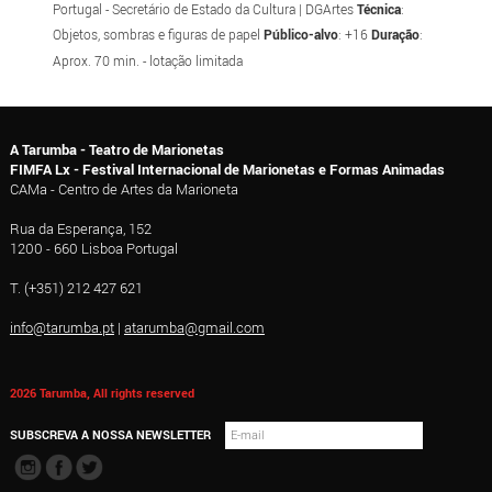
Portugal - Secretário de Estado da Cultura | DGArtes
Técnica
:
Objetos, sombras e figuras de papel
Público-alvo
: +16
Duração
:
Aprox. 70 min. - lotação limitada
A Tarumba - Teatro de Marionetas
FIMFA Lx - Festival Internacional de Marionetas e Formas Animadas
CAMa - Centro de Artes da Marioneta
Rua da Esperança, 152
1200 - 660 Lisboa Portugal
T. (+351) 212 427 621
info@tarumba.pt
|
atarumba@gmail.com
2026 Tarumba, All rights reserved
SUBSCREVA A NOSSA NEWSLETTER