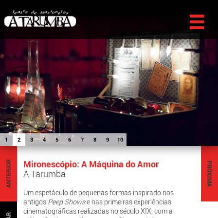
1
2
3
4
5
6
7
8
9
10
Mironescópio: A Máquina do Amor
ANTERIOR
PRÓXIMA
A Tarumba
Um espetáculo de pequenas formas inspirado nos
antigos
Peep Shows
e nas primeiras experiências
cinematográficas realizadas no século XIX, com a