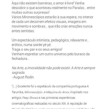
Aqui não existem barreiras, o amor é livre! Venha
descobrir o que aconteceu realmente no Paraíso… entre
muitas outras surpresas!
Vários Mironescópios estarão à sua espera, no interior
de cada um decorrem efeitos visuais, imagens em
movimento e sombras… que irão criar emoções nunca
antes sentidas.
Um espectáculo intimista, pedagógico, relaxante e…
erótico, numa soirée yé-yé.
Traga o seu par e os seus amigos!
Venham espreitar um outro universo pelo buraco da
fechadura…
Na Arte, a imoralidade não pode existir. A Arte é sempre
sagrada.
- August Rodin
“(...) Excelente foi o espetáculo da companhia portuguesa A
Tarumba,
Mironescópio: A Máquina do Amor
, inspirado nos
antigos
Peep Shows
e nas primeiras experiências
cinematográficas realizadas no século XIX. A reputação de