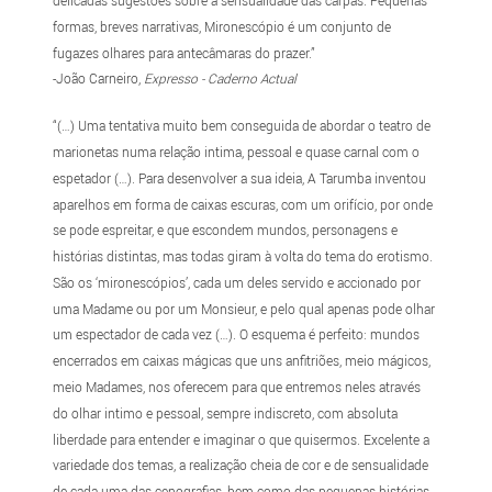
delicadas sugestões sobre a sensualidade das carpas. Pequenas
formas, breves narrativas, Mironescópio é um conjunto de
fugazes olhares para antecâmaras do prazer.”
-João Carneiro,
Expresso - Caderno Actual
“(…) Uma tentativa muito bem conseguida de abordar o teatro de
marionetas numa relação intima, pessoal e quase carnal com o
espetador (…). Para desenvolver a sua ideia, A Tarumba inventou
aparelhos em forma de caixas escuras, com um orifício, por onde
se pode espreitar, e que escondem mundos, personagens e
histórias distintas, mas todas giram à volta do tema do erotismo.
São os ‘mironescópios’, cada um deles servido e accionado por
uma Madame ou por um Monsieur, e pelo qual apenas pode olhar
um espectador de cada vez (…). O esquema é perfeito: mundos
encerrados em caixas mágicas que uns anfitriões, meio mágicos,
meio Madames, nos oferecem para que entremos neles através
do olhar intimo e pessoal, sempre indiscreto, com absoluta
liberdade para entender e imaginar o que quisermos. Excelente a
variedade dos temas, a realização cheia de cor e de sensualidade
de cada uma das cenografias, bem como das pequenas histórias