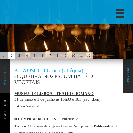
1
2
3
4
5
6
7
8
9
10
11
12
ANTERIOR
KHWOSHCH Group (Chéquia)
PRÓXIMA
O QUEBRA-NOZES: UM BALÉ DE
VEGETAIS
MUSEU DE LISBOA - TEATRO ROMANO
31 de maio e 1 de junho às 16h30 e 18h (sáb, dom)
PARTILHAR
Estreia Nacional
⇨
COMPRAR BILHETES
Bilhetes: 3€
Técnica
: Marionetas de Vegetais
Idioma
: Sem palavras
Público-alvo
: +6