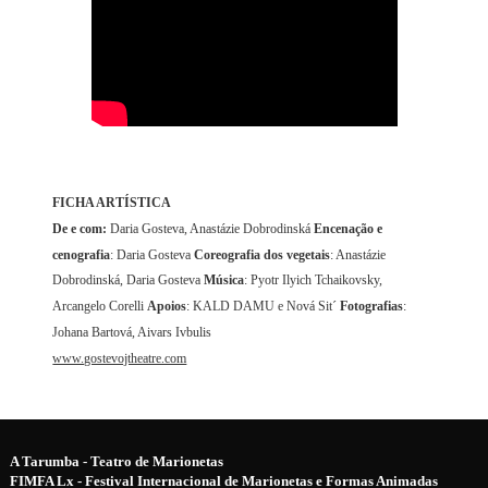
FICHA ARTÍSTICA
De e com:
Daria Gosteva, Anastázie Dobrodinská
Encenação e
cenografia
: Daria Gosteva
Coreografia dos vegetais
: Anastázie
Dobrodinská, Daria Gosteva
Música
:
Pyotr Ilyich Tchaikovsky,
Arcangelo Corelli
Apoios
: KALD DAMU e Nová Sit´
Fotografias
:
Johana Bartová, Aivars Ivbulis
www.gostevojtheatre.com
A Tarumba - Teatro de Marionetas
FIMFA Lx - Festival Internacional de Marionetas e Formas Animadas