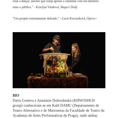
estar a dançar, mesmo que esteja apenas a caminhar com um tabuleiro
entre o público.” - Kristýna Vinařová,
Skupa’s Daily
"Um projeto extremamente delicado.” - Lucie Kocourková,
Opera+
BIO
Daria Gosteva e Anastázie Dobrodinská (KHWOSHCH
group) conheceram-se em Kald DAMU (Departamento de
Teatro Alternativo e de Marionetas da Faculdade de Teatro da
Academia de Artes Performativas de Praga), onde ambas