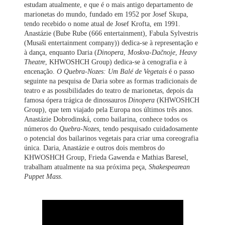
estudam atualmente, e que é o mais antigo departamento de
marionetas do mundo, fundado em 1952 por Josef Skupa,
tendo recebido o nome atual de Josef Krofta, em 1991.
Anastázie (Bube Rube (666 entertainment), Fabula Sylvestris
(Musaši entertainment company)) dedica-se à representação e
à dança, enquanto Daria (
Dinopera
,
Moskva-Dačnoje
,
Heavy
Theatre
, KHWOSHCH Group) dedica-se à cenografia e à
encenação.
O Quebra-Nozes: Um Balé de Vegetais
é o passo
seguinte na pesquisa de Daria sobre as formas tradicionais de
teatro e as possibilidades do teatro de marionetas, depois da
famosa ópera trágica de dinossauros
Dinopera
(KHWOSHCH
Group), que tem viajado pela Europa nos últimos três anos.
Anastázie Dobrodinská, como bailarina, conhece todos os
números do
Quebra-Nozes
, tendo pesquisado cuidadosamente
o potencial dos bailarinos vegetais para criar uma coreografia
única. Daria, Anastázie e outros dois membros do
KHWOSHCH Group, Frieda Gawenda e Mathias Baresel,
trabalham atualmente na sua próxima peça,
Shakespearean
Puppet Mass
.